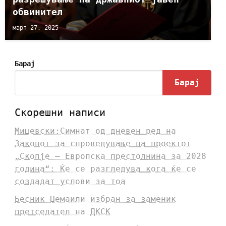
обвинител
март 27, 2025
Барај
Барај
Скорешни написи
Мицевски:Симнат од дневен ред на
Законот за спроведување на проектот
„Скопје – Европска престолнина за 2028
година“: Ќе се разгледува кога ќе се
создадат услови за тоа
Бесник Џемаили избран за заменик
претседател на ДКСК