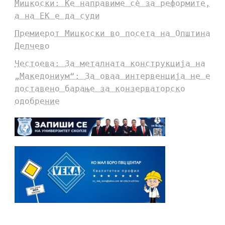
Мицкоски: Ќе направиме сè за реформите,
а на ЕК е да суди
Премиерот Мицкоски во посета на Општина
Делчево
Честоева: За металната конструкција на
„Македониум“: За оваа интервенција не е
доставено барање за конзерваторско
одобрение