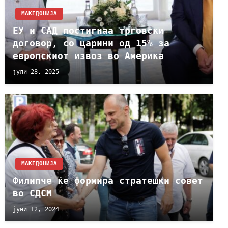
МАКЕДОНИЈА
ЕУ и САД постигнаа трговски
договор, со царини од 15% за
европскиот извоз во Америка
јули 28, 2025
МАКЕДОНИЈА
Филипче ќе формира стратешки совет
во СДСМ
јуни 12, 2024