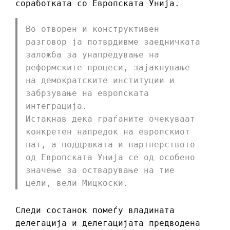
соработката со Европската Унија.
Во отворен и конструктивен
разговор ја потврдивме заедничката
заложба за унапредување на
реформските процеси, зајакнување
на демократските институции и
забрзување на европската
интеграција.
Истакнав дека граѓаните очекуваат
конкретен напредок на европскиот
пат, а поддршката и партнерството
од Европската Унија се од особено
значење за остварување на тие
цели, вели Мицкоски.
Следи состанок помеѓу владината
делегација и делегацијата предводена