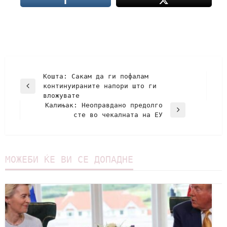
Кошта: Сакам да ги пофалам
континуираните напори што ги
вложувате
Калињак: Неоправдано предолго
сте во чекалната на ЕУ
МОЖЕБИ ЌЕ ВИ СЕ ДОПАДНЕ