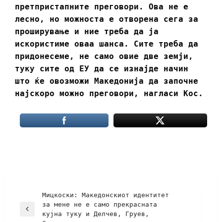
претпристапните преговори. Ова не е
лесно, но можноста е отворена сега за
проширување и ние треба да ја
искористиме оваа шанса. Сите треба да
придонесеме, не само овие две земји,
туку сите од ЕУ да се изнајде начин
што ќе овозможи Македонија да започне
најскоро можно преговори, нагласи Кос.
Мицкоски: Македонскиот идентитет
за мене не е само прекрасната
кујна туку и Делчев, Груев,