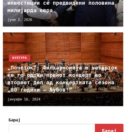
инвестиции се предвидени половина
милијарда евра
јуни 3, 2026
КУЛТУРА
„Почеток“: Филхармонија в четврток
ќе го одржи првиот концерт во
вториот дел од концертната сезона
„80 години – Љубов!“
јануари 16, 2024
Барај
Барај