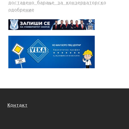
доставено барање за конзерваторско
одобрение
Контакт