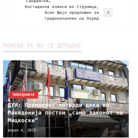
Сандански…
Костадинов извиси во Струмица,
Асен Шајн предложен за
градоначалник на Охрид
МОЖЕБИ ЌЕ ВИ СЕ ДОПАДНЕ
МАКЕДОНИЈА
ДУИ: Премиерот потврди дека во
Македонија постои „само законот на
Мицкоски“
април 4, 2025