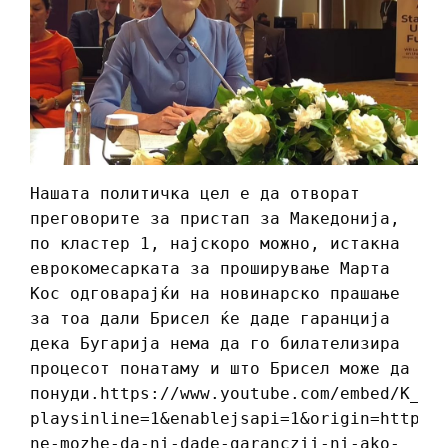
Нашата политичка цел е да отворат
преговорите за пристап за Македонија,
по кластер 1, најскоро можно, истакна
еврокомесарката за проширување Марта
Кос одговарајќи на новинарско прашање
за тоа дали Брисел ќе даде гаранција
дека Бугарија нема да го билателизира
процесот понатаму и што Брисел може да
понуди.https://www.youtube.com/embed/K_bW
playsinline=1&enablejsapi=1&origin=https%
ne-mozhe-da-ni-dade-garanczii-ni-ako-