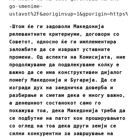
go-smenime-
ustavot%2F&aoriginsup=1&gporigin=https%3A
-Штом ќе ги задоволи Македонија
релевантните критериуми, договори со
Советот, односно ќе ги имплементира
заложбите да се извршат уставните
промени. Од аспекти на Комисијата, ние
продолжуваме да подвлекуваме колку е
важно да се има конструктивен дијалог
помеѓу Македонија и Бугарија. Да се
изгради дух на заедничка доверба и
разбирање и сметам дека е многу важно,
а денешниот состанокот само го
покажува тоа, дека Македонија треба да
се подбутне на патот кон проширувањето
со оглед на тоа дека други земји се
силни конкурентни за завршување на