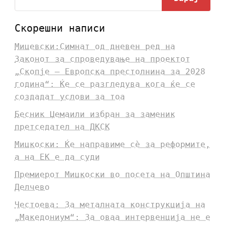
Скорешни написи
Мицевски:Симнат од дневен ред на
Законот за спроведување на проектот
„Скопје – Европска престолнина за 2028
година“: Ќе се разгледува кога ќе се
создадат услови за тоа
Бесник Џемаили избран за заменик
претседател на ДКСК
Мицкоски: Ќе направиме сè за реформите,
а на ЕК е да суди
Премиерот Мицкоски во посета на Општина
Делчево
Честоева: За металната конструкција на
„Македониум“: За оваа интервенција не е