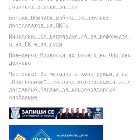
создадат услови за тоа
Бесник Џемаили избран за заменик
претседател на ДКСК
Мицкоски: Ќе направиме сè за реформите,
а на ЕК е да суди
Премиерот Мицкоски во посета на Општина
Делчево
Честоева: За металната конструкција на
„Македониум“: За оваа интервенција не е
доставено барање за конзерваторско
одобрение