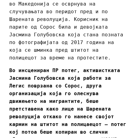
во Македонија се осврнува на
случувањата во перидот пред и по
Шарената револуција. Корисник на
парите од Сорос била и девојката
Јасмина Голубовска која стана позната
по фотографијата од 2017 година на
која се шминка пред штитот на
полицецот за време на протестите.
Во инсцениран ПР потег, активистката
Јасмина Голубовска која работи за
Легис поврзана со Сорос, друга
организација која го олеснува
движењето на мигрантите, беше
претставена како лице на Шарената
револуција откако го нанесе својот
кармин на штитот на полицаецот – потег
кој потоа беше копиран во слични