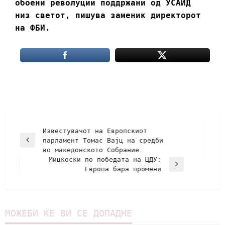
обоени револуции поддржани од УСАИД
низ светот, пишува заменик директорот
на ФБИ.
Известувачот на Европскиот
парламент Томас Вајц на средби
во македонското Собрание
Мицкоски по победата на ЦДУ:
Европа бара промени
МОЖЕБИ ЌЕ ВИ СЕ ДОПАДНЕ