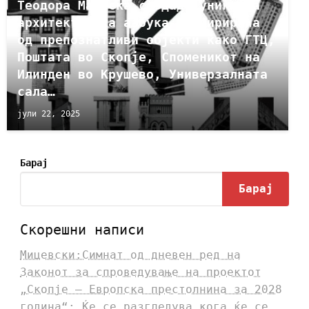
Теодора Матеска создаде уникатна
архитектонска азбука инспирирана
од препознатливи објекти како ГТЦ,
Поштата во Скопје, Споменикот на
Илинден во Крушево, Универзалната
сала…
јули 22, 2025
Барај
Барај
Скорешни написи
Мицевски:Симнат од дневен ред на
Законот за спроведување на проектот
„Скопје – Европска престолнина за 2028
година“: Ќе се разгледува кога ќе се