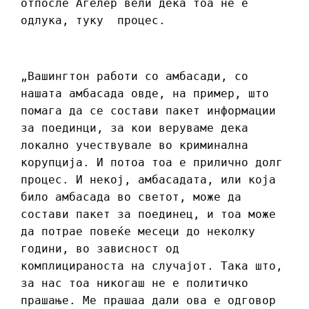
отпосле Агелер вели дека тоа не е
одлука, туку процес.
„Вашингтон работи со амбасади, со
нашата амбасада овде, на пример, што
помага да се состави пакет информации
за поединци, за кои веруваме дека
локално учествувале во криминална
корупција. И потоа тоа е прилично долг
процес. И некој, амбасадата, или која
било амбасада во светот, може да
состави пакет за поединец, и тоа може
да потрае повеќе месеци до неколку
години, во зависност од
комплицираноста на случајот. Така што,
за нас тоа никогаш не е политичко
прашање. Ме прашаа дали ова е одговор