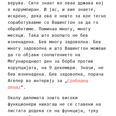
верува. Сите знаат во оваа држава кој
е корумпиран. И јас, и вие знаете,
искрено, дека ова е нешто за кое тесно
соработувавме со Вашингтон за да го
обработиме. Поминаа многу, многу
месеци. Така што воопшто не бев
изненадена. Бев многу задоволна. Бев
многу задоволна и што Вашингтон можеше
да го објави соопштението на
Меѓународниот ден за борба против
корупцијата, на 9 декември. Значи, не
бев изненадена. Бев задоволна, порача
Агелер во интервју за „
Слободен
печат
“.
Околу дилемата зошто високи
функционери никогаш не се ставени на
листата додека се на функција, туку