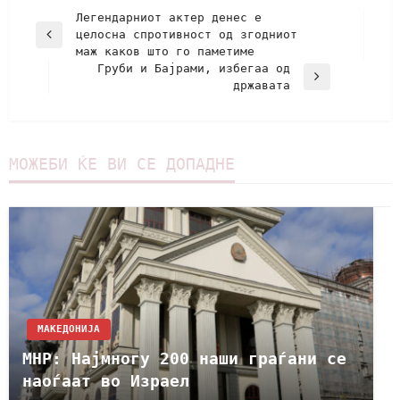
Легендарниот актер денес е
целосна спротивност од згодниот
маж каков што го паметиме
Груби и Бајрами, избегаа од
државата
МОЖЕБИ ЌЕ ВИ СЕ ДОПАДНЕ
МАКЕДОНИЈА
МНР: Најмногу 200 наши граѓани се
наоѓаат во Израел