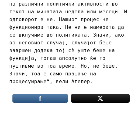
на различни политички активности во
текот на минатата недела или месеци. И
одговорот е не. Нашиот процес не
функционира така. Не ни е намерата да
се вклучиме во политиката. Значи, ако
во неговиот случај, случајот беше
завршен додека тој сè уште беше на
функција, тогаш апсолутно ќе го
пуштивме во тоа време. Но, не беше.
Значи, тоа е само прашање на
процесуирање“, вели Агелер.