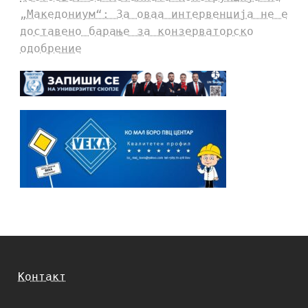
„Македониум“: За оваа интервенција не е
доставено барање за конзерваторско
одобрение
Контакт