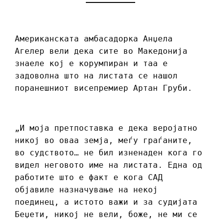
Американската амбасадорка Анџела
Агелер вели дека сите во Македонија
знаеле кој е корумпиран и таа е
задоволна што на листата се нашол
поранешниот висепремиер Артан Груби.
„И моја претпоставка е дека веројатно
никој во оваа земја, меѓу граѓаните,
во судството… не бил изненаден кога го
видел неговото име на листата. Една од
работите што е факт е кога САД
објавиле назначување на некој
поединец, а истото важи и за судијата
Беџети, никој не вели, боже, не ми се