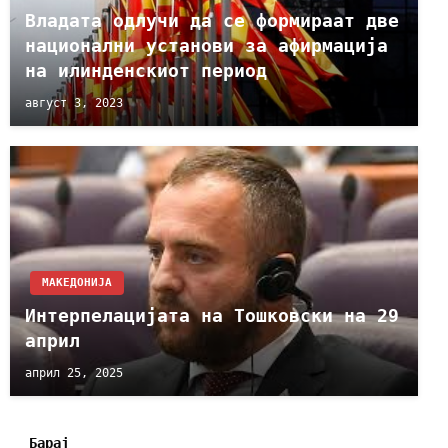
Владата одлучи да се формираат две
национални установи за афирмација
на илинденскиот период
август 3, 2023
МАКЕДОНИЈА
Интерпелацијата на Тошковски на 29
април
април 25, 2025
Барај