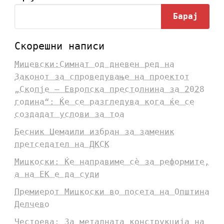
Барај
Скорешни написи
Мицевски:Симнат од дневен ред на
Законот за спроведување на проектот
„Скопје – Европска престолнина за 2028
година“: Ќе се разгледува кога ќе се
создадат услови за тоа
Бесник Џемаили избран за заменик
претседател на ДКСК
Мицкоски: Ќе направиме сè за реформите,
а на ЕК е да суди
Премиерот Мицкоски во посета на Општина
Делчево
Честоева: За металната конструкција на