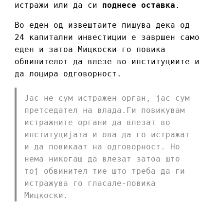
истражи или да си
поднесе оставка
.
Во еден од извештаите пишува дека од
24 капитални инвестиции е завршен само
еден и затоа Мицкоски го повика
обвинителот да влезе во институциите и
да лоцира одговорност.
Јас не сум истражен орган, јас сум
претседател на влада.Ги повикувам
истражните органи да влезат во
институцијата и ова да го истражат
и да повикаат на одговорност. Но
нема никогаш да влезат затоа што
тој обвинител тие што треба да ги
истражува го гласале-повика
Мицкоски.