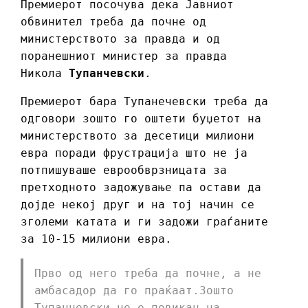
Премиерот посочува дека Јавниот
обвинител треба да почне од
министерството за правда и од
поранешниот министер за правда
Никола
Тупанчевски
.
Премиерот бара Тупанечевски треба да
одговори зошто го оштети буџетот на
министерството за десетици милиони
евра поради фрустрација што не ја
потпишуваше еврообврзницата за
претходното задожување па остави да
дојде некој друг и на тој начин се
зголеми катата и ги задожи граѓаните
за 10-15 милиони евра.
Прво од него треба да почне, а не
амбасадор да го праќаат.Зошто
Тупанчевски не е повикан на