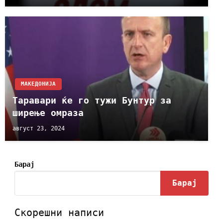
МАКЕДОНИЈА
Таравари ќе го тужи Бунтур за
ширење омраза
август 23, 2024
Барај
Барај
Скорешни написи