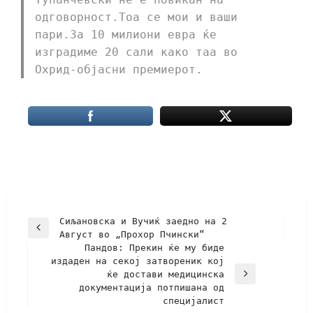
одговорност.Тоа се мои и ваши
пари.За 10 милиони евра ќе
изградиме 20 сали како таа во
Охрид-објасни премиерот.
Сиљановска и Вучиќ заедно на 2
Август во „Прохор Пчински“
Пандов: Прекин ќе му биде
издаден на секој затвореник кој
ќе достави медицинска
документација потпишана од
специјалист