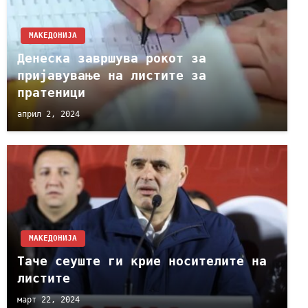
МАКЕДОНИЈА
Денеска завршува рокот за
пријавување на листите за
пратеници
април 2, 2024
МАКЕДОНИЈА
Таче сеуште ги крие носителите на
листите
март 22, 2024