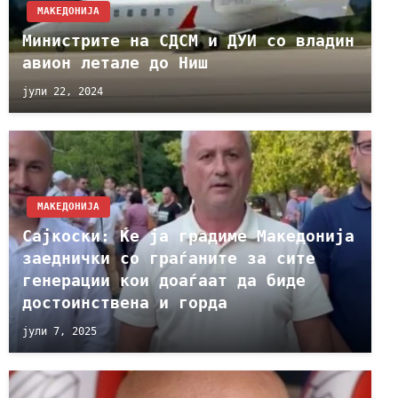
МАКЕДОНИЈА
Министрите на СДСМ и ДУИ со владин
авион летале до Ниш
јули 22, 2024
МАКЕДОНИЈА
Сајкоски: Ќе ја градиме Македонија
заеднички со граѓаните за сите
генерации кои доаѓаат да биде
достоинствена и горда
јули 7, 2025