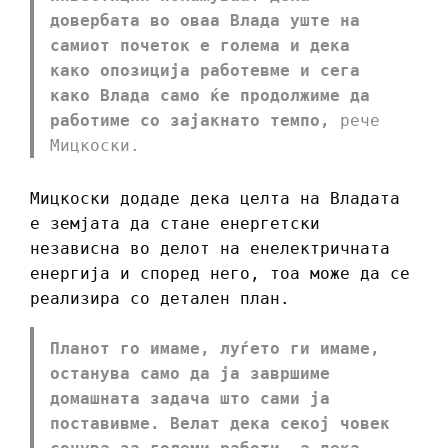
довербата во оваа Влада уште на
самиот почеток е голема и дека
како опозиција работевме и сега
како Влада само ќе продолжиме да
работиме со зајакнато темпо,
рече
Мицкоски.
Мицкоски додаде дека целта на Владата
е земјата да стане енергетски
независна во делот на енелектричната
енергија и според него, тоа може да се
реализира со детален план.
Планот го имаме, луѓето ги имаме,
останува само да ја завршиме
домашната задача што сами ја
поставивме. Велат дека секој човек