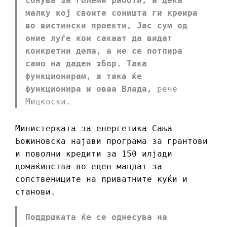
сонува за големи работи, а дека
малку кој своите соништа ги креира
во вистински проекти, Јас сум од
оние луѓе кои сакаат да видат
конкретни дела, а не се потпира
само на даден збор. Така
функционирам, а така ќе
функционира и оваа Влада,
рече
Мицкоски.
Министерката за енергетика Сања
Божиновска најави програма за грантови
и поволни кредити за 150 илјади
домаќинства во еден мандат за
сопствениците на приватните куќи и
станови.
Поддршката ќе се однесува на