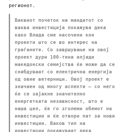
регионот.
Ваквиот почеток на мандатот со
ваква инвестиција покажува дека
како Влада сме насочени кон
проекти што се во интерес на
граѓаните. Со завршување на овoј
проект дури 100-тина илјади
македонски семејства ќе може да се
снабдуваат со електрична енергија
од овие ветерници. Овој проект е
значаен од многу аспекти – со него
ќе се зајакне значително
енергетката независност, што е
наша цел, ќе го зголеми обемот на
инвестиции и ќе отвори пат за нови
инвестиции. Ваков тип на
инвестиции покажуваат дека