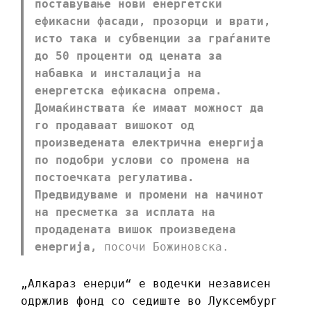
поставување нови енергетски
ефикасни фасади, прозорци и врати,
исто така и субвенции за граѓаните
до 50 проценти од цената за
набавка и инсталација на
енергетска ефикасна опрема.
Домаќинствата ќе имаат можност да
го продаваат вишокот од
произведената електрична енергија
по подобри услови со промена на
постоечката регулатива.
Предвидуваме и промени на начинот
на пресметка за исплата на
продадената вишок произведена
енергија,
посочи Божиновска.
„Алкараз енерџи“ е водечки независен
одржлив фонд со седиште во Луксембург