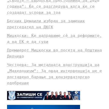
„Скопје – Европска престолнина за 2028
година“: Ќе се разгледува кога ќе се
создадат услови за тоа
Бесник Џемаили избран за заменик
претседател на ДКСК
Мицкоски: Ќе направиме сè за реформите,
а на ЕК е да суди
Премиерот Мицкоски во посета на Општина
Делчево
Честоева: За металната конструкција на
„Македониум“: За оваа интервенција не е
доставено барање за конзерваторско
одобрение