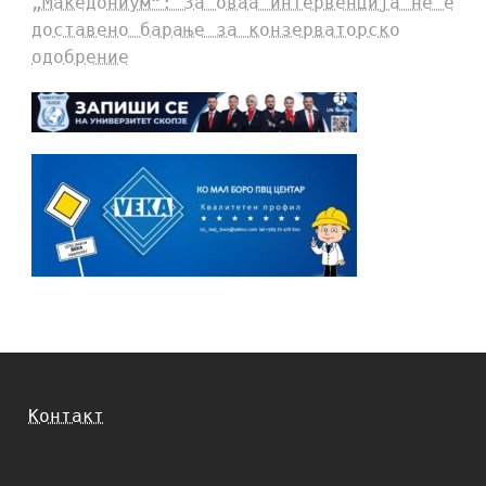
„Македониум“: За оваа интервенција не е
доставено барање за конзерваторско
одобрение
Контакт