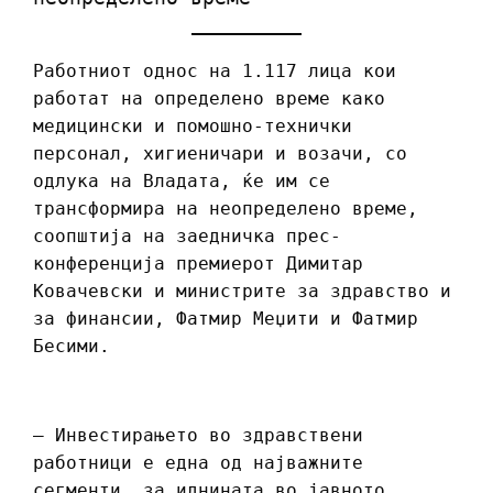
Работниот однос на 1.117 лица кои
работат на определено време како
медицински и помошно-технички
персонал, хигиеничари и возачи, со
одлука на Владата, ќе им се
трансформира на неопределено време,
соопштија на заедничка прес-
конференција премиерот Димитар
Ковачевски и министрите за здравство и
за финансии, Фатмир Меџити и Фатмир
Бесими.
– Инвестирањето во здравствени
работници е една од најважните
сегменти, за иднината во јавното