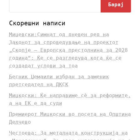
Барај
Скорешни написи
Мицевски:Симнат од дневен ред на
Законот за спроведување на проектот
„Скопје – Европска престолнина за 2028
година“: Ќе се разгледува кога ќе се
создадат услови за тоа
Бесник Џемаили избран за заменик
претседател на ДКСК
Мицкоски: Ќе направиме сè за реформите,
а на ЕК е да суди
Премиерот Мицкоски во посета на Општина
Делчево
Честоева: За металната конструкција на