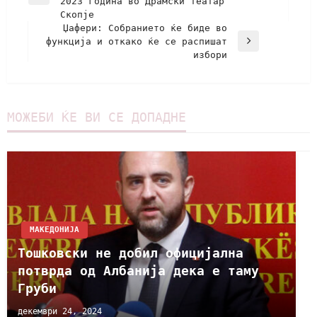
2023 година во Драмски театар
Скопје
Џафери: Собранието ќе биде во
функција и откако ќе се распишат
избори
МОЖЕБИ ЌЕ ВИ СЕ ДОПАДНЕ
МАКЕДОНИЈА
Тошковски не добил официјална
потврда од Албанија дека е таму
Груби
декември 24, 2024