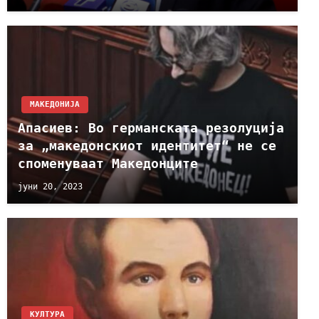
МАКЕДОНИЈА
Апасиев: Во германската резолуција
за „македонскиот идентитет“ не се
споменуваат Македонците
јуни 20, 2023
КУЛТУРА