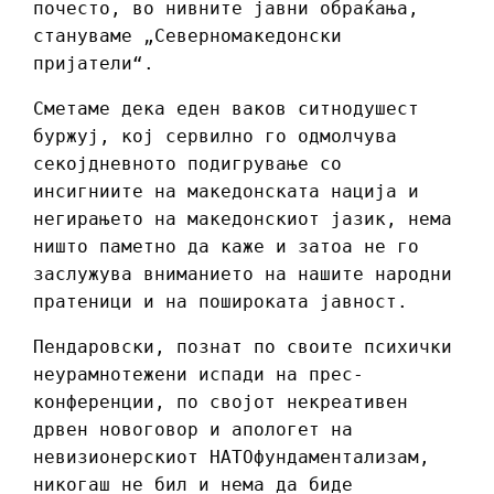
почесто, во нивните јавни обраќања,
стануваме „Северномакедонски
пријатели“.
Сметаме дека еден ваков ситнодушест
буржуј, кој сервилно го одмолчува
секојдневното подигрување со
инсигниите на македонската нација и
негирањето на македонскиот јазик, нема
ништо паметно да каже и затоа не го
заслужува вниманието на нашите народни
пратеници и на пошироката јавност.
Пендаровски, познат по своите психички
неурамнотежени испади на прес-
конференции, по својот некреативен
дрвен новоговор и апологет на
невизионерскиот НАТОфундаментализам,
никогаш не бил и нема да биде