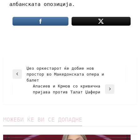
албанската опозиција.
Џез оркестарот ќе добие нов
простор во Македонската опера и
балет
Апасиев и Крмов сo кривична
пријава против Талат Џафери
МОЖЕБИ ЌЕ ВИ СЕ ДОПАДНЕ