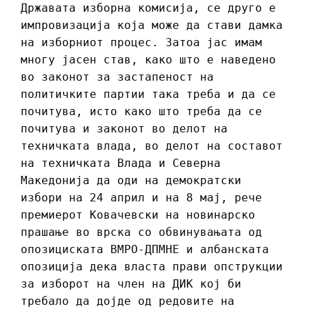
Државата изборна комисија, се друго е
импровизација која може да стави дамка
на изборниот процес. Затоа јас имам
многу јасен став, како што е наведено
во законот за застапеност на
политичките партии така треба и да се
почитува, исто како што треба да се
почитува и законот во делот на
техничката влада, во делот на составот
на техничката Влада и Северна
Македонија да оди на демократски
избори на 24 април и на 8 мај, рече
премиерот Ковачевски на новинарско
прашање во врска со обвинувањата од
опозициската ВМРО-ДПМНЕ и албанската
опозиција дека власта прави опструкции
за изборот на член на ДИК кој би
требало да дојде од редовите на