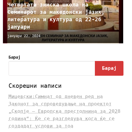
Четвртата зимска школа на
Семинарот за македонски јазик,
литература и култура од 22-26
јануари
јануари 22, 2024
Барај
Барај
Скорешни написи
Мицевски:Симнат од дневен ред на
Законот за спроведување на проектот
„Скопје – Европска престолнина за 2028
година“: Ќе се разгледува кога ќе се
создадат услови за тоа