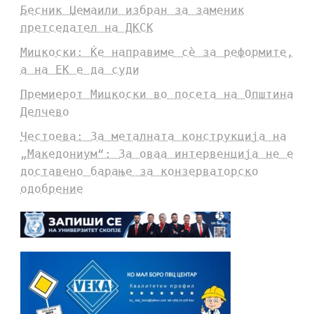
Бесник Џемаили избран за заменик
претседател на ДКСК
Мицкоски: Ќе направиме сè за реформите,
а на ЕК е да суди
Премиерот Мицкоски во посета на Општина
Делчево
Честоева: За металната конструкција на
„Македониум“: За оваа интервенција не е
доставено барање за конзерваторско
одобрение