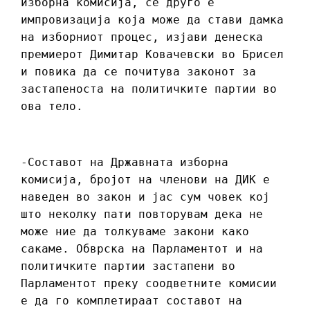
изборна комисија, се друго е
импровизација која може да стави дамка
на изборниот процес, изјави денеска
премиерот Димитар Ковачевски во Брисел
и повика да се почитува законот за
застапеноста на политичките партии во
ова тело.
-Составот на Државната изборна
комисија, бројот на членови на ДИК е
наведен во закон и јас сум човек кој
што неколку пати повторувам дека не
може ние да толкуваме закони како
сакаме. Обврска на Парламентот и на
политичките партии застапени во
Парламентот преку соодветните комисии
е да го комплетираат составот на