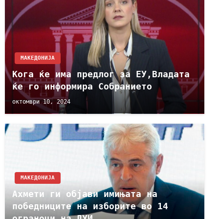
МАКЕДОНИЈА
Кога ќе има предлог за ЕУ,Владата
ќе го информира Собранието
октомври 10, 2024
МАКЕДОНИЈА
Ахмети ги објави имињата на
победниците на изборите во 14
ограноци на ДУИ