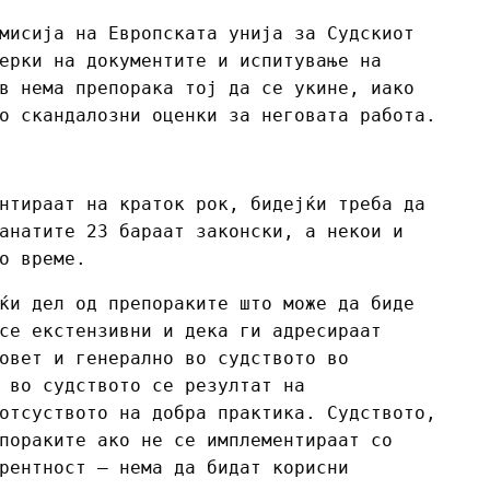
мисија на Европската унија за Судскиот
ерки на документите и испитување на
в нема препорака тој да се укине, иако
о скандалозни оценки за неговата работа.
нтираат на краток рок, бидејќи треба да
анатите 23 бараат законски, а некои и
о време.
ќи дел од препораките што може да биде
се екстензивни и дека ги адресираат
овет и генерално во судството во
 во судството се резултат на
отсуството на добра практика. Судството,
пораките ако не се имплементираат со
рентност – нема да бидат корисни