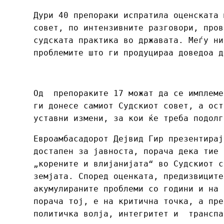
Дури 40 препораки испратила оценската 
совет, по интензивните разговори, пров
судската практика во државата. Меѓу ни
проблемите што ги продуцираа доведоа д
Од препораките 17 можат да се имплеме
ги донесе самиот Судскиот совет, а ост
уставни измени, за кои ќе треба подолг
Евроамбасадорот Дејвид Гир презентирај
достапен за јавноста, порача дека тие 
„корените и влијанијата“ во Судскиот с
земјата. Според оценката, предизвиците
акумулираните проблеми со години и на 
порача тој, е на критична точка, а пре
политичка волја, интегритет и транспа