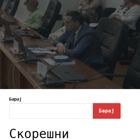
Барај
Барај
Скорешни