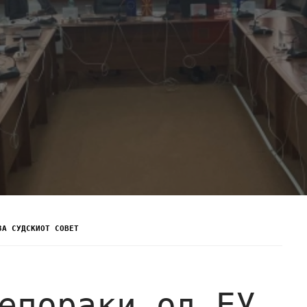
ЗА СУДСКИОТ СОВЕТ
епораки од ЕУ