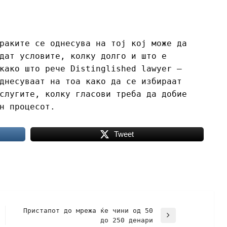
раките се однесува на тој кој може да
дат условите, колку долго и што е
како што рече Distinglished lawyer –
днесуваат на тоа како да се избираат
слугите, колку гласови треба да добие
н процесот.
Tweet
Пристапот до мрежа ќе чини од 50
до 250 денари