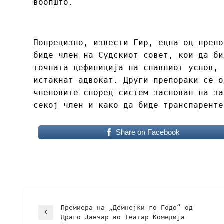
воопшто.
Попрецизно, извести Гир, една од препо
биде член на Судскиот совет, кои да би
точната дефиниција на славниот услов, 
истакнат адвокат. Други препораки се о
членовите според систем заснован на за
секој член и како да биде транспаренте
Share on Facebook
Премиера на „Демнејќи го Годо“ од
Драго Јанчар во Театар Комедија