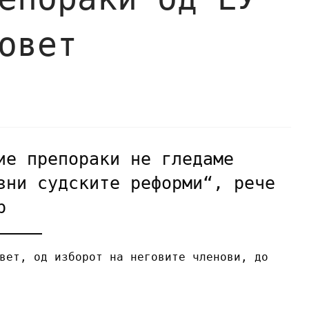
овет
ие препораки не гледаме
зни судските реформи“, рече
р
вет, од изборот на неговите членови, до