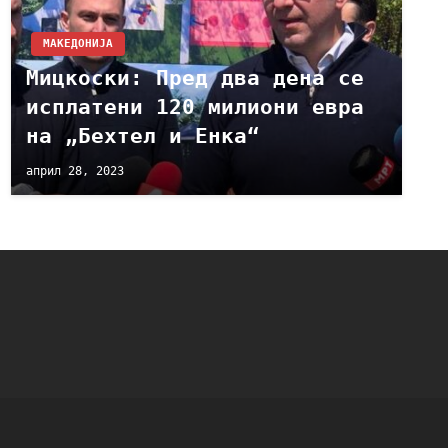
МАКЕДОНИЈА
Мицкоски: Пред два дена се
исплатени 120 милиони евра
на „Бехтел и Енка“
април 28, 2023