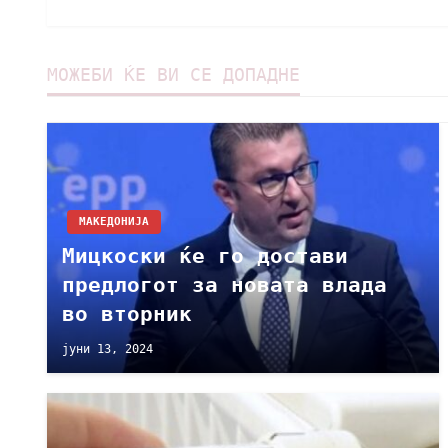
МОЖЕБИ ЌЕ ВИ СЕ ДОПАДНЕ
МАКЕДОНИЈА
Мицкоски ќе го достави
предлoгот за новата влада
во вторник
јуни 13, 2024