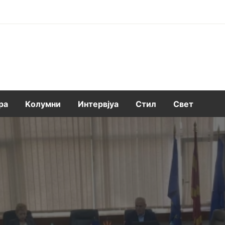
ра
Kолумни
Интервјуа
Стил
Свет