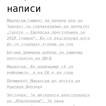
написи
Мицевски:Симнат од дневен ред на
Законот за спроведување на проектот
„Скопје – Европска престолнина за
2028 година“: Ќе се разгледува кога
ќе се создадат услови за тоа
Бесник Џемаили избран за заменик
претседател на ДКСК
Мицкоски: Ќе направиме сè за
реформите, а на ЕК е да суди
Премиерот Мицкоски во посета на
Општина Делчево
Честоева: За металната конструкција
на „Македониум“: За оваа