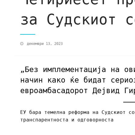
за Судскиот с
декември 13, 2023
„Без имплементација на ов
начин како ќе бидат серио
евроамбасадорот Дејвид Ги
ЕУ бара темелна реформа на Судскиот со
транспарентноста и одговорноста