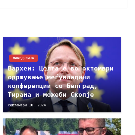
МАКЕДОНИЈА
Вархеи: Целта е во октомври
одржување меѓувладини
конференции со Белград,
Тирана и можеби Скопје
септември 10, 2024