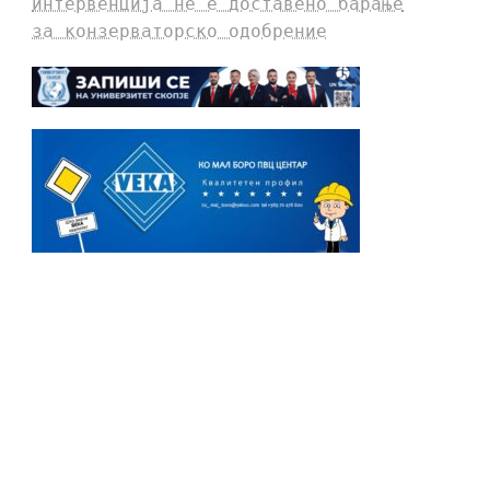
интервенција не е доставено барање
за конзерваторско одобрение