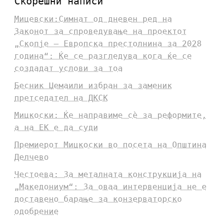
Скорешни написи
Мицевски:Симнат од дневен ред на
Законот за спроведување на проектот
„Скопје – Европска престолнина за 2028
година“: Ќе се разгледува кога ќе се
создадат услови за тоа
Бесник Џемаили избран за заменик
претседател на ДКСК
Мицкоски: Ќе направиме сè за реформите,
а на ЕК е да суди
Премиерот Мицкоски во посета на Општина
Делчево
Честоева: За металната конструкција на
„Македониум“: За оваа интервенција не е
доставено барање за конзерваторско
одобрение