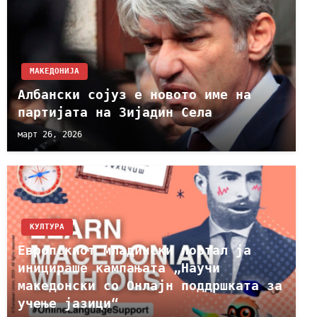
МАКЕДОНИЈА
Албански сојуз е новото име на
партијата на Зијадин Села
март 26, 2026
КУЛТУРА
Европскиот младински портал ја
иницираше кампањата „Научи
македонски со Онлајн поддршката за
учење јазици“