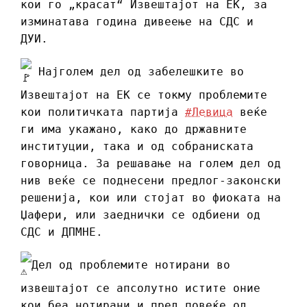
кои го „красат“ Извештајот на ЕК, за
изминатава година дивеење на СДС и
ДУИ.
Најголем дел од забелешките во
Извештајот на ЕК се токму проблемите
кои политичката партија
#Левица
веќе
ги има укажано, како до државните
институции, така и од собраниската
говорница. За решавање на голем дел од
нив веќе се поднесени предлог-законски
решенија, кои или стојат во фиоката на
Џафери, или заеднички се одбиени од
СДС и ДПМНЕ.
️Дел од проблемите нотирани во
извештајот се апсолутно истите оние
кои беа нотирани и пред повеќе од