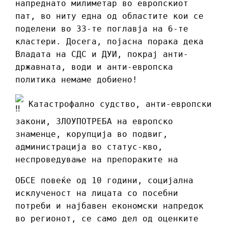
напреднато милиметар во европскиот
пат, во ниту една од областите кои се
поделени во 33-те поглавја на 6-те
кластери. Досега, појасна порака дека
Владата на СДС и ДУИ, покрај анти-
државната, води и анти-европска
политика немаме добиено!
Катастрофално судство, анти-европски
закони, ЗЛОУПОТРЕБА на европско
знаменце, корупција во подвиг,
администрација во статус-кво,
неспроведување на препораките на
ОБСЕ повеќе од 10 години, социјална
исклученост на лицата со посебни
потреби и најбавен економски напредок
во регионот, се само дел од оценките