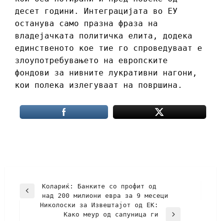
десет години. Интеграцијата во ЕУ
останува само празна фраза на
владејачката политичка елита, додека
единственото кое тие го спроведуваат е
злоупотребувањето на европските
фондови за нивните лукративни нагони,
кои полека излегуваат на површина.
Колариќ: Банките со профит од
над 200 милиони евра за 9 месеци
Николоски за Извештајот од ЕК:
Како меур од сапуница ги