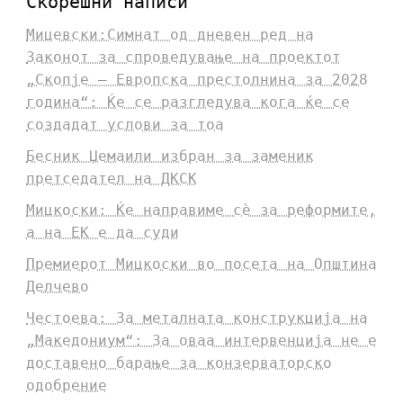
Скорешни написи
Мицевски:Симнат од дневен ред на
Законот за спроведување на проектот
„Скопје – Европска престолнина за 2028
година“: Ќе се разгледува кога ќе се
создадат услови за тоа
Бесник Џемаили избран за заменик
претседател на ДКСК
Мицкоски: Ќе направиме сè за реформите,
а на ЕК е да суди
Премиерот Мицкоски во посета на Општина
Делчево
Честоева: За металната конструкција на
„Македониум“: За оваа интервенција не е
доставено барање за конзерваторско
одобрение