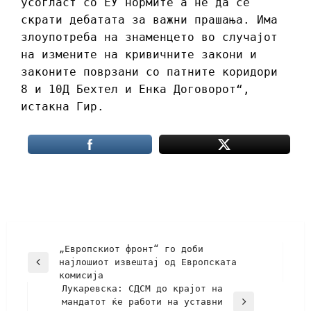
усогласт со ЕУ нормите а не да се
скрати дебатата за важни прашања. Има
злоупотреба на знаменцето во случајот
на измените на кривичните закони и
законите поврзани со патните коридори
8 и 10Д Бехтел и Енка Договорот“,
истакна Гир.
„Европскиот фронт“ го доби
најлошиот извештај од Европската
комисија
Лукаревска: СДСМ до крајот на
мандатот ќе работи на уставни