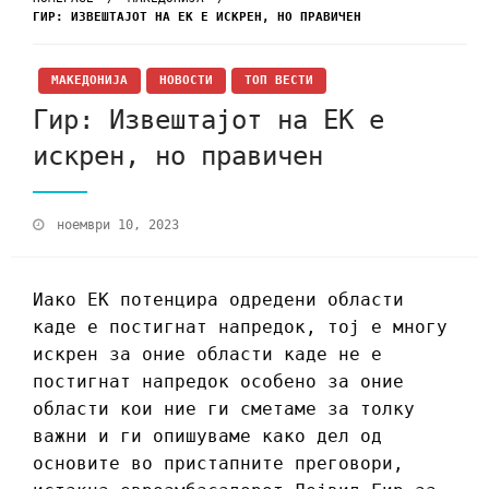
ГИР: ИЗВЕШТАЈОТ НА ЕК Е ИСКРЕН, НО ПРАВИЧЕН
МАКЕДОНИЈА
НОВОСТИ
ТОП ВЕСТИ
Гир: Извештајот на ЕК е
искрен, но правичен
ноември 10, 2023
Иако ЕК потенцира одредени области
каде е постигнат напредок, тој е многу
искрен за оние области каде не е
постигнат напредок особено за оние
области кои ние ги сметаме за толку
важни и ги опишуваме како дел од
основите во пристапните преговори,