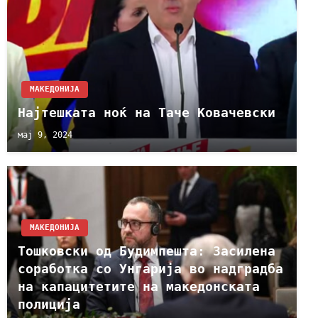
МАКЕДОНИЈА
Најтешката ноќ на Таче Ковачевски
мај 9, 2024
МАКЕДОНИЈА
Тошковски од Будимпешта: Засилена
соработка со Унгарија во надградба
на капацитетите на македонската
полиција