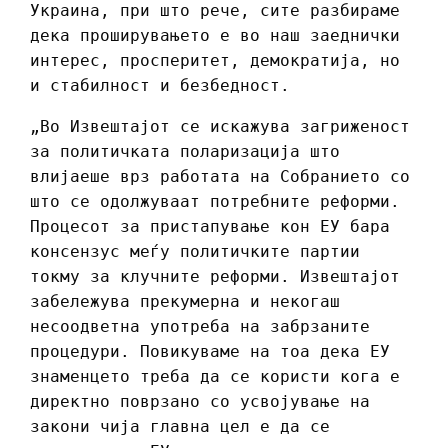
Украина, при што рече, сите разбираме
дека проширувањето е во наш заеднички
интерес, просперитет, демократија, но
и стабилност и безбедност.
„Во Извештајот се искажува загриженост
за политичката поларизација што
влијаеше врз работата на Собранието со
што се одолжуваат потребните реформи.
Процесот за пристапување кон ЕУ бара
консензус меѓу политичките партии
токму за клучните реформи. Извештајот
забележува прекумерна и некогаш
несоодветна употреба на забрзаните
процедури. Повикуваме на тоа дека ЕУ
знаменцето треба да се користи кога е
директно поврзано со усвојување на
закони чија главна цел е да се