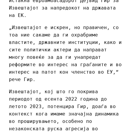
истакна евроамбасадорот Дејвид Гир за
Извештајот за напредокот на државата
на ЕК.
„Извештајот е искрен, но правичен, со
тоа ние сакаме да ги охрабриме
властите, државните институции, како и
сите политички актери да направат
многу повеќе за да ги унапредат
реформите во интeрес на граѓаните и во
интерес на патот кон членство во ЕУ,“
рече Гир.
Извештајот, кој што го покрива
периодот од есента 2022 година до
летото 2023, потенцира Гир, доаѓа во
контекст кога имаме значајна динамика
во проширувањето, особено по
незаконската руска агресија во