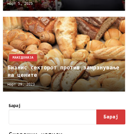
март 5, 2025
МАКЕДОНИЈА
Бизнис секторот против замрзнување
на цените
март 29, 2023
Барај
Барај