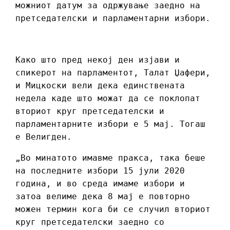
можниот датум за одржување заедно на
претседателски и парламентарни избори.
Како што пред некој ден изјави и
спикерот на парламентот, Талат Џафери,
и Мицкоски вели дека единствената
недела каде што можат да се поклопат
вториот круг претседателски и
парламентарните избори е 5 мај. Тогаш
е Велигден.
„Во минатото имавме пракса, така беше
на последните избори 15 јули 2020
година, и во среда имаме избори и
затоа велиме дека 8 мај е повторно
можен термин кога би се случил вториот
круг претседателски заедно со