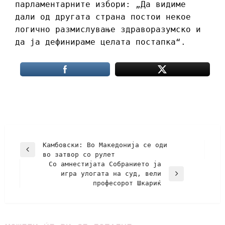
парламентарните избори: „Да видиме
дали од другата страна постои некое
логично размислување здраворазумско и
да ја дефинираме целата постапка“.
Камбовски: Во Македонија се оди
во затвор со рулет
Со амнестијата Собранието ја
игра улогата на суд, вели
професорот Шкариќ