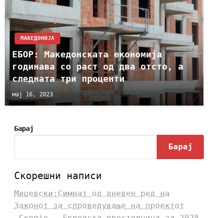
МАКЕДОНИЈА
ЕБОР: Македонската економија
годинава со раст од два отсто, а
следната три проценти
мај 16, 2023
Барај
Барај
Скорешни написи
Мицевски:Симнат од дневен ред на
Законот за спроведување на проектот
„Скопје – Европска престолнина за 2028