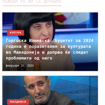
МОЖЕБИ ЌЕ ВИ СЕ ДОПАДНЕ
КУЛТУРА
Ѓоргоска Илиевска: Буџетот за 2024
година е поразителен за културата
во Македонија и допрва ќе следат
проблемите од него
февруари 15, 2024
МАКЕДОНИЈА