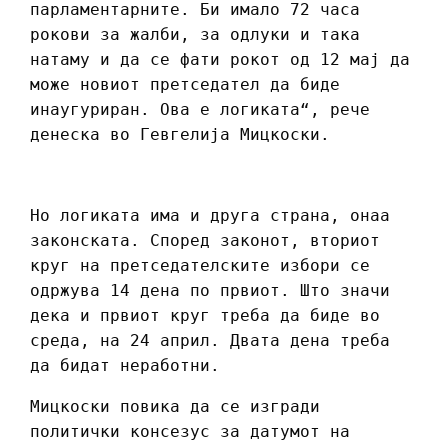
парламентарните. Би имало 72 часа
рокови за жалби, за одлуки и така
натаму и да се фати рокот од 12 мај да
може новиот претседател да биде
инаугуриран. Ова е логиката“, рече
денеска во Гевгелија Мицкоски.
Но логиката има и друга страна, онаа
законската. Според законот, вториот
круг на претседателските избори се
одржува 14 дена по првиот. Што значи
дека и првиот круг треба да биде во
среда, на 24 април. Двата дена треба
да бидат неработни.
Мицкоски повика да се изгради
политички консезус за датумот на