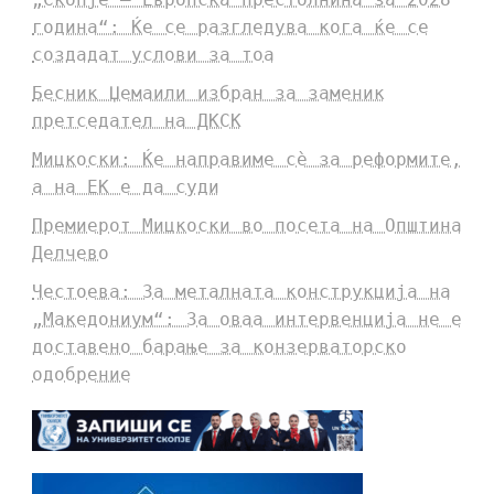
година“: Ќе се разгледува кога ќе се
создадат услови за тоа
Бесник Џемаили избран за заменик
претседател на ДКСК
Мицкоски: Ќе направиме сè за реформите,
а на ЕК е да суди
Премиерот Мицкоски во посета на Општина
Делчево
Честоева: За металната конструкција на
„Македониум“: За оваа интервенција не е
доставено барање за конзерваторско
одобрение