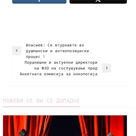
Апасиев: Се втурнавте во
душмански и антиопозициски
процес !
Поранешни и актуелни директори
на ФЗО на сослушување пред
Анкетната комисија за онкологија
МОЖЕБИ ЌЕ ВИ СЕ ДОПАДНЕ