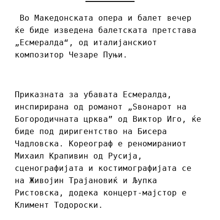
Во Македонската опера и балет вечер
ќе биде изведена балетската претстава
„Есмералда“, од италијанскиот
композитор Чезаре Пуњи.
Приказната за убавата Есмералда,
инспирирана од романот „Ѕвонарот на
Богородичната црква” од Виктор Иго, ќе
биде под диригентство на Бисера
Чадловска. Кореограф е реномираниот
Михаил Крапивин од Русија,
сценографијата и костимографијата се
на Живојин Трајановиќ и Љупка
Ристовска, додека концерт-мајстор е
Климент Тодороски.