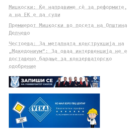
Мицкоски: Ќе направиме сè за реформите,
а на ЕК е да суди
Премиерот Мицкоски во посета на Општина
Делчево
Честоева: За металната конструкција на
„Македониум“: За оваа интервенција не е
доставено барање за конзерваторско
одобрение