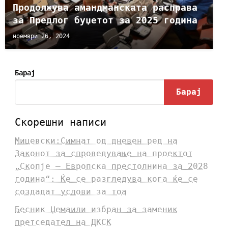
Продолжува амандманската расправа
за Предлог буџетот за 2025 година
ноември 26, 2024
Барај
Барај
Скорешни написи
Мицевски:Симнат од дневен ред на
Законот за спроведување на проектот
„Скопје – Европска престолнина за 2028
година“: Ќе се разгледува кога ќе се
создадат услови за тоа
Бесник Џемаили избран за заменик
претседател на ДКСК