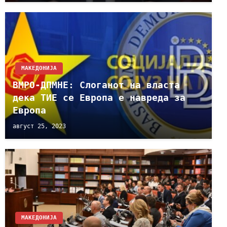
МАКЕДОНИЈА
ВМРО-ДПМНЕ: Слоганот на власта
дека ТИЕ се Европа е навреда за
Европа
август 25, 2023
МАКЕДОНИЈА