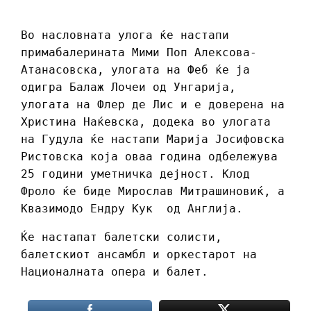
Во насловната улога ќе настапи
примабалерината Мими Поп Алексова-
Атанасовска, улогата на Феб ќе ја
одигра Балаж Лочеи од Унгарија,
улогата на Флер де Лис и е доверена на
Христина Наќевска, додека во улогата
на Гудула ќе настапи Марија Јосифовска
Ристовска која оваа година одбележува
25 години уметничка дејност. Клод
Фроло ќе биде Мирослав Митрашиновиќ, а
Квазимодо Ендру Кук од Англија.
Ќе настапат балетски солисти,
балетскиот ансамбл и оркестарот на
Националната опера и балет.