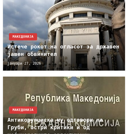
МАКЕДОНИЈА
Истече рокот на огласот за државен
јавен обвинител
јануари 27, 2026
МАКЕДОНИЈА
Антикорупциска му одговори на
Груби, остри критики и од