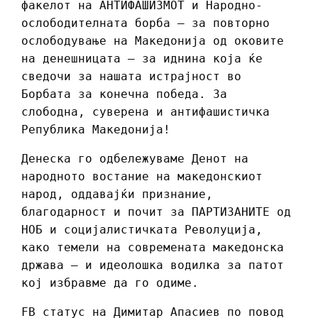
факелот на АНТИФАШИЗМОТ и Народно-
ослободителната борба – за повторно
ослободување на
Македонија од оковите
на денешницата – за иднина која ќе
сведочи за нашата истрајност во
Борбата за конечна победа. За
слободна, суверена и антифашистичка
Република Македонија!
Денеска го одбележуваме Денот на
народното востание на македонскиот
народ, оддавајќи признание,
благодарност и почит за ПАРТИЗАНИТЕ од
НОБ и социјалистичката Револуција,
како темели на современата македонска
држава – и идеолошка водилка за патот
кој избравме да го одиме.
FB статус на Димитар Апасиев по повод