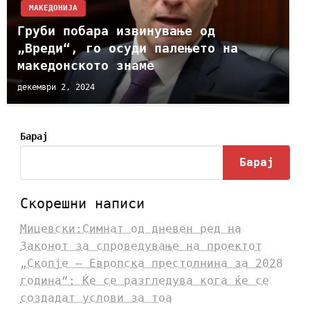
МАКЕДОНИЈА
Груби побара извинување од
„Вреди“, го осуди палењето на
македонското знаме
декември 2, 2024
Барај
Барај
Скорешни написи
Мицевски:Симнат од дневен ред на
Законот за спроведување на проектот
„Скопје – Европска престолнина за 2028
година“: Ќе се разгледува кога ќе се
создадат услови за тоа