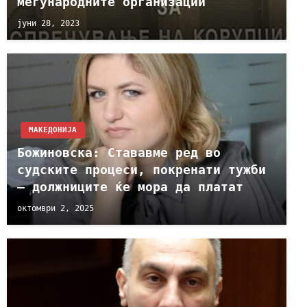
меѓународните организации
јуни 28, 2023
МАКЕДОНИЈА
Божиновска: Стававме ред во
судските процеси, покренати тужби
– должниците ќе мора да платат
октомври 2, 2025