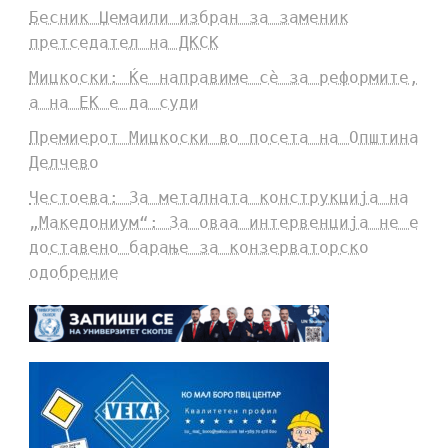
Бесник Џемаили избран за заменик
претседател на ДКСК
Мицкоски: Ќе направиме сè за реформите,
а на ЕК е да суди
Премиерот Мицкоски во посета на Општина
Делчево
Честоева: За металната конструкција на
„Македониум“: За оваа интервенција не е
доставено барање за конзерваторско
одобрение