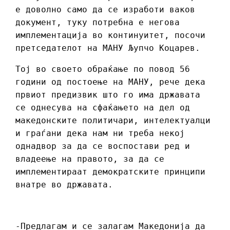
е доволно само да се изработи ваков
документ, туку потребна е негова
имплементација во континуитет, посочи
претседателот на МАНУ Љупчо Коцарев.
Тој во своето обраќање по повод 56
години од постоење на МАНУ, рече дека
првиот предизвик што го има државата
се однесува на сфаќањето на дел од
македонските политичари, интелектуалци
и граѓани дека нам ни треба некој
однадвор за да се воспостави ред и
владеење на правото, за да се
имплементираат демократските принципи
внатре во државата.
-Предлагам и се залагам Македонија да