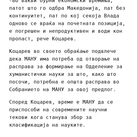
-Во вакви бурни економски времиња,
патот што го одбра Македонија, пат без
континуитет, пат по кој секоја Влада
одново се враќа на почетната позиција,
е погрешен и непродуктивен и води кон
пропаст, рече Коцарев.
Коцарев во своето обраќање подвлече
дека МАНУ има потреба од отворање на
расправа за формирање на Одделение за
хуманистички науки за што, како што
посочи, потребна е општа расправа во
Собранието на МАНУ за овој предлог.
Според Коцарев, време е МАНУ да се
приспособи на современите научни
текови кога станува збор за
класификација на науките.