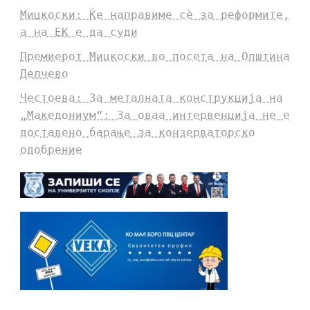
Мицкоски: Ќе направиме сè за реформите,
а на ЕК е да суди
Премиерот Мицкоски во посета на Општина
Делчево
Честоева: За металната конструкција на
„Македониум“: За оваа интервенција не е
доставено барање за конзерваторско
одобрение