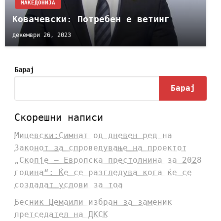
МАКЕДОНИЈА
Ковачевски: Потребен е ветинг
декември 26, 2023
Барај
Барај
Скорешни написи
Мицевски:Симнат од дневен ред на
Законот за спроведување на проектот
„Скопје – Европска престолнина за 2028
година“: Ќе се разгледува кога ќе се
создадат услови за тоа
Бесник Џемаили избран за заменик
претседател на ДКСК