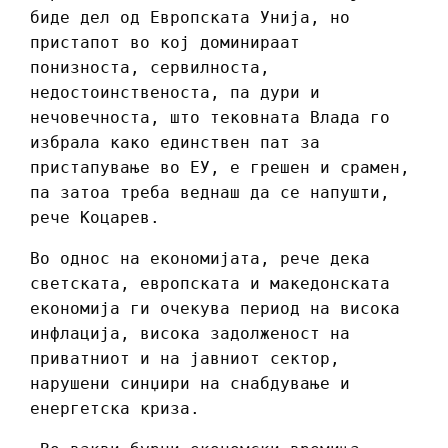
биде дел од Европската Унија, но
пристапот во кој доминираат
понизноста, сервилноста,
недостоинственоста, па дури и
нечовечноста, што тековната Влада го
избрала како единствен пат за
пристапување во ЕУ, е грешен и срамен,
па затоа треба веднаш да се напушти,
рече Коцарев.
Во однос на економијата, рече дека
светската, европската и македонската
економија ги очекува период на висока
инфлација, висока задолженост на
приватниот и на јавниот сектор,
нарушени синџири на снабдување и
енергетска криза.