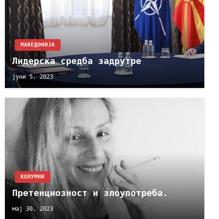
МАКЕДОНИЈА
Лидерска средба задрутре
јуни 5, 2023
KОЛУМНИ
Претенциозност и злоупотреба.
мај 30, 2023