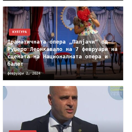
КУЛТУРА
Драматичната опера „Палјачи“ од
Руџеро Леонкавало на 7 февруари на
сцената на Националната опера и
балет
февруари 2, 2024