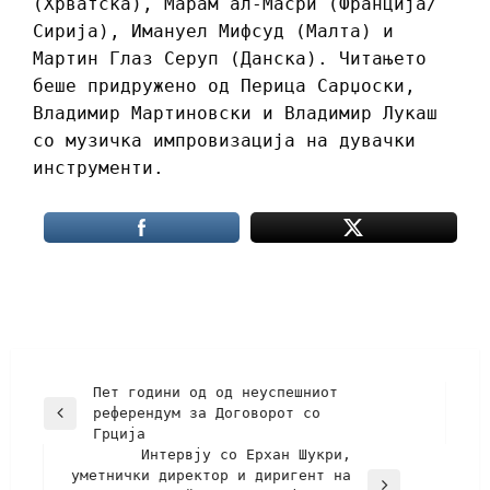
(Хрватска), Марам ал-Масри (Франција/
Сирија), Имануел Мифсуд (Малта) и
Мартин Глаз Серуп (Данска). Читањето
беше придружено од Перица Сарџоски,
Владимир Мартиновски и Владимир Лукаш
со музичка импровизација на дувачки
инструменти.
Пет години од од неуспешниот
референдум за Договорот со
Грција
Интервју со Ерхан Шукри,
уметнички директор и диригент на