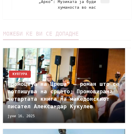
„Арко“: Музиката ја буди
хуманоста во нас
МОЖЕБИ ЌЕ ВИ СЕ ДОПАДНЕ
КУЛТУРА
Промоција на Цреша“ – роман што се
потпишува на срцето: Промовирана
четвртата книга на македонскиот
писател Александар Кукулев
јуни 16, 2025