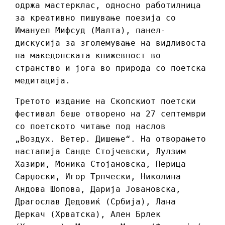
одржа мастерклас, односно работилница
за креативно пишување поезија со
Имануел Мифсуд (Малта), панел-
дискусија за зголемување на видливоста
на македонската книжевност во
странство и јога во природа со поетска
медитација.
Третото издание на Скопскиот поетски
фестивал беше отворено на 27 септември
со поетското читање под наслов
„Воздух. Ветер. Дишење“. На отворањето
настапија Санде Стојчевски, Лулзим
Хазири, Моника Стојановска, Перица
Сарџоски, Игор Трпчески, Николина
Андова Шопова, Дарија Јовановска,
Драгослав Дедовиќ (Србија), Лана
Деркач (Хрватска), Ален Брлек