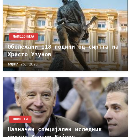
МАКЕДОНИЈА
Обележани 118 години од смртта на
Христо Узунов
април 25, 2023
НОВОСТИ
Назначен специјален иследник
против Хантер Бајден