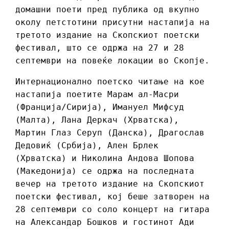
домашни поети пред публика од вкупно
околу петстотини присутни настапија на
третото издание на Скопскиот поетски
фестивал, што се одржа на 27 и 28
септември на повеќе локации во Скопје.
Интернационално поетско читање на кое
настапија поетите Марам ал-Масри
(Франција/Сирија), Имануел Мифсуд
(Малта), Лана Деркач (Хрватска),
Мартин Глаз Серуп (Данска), Драгослав
Дедовиќ (Србија), Ален Брлек
(Хрватска) и Николина Андова Шопова
(Македонија) се одржа на последната
вечер на третото издание на Скопскиот
поетски фестивал, кој беше затворен на
28 септември со соло концерт на гитара
на Александар Бошков и гостинот Ади