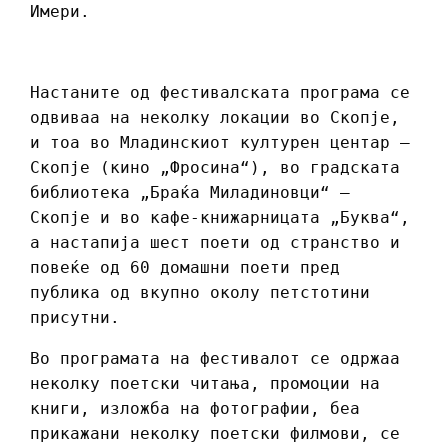
Имери.
Настаните од фестивалската програма се
одвиваа на неколку локации во Скопје,
и тоа во Младинскиот културен центар ‒
Скопје (кино „Фросина“), во градската
библиотека „Браќа Миладиновци“ ‒
Скопје и во кафе-книжарницата „Буква“,
а настапија шест поети од странство и
повеќе од 60 домашни поети пред
публика од вкупно околу петстотини
присутни.
Во програмата на фестивалот се одржаа
неколку поетски читања, промоции на
книги, изложба на фотографии, беа
прикажани неколку поетски филмови, се