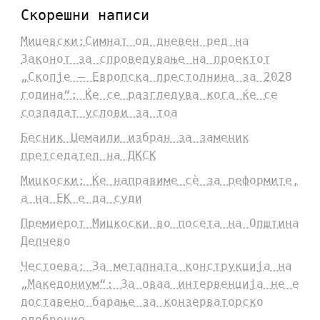
Скорешни написи
Мицевски:Симнат од дневен ред на
Законот за спроведување на проектот
„Скопје – Европска престолнина за 2028
година“: Ќе се разгледува кога ќе се
создадат услови за тоа
Бесник Џемаили избран за заменик
претседател на ДКСК
Мицкоски: Ќе направиме сè за реформите,
а на ЕК е да суди
Премиерот Мицкоски во посета на Општина
Делчево
Честоева: За металната конструкција на
„Македониум“: За оваа интервенција не е
доставено барање за конзерваторско
одобрение