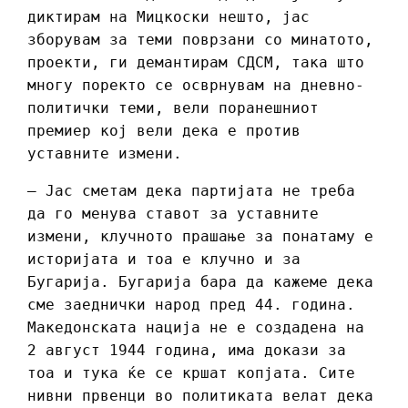
диктирам на Мицкоски нешто, јас
зборувам за теми поврзани со минатото,
проекти, ги демантирам СДСМ, така што
многу поректо се осврнувам на дневно-
политички теми, вели поранешниот
премиер кој вели дека е против
уставните измени.
– Јас сметам дека партијата не треба
да го менува ставот за уставните
измени, клучното прашање за понатаму е
историјата и тоа е клучно и за
Бугарија. Бугарија бара да кажеме дека
сме заеднички народ пред 44. година.
Македонската нација не е создадена на
2 август 1944 година, има докази за
тоа и тука ќе се кршат копјата. Сите
нивни првенци во политиката велат дека