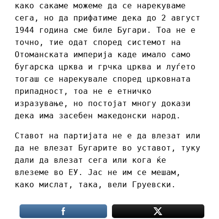
како сакаме можеме да се нарекуваме
сега, но да прифатиме дека до 2 август
1944 година сме биле Бугари. Тоа не е
точно, тие одат според системот на
Отоманската империја каде имало само
бугарска црква и грчка црква и луѓето
тогаш се нарекувале според црковната
припадност, тоа не е етничко
изразување, но постојат многу докази
дека има засебен македонски народ.
Ставот на партијата не е да влезат или
да не влезат Бугарите во уставот, туку
дали да влезат сега или кога ќе
влеземе во ЕУ. Јас не им се мешам,
како мислат, така, вели Груевски.