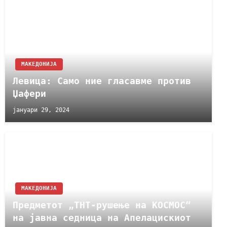
МАКЕДОНИЈА
Левица: Само ние гласавме против
Џафери
јануари 29, 2024
МАКЕДОНИЈА
Предметот „ТНТ-рушење на КОСМОС“
на јавна седница на Апелацискиот