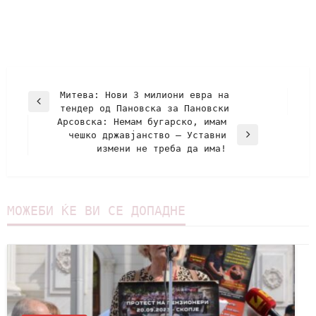
Митева: Нови 3 милиони евра на
тендер од Пановска за Пановски
Арсовска: Немам бугарско, имам
чешко државјанство – Уставни
измени не треба да има!
МОЖЕБИ ЌЕ ВИ СЕ ДОПАДНЕ