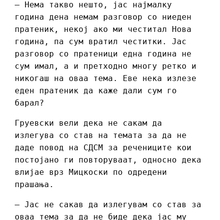
– Нема такво нешто, јас најмалку
година дена немам разговор со ниеден
пратеник, некој ако ми честитал Нова
година, па сум вратил честитки. Јас
разговор со пратеници една година не
сум имал, а и претходно многу ретко и
никогаш на оваа тема. Еве нека излезе
еден пратеник да каже дали сум го
барал?
Груевски вели дека не сакам да
излегува со став на темата за да не
даде повод на СДСМ за речениците кои
постојано ги повторуваат, односно дека
влијае врз Мицкоски по одредени
прашања.
– Јас не сакав да излегувам со став за
оваа тема за да не биде дека јас му