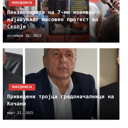
МАКЕДОНИЈА
Пензионерите на 7-ми ноември
најавуваат масовен протест во
Скопје
октомври 30, 2023
МАКЕДОНИЈА
Приведени тројца градоначалници на
Кочани
март 21, 2025