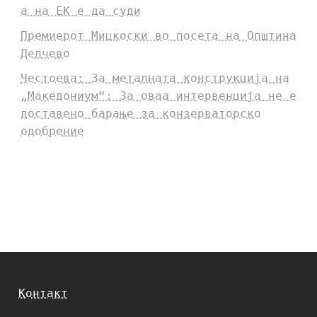
а на ЕК е да суди
Премиерот Мицкоски во посета на Општина
Делчево
Честоева: За металната конструкција на
„Македониум“: За оваа интервенција не е
доставено барање за конзерваторско
одобрение
Контакт