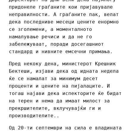
придонеле граѓаните кои пријавувале
неправилности. А граѓаните пак, велат
дека последниве месеци цените енормно
се зголемени, а моменталното
намалување речиси и да не го
забележуваат, поради досегашниот
стандард и нивните емсечни примања.
Пред некоку дена, министерот Крешник
Бектеши, изјави дека од идната недела
ќе се намалат за минимум десет
проценти и цените на пијалаците. И
тогаш најави дека испекторите ќе бидат
на терен и нема да имаат милост за
прекршителите, вклучувајќи ги и
производителите..
Од 20-ти септември на сила е владината