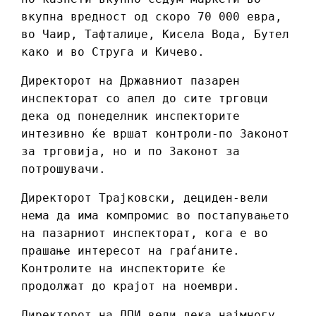
вкупна вредност од скоро 70 000 евра,
во Чаир, Тафталиџе, Кисела Вода, Бутел
како и во Струга и Кичево.
Директорот на Државниот пазарен
инспекторат со апел до сите трговци
дека од понеделник инспекторите
интезивно ќе вршат контроли-по Законот
за трговија, но и по Законот за
потрошувачи.
Директорот Трајковски, дециден-вели
нема да има компромис во постапувањето
на пазарниот инспекторат, кога е во
прашање интересот на граѓаните.
Контролите на инспекторите ќе
продолжат до крајот на ноември.
Директорот на ДПИ вели дека најмногу