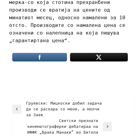
мерка-со која стотина прехранбени
производи се вратија на цените од
минатиот месец, односно намалени за 10
отсто. Производите со намалена цена се
означени со налепница на која пишува
„гарантиртана цена“.
Груевски: Мицкоски добил задача
да се раскара со мене, а молчи
за Заев
Светски признати
кинематограферки дебатираа на
ИФФК „Браќа Манаки“ во Битола