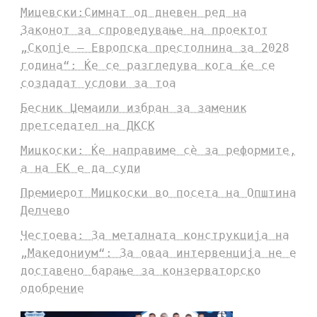
Мицевски:Симнат од дневен ред на
Законот за спроведување на проектот
„Скопје – Европска престолнина за 2028
година“: Ќе се разгледува кога ќе се
создадат услови за тоа
Бесник Џемаили избран за заменик
претседател на ДКСК
Мицкоски: Ќе направиме сè за реформите,
а на ЕК е да суди
Премиерот Мицкоски во посета на Општина
Делчево
Честоева: За металната конструкција на
„Македониум“: За оваа интервенција не е
доставено барање за конзерваторско
одобрение