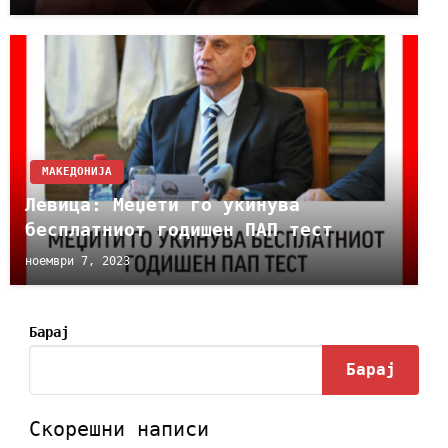
МАКЕДОНИЈА
Левица: Меџети го укинува
бесплатниот годишен ПАП тест
ноември 7, 2023
Барај
Барај
Скорешни написи