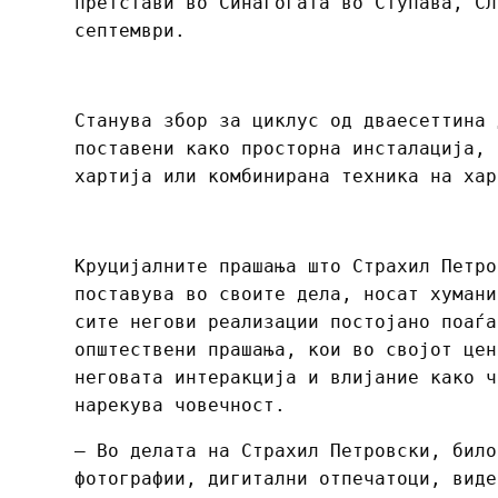
претстави во Синагогата во Ступава, Сл
септември.
Станува збор за циклус од дваесеттина 
поставени како просторна инсталација, 
хартија или комбинирана техника на хар
Круцијалните прашања што Страхил Петро
поставува во своите дела, носат хумани
сите негови реализации постојано поаѓа
општествени прашања, кои во својот цен
неговата интеракција и влијание како ч
нарекува човечност.
– Во делата на Страхил Петровски, било
фотографии, дигитални отпечатоци, виде