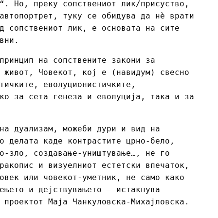
“. Но, преку сопствениот лик/присуство,
автопортрет, туку се обидува да нè врати
д сопствениот лик, е основата на сите
вни.
принцип на сопствените закони за
 живот, Човекот, кој е (навидум) свесно
тичките, еволуционистичките,
ко за сета генеза и еволуција, така и за
на дуализам, можеби дури и вид на
о делата каде контрастите црно-бело,
о-зло, создавање-уништување…, не го
ракопис и визуелниот естетски впечаток,
овек или човекот-уметник, не само како
ењето и дејствувањето – истакнува
 проектот Маја Чанкуловска-Михајловска.