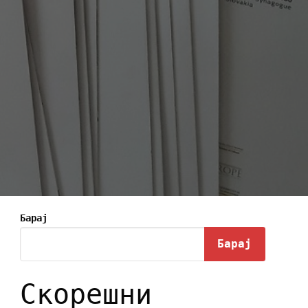
Барај
Барај
Скорешни