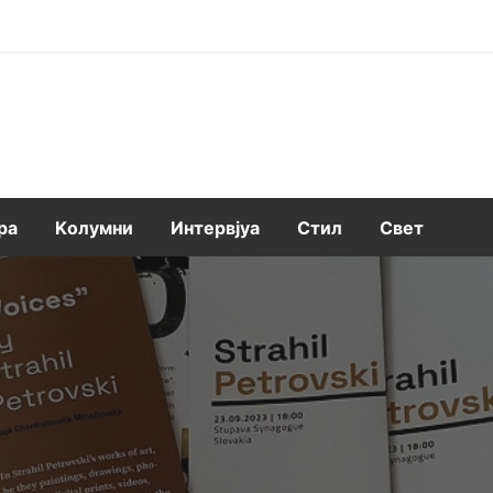
ра
Kолумни
Интервјуа
Стил
Свет