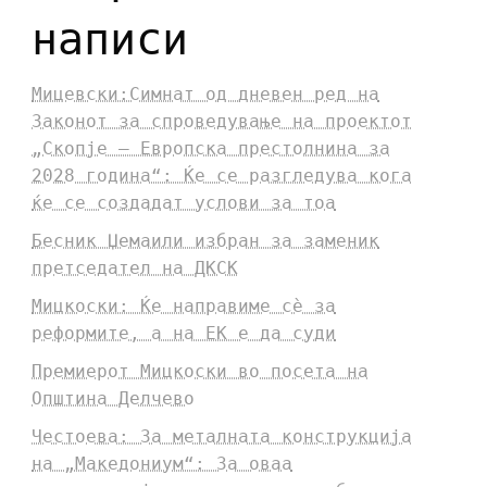
написи
Мицевски:Симнат од дневен ред на
Законот за спроведување на проектот
„Скопје – Европска престолнина за
2028 година“: Ќе се разгледува кога
ќе се создадат услови за тоа
Бесник Џемаили избран за заменик
претседател на ДКСК
Мицкоски: Ќе направиме сè за
реформите, а на ЕК е да суди
Премиерот Мицкоски во посета на
Општина Делчево
Честоева: За металната конструкција
на „Македониум“: За оваа