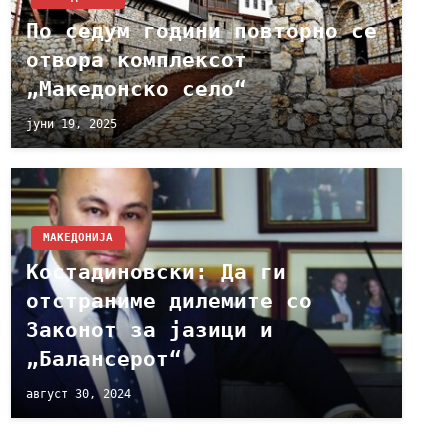
По седум години повторно се
отвора комплексот
„Македонско село“
јуни 19, 2025
МАКЕДОНИЈА
Костадиновски: Да ги
отстраниме дилемите со
Законот за јазици и
„Балансерот“
август 30, 2024