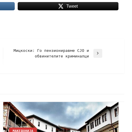
Tweet
Mицкоски: Го пензиониравме СЈО и
обвинителите криминалци
МАКЕДОНИЈА