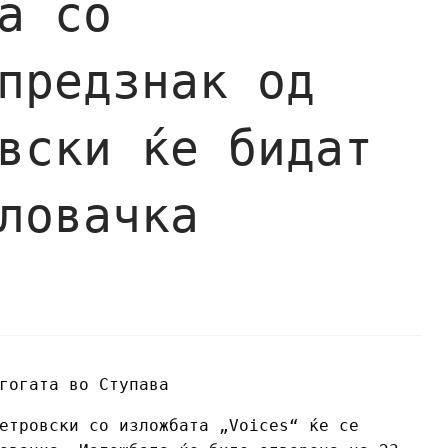
а со
предзнак од
вски ќе бидат
ловачка
гогата во Ступава
етровски со изложбата „Voices“ ќе се