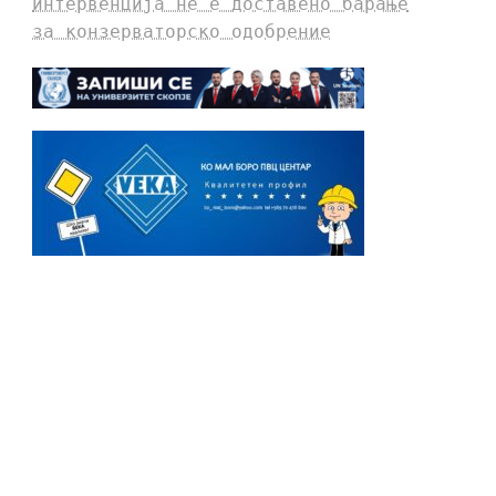
интервенција не е доставено барање
за конзерваторско одобрение