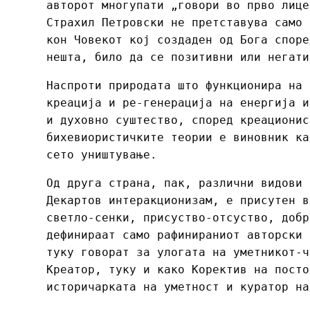
авторот многупати „говори во прво лице
Страхил Петровски не претставува само 
кон Човекот кој создаден од Бога споре
нешта, било да се позитивни или негати
Наспроти природата што функционира на 
креација и ре-генерација на енергија и
и духовно суштество, според креационис
бихевиористичките теории е виновник ка
сето уништување.
Од друга страна, пак, различни видови 
Декартов интеракционизам, е присутен в
светло-сенки, присуство-отсуство, добр
дефинираат само рафинираниот авторски 
туку говорат за улогата на уметникот-ч
Креатор, туку и како Коректив на посто
историчарката на уметност и куратор на