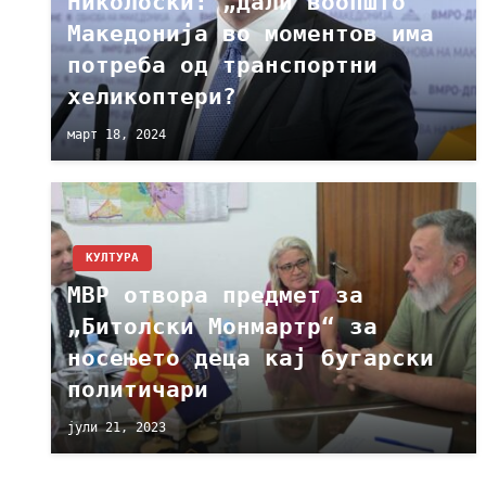
Николоски: „Дали воопшто
Македонија во моментов има
потреба од транспортни
хеликоптери?
март 18, 2024
КУЛТУРА
МВР отвора предмет за
„Битолски Монмартр“ за
носењето деца кај бугарски
политичари
јули 21, 2023