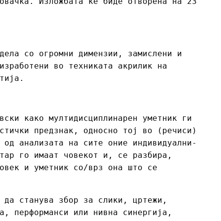
овачка. Изложбата ќе биде отворена на 23
дела со огромни димензии, замислени и
изработени во техниката акрилик на
тија.
вски како мултидисциплинарен уметник ги
стички предзнак, односно тој во (речиси)
 од анализата на сите оние индивидуални-
тар го имаат човекот и, се разбира,
овек и уметник со/врз она што се
 да станува збор за слики, цртежи,
а, перформанси или нивна синергија,