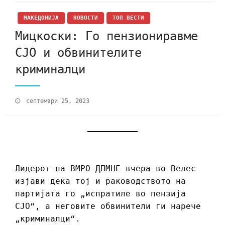
МАКЕДОНИЈА
НОВОСТИ
ТОП ВЕСТИ
Mицкоски: Го пензиониравме
СЈО и обвинителите
криминалци
септември 25, 2023
Лидерот на ВМРО-ДПМНЕ вчера во Велес
изјави дека тој и раководството на
партијата го „испратиле во пензија
СЈО“, а неговите обвинители ги нарече
„криминалци“.