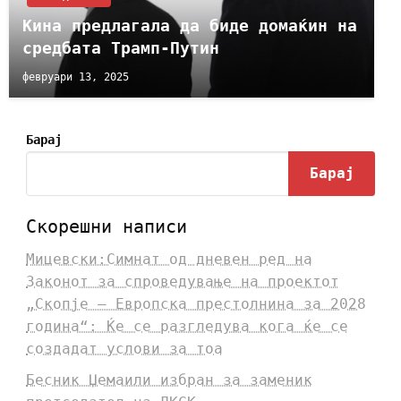
Кина предлагала да биде домаќин на
средбата Трамп-Путин
февруари 13, 2025
Барај
Барај
Скорешни написи
Мицевски:Симнат од дневен ред на
Законот за спроведување на проектот
„Скопје – Европска престолнина за 2028
година“: Ќе се разгледува кога ќе се
создадат услови за тоа
Бесник Џемаили избран за заменик