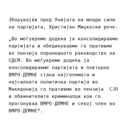
Зборувајќи пред Унијата на млади сили
на партијата, Христијан Мицкоски рече:
„Во меѓувреме додека ја консолидиравме
партијата и обединувавме го пративме
во пензија поранешното раководство на
СДСМ. Во меѓувреме додека ја
консолидиравме партијата и повторно
ВМРО-ДПМНЕ стана најголемата и
најсилната политичка партија во
Македонија го пративме во пензија СЈО
и обвинителите криминалци кои го
прогонуваа ВМРО-ДПМНЕ и секој член во
ВМРО-ДПМНЕ“.