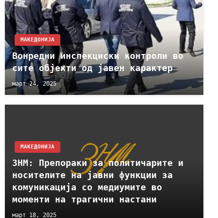
МАКЕДОНИЈА
Вонредни инспекциски контроли во
сите објекти од јавен карактер
март 24, 2025
МАКЕДОНИЈА
ЗНМ: Препораки за политичарите и
носителите на јавни функции за
комуникација со медиумите во
моменти на трагични настани
март 18, 2025