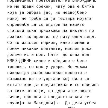
поранешниот претседател на ВМРО-ДПМНЕ
не ме прави среќен, ниту ова е битка
која ја одбрав јас, но недвојбено
никој не треба да ја тестира мојата
определба да се опстои на нашите
ставови дека прифаќање на диктати не
доаѓаат во предвид по ниту една цена.
Сѐ до извесен период, иако немав и
немам никакви контакти, мислев дека
делиме иста цел. Патот до оваа цел
ВМРО-ДПМНЕ силно и обединето беше
трновит, со многу удари. Не можам
никако да разберам како воопшто е
возможно да се уортачи кој било со
истите кои ја предизвикаа и се причина
за сите неволји, па дури и неговите
лични, прогони и предавства кои се
случија на Македонија. Да дели усбеа