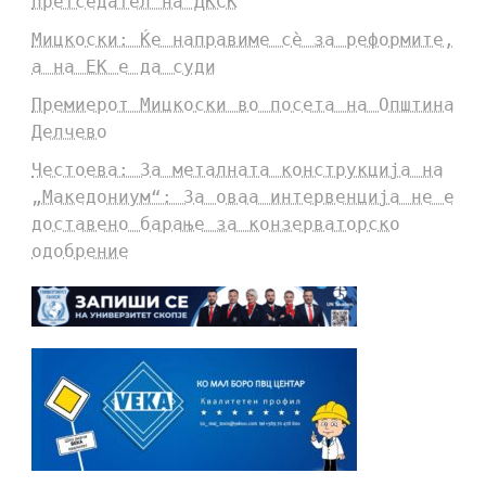
претседател на ДКСК
Мицкоски: Ќе направиме сè за реформите,
а на ЕК е да суди
Премиерот Мицкоски во посета на Општина
Делчево
Честоева: За металната конструкција на
„Македониум“: За оваа интервенција не е
доставено барање за конзерваторско
одобрение