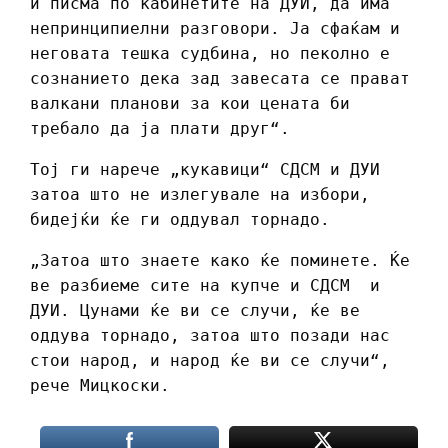
и писма по кабинетите на ДУИ, да има
непринципиелни разговори. Ја сфаќам и
неговата тешка судбина, но пеколно е
сознанието дека зад завесата се прават
валкани планови за кои цената би
требало да ја плати друг“.
Тој ги нарече „кукавици“ СДСМ и ДУИ
затоа што не излегувале на избори,
бидејќи ќе ги оддувал торнадо.
„Затоа што знаете како ќе поминете. Ќе
ве разбиеме сите на купче и СДСМ и
ДУИ. Цунами ќе ви се случи, ќе ве
оддува торнадо, затоа што позади нас
стои народ, и народ ќе ви се случи“,
рече Мицкоски.