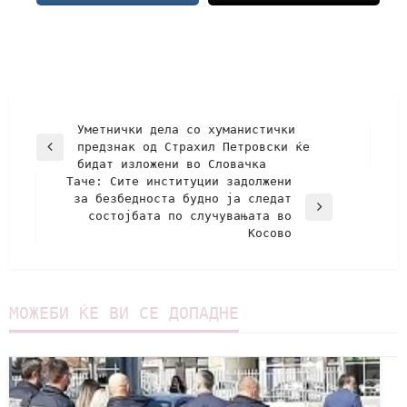
Уметнички дела со хуманистички
предзнак од Страхил Петровски ќе
бидат изложени во Словачка
Таче: Сите институции задолжени
за безбедноста будно ја следат
состојбата по случувањата во
Косово
МОЖЕБИ ЌЕ ВИ СЕ ДОПАДНЕ