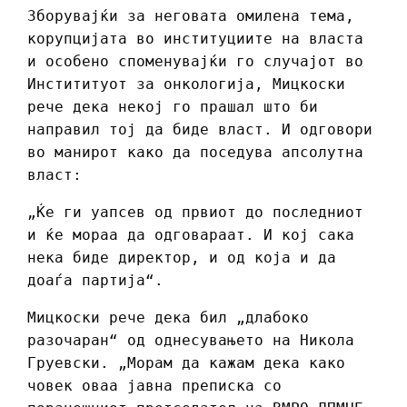
Зборувајќи за неговата омилена тема,
корупцијата во институциите на власта
и особено споменувајќи го случајот во
Инстититуот за онкологија, Мицкоски
рече дека некој го прашал што би
направил тој да биде власт. И одговори
во манирот како да поседува апсолутна
власт:
„Ќе ги уапсев од првиот до последниот
и ќе мораа да одговараат. И кој сака
нека биде директор, и од која и да
доаѓа партија“.
Мицкоски рече дека бил „длабоко
разочаран“ од однесувањето на Никола
Груевски. „Морам да кажам дека како
човек оваа јавна преписка со