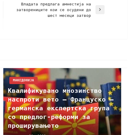
Владата предлага амнестија на
затворениците кои се осудени до
шест месеци затвор
МАКЕДОНИЈА
Квалификувано мнозинство
наспроти вето – Француско –
германска експертска група
со предлог-реформи за
проширувањето