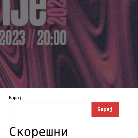
Барај
Барај
Скорешни