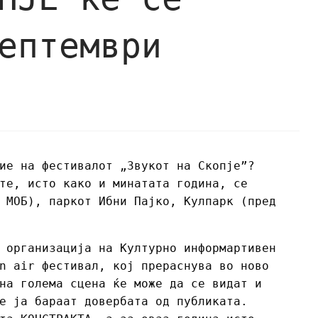
ептември
ие на фестивалот „Звукот на Скопје”?
те, исто како и минатата година, се
 МОБ), паркот Ибни Пајко, Кулпарк (пред
 организација на Културно информартивен
n air фестивал, кој прераснува во ново
на голема сцена ќе може да се видат и
е ја бараат довербата од публиката.