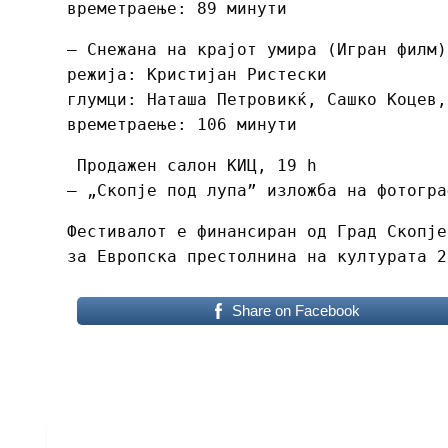
времетраење: 89 минути
– Снежана на крајот умира (Игран филм)
режија: Кристијан Ристески
глумци: Наташа Петровикќ, Сашко Коцев,
времетраење: 106 минути
Продажен салон КИЦ, 19 h
– „Скопје под лупа” изложба на фотогра
Фестивалот е финансиран од Град Скопје
за Европска престолнина на културата 2
Share on Facebook