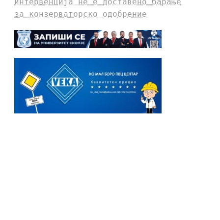
интервенција не е доставено барање
за конзерваторско одобрение