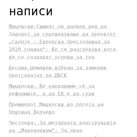
написи
Мицевски:Симнат од дневен ред на
Законот за спроведување на проектот
„Скопје – Европска престолнина за
2028 година“: Ќе се разгледува кога
ќе се создадат услови за тоа
Бесник Џемаили избран за заменик
претседател на ДКСК
Мицкоски: Ќе направиме сè за
реформите, а на ЕК е да суди
Премиерот Мицкоски во посета на
Општина Делчево
Честоева: За металната конструкција
на „Македониум“: За оваа