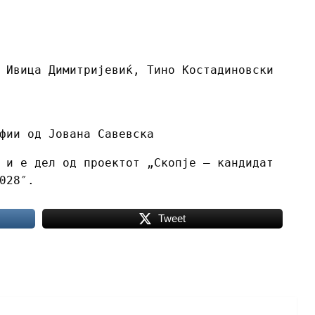
 Ивица Димитријевиќ, Тино Костадиновски
фии од Јована Савевска
 и е дел од проектот „Скопје – кандидат
028″.
Tweet