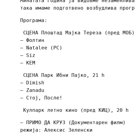
Минатата година ја видовме незаменлива
така имаме подготвено возбудлива прогр
Програма:
СЦЕНА Плоштад Мајка Тереза (пред МОБ)
– Фолтин
– Natalee (РС)
– Siz
– KEM
СЦЕНА Парк Ибни Пајко, 21 h
– Dimish
– Zanadu
– Стој, После!
Кулпарк летно кино (пред КИЦ), 20 h
– ПРИМО ДА КРУЗ (Документарен филм)
режија: Алексис Зеленски