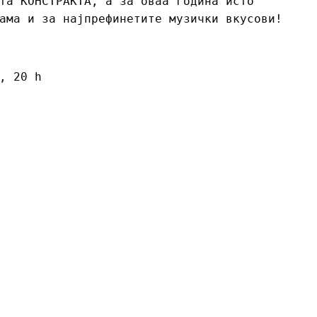
та КОНСТРАКТА, а за оваа година исто
ама и за најпрефинетите музички вкусови!
, 20 h