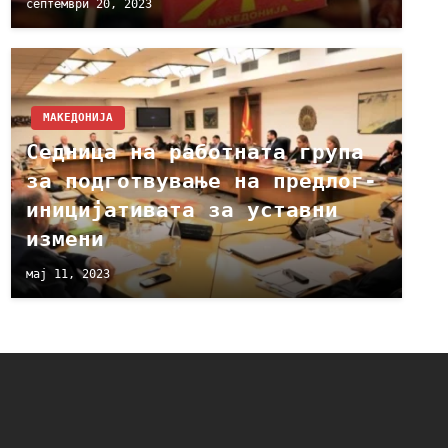
септември 20, 2023
МАКЕДОНИЈА
Седница на работната група
за подготвување на предлог-
иницијативата за уставни
измени
мај 11, 2023