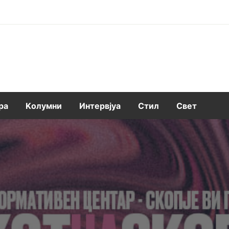
ра
Kолумни
Интервјуа
Стил
Свет