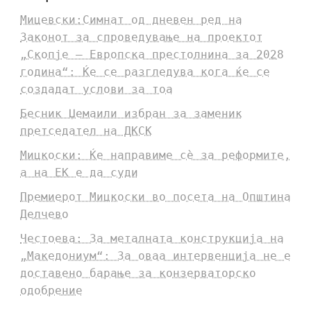
Мицевски:Симнат од дневен ред на
Законот за спроведување на проектот
„Скопје – Европска престолнина за 2028
година“: Ќе се разгледува кога ќе се
создадат услови за тоа
Бесник Џемаили избран за заменик
претседател на ДКСК
Мицкоски: Ќе направиме сè за реформите,
а на ЕК е да суди
Премиерот Мицкоски во посета на Општина
Делчево
Честоева: За металната конструкција на
„Македониум“: За оваа интервенција не е
доставено барање за конзерваторско
одобрение