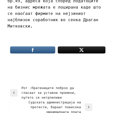
бр.49, адреса која според податоците
на бизнис мрежата е лоцирана каде што
се наоѓаат фирмите на нејзиниот
најблизок соработник во сенка Драган
Митковски
.
Рот :Пратениците побрзо да
гласаат за уставни промени,
луѓето се нетрпеливи
Судската администрација на
протести, бараат повисока
минималната плата