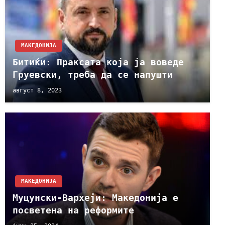
МАКЕДОНИЈА
Битиќи: Праксата која ја воведе
Груевски, треба да се напушти
август 8, 2023
МАКЕДОНИЈА
Муцунски-Вархеји: Македонија е
посветена на реформите