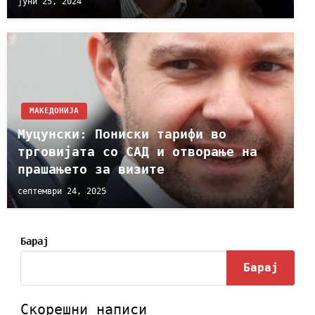
јуни 25, 2024
МАКЕДОНИЈА
Муцунски: Пониски тарифи во
трговијата со САД и отворање на
прашањето за визите
септември 24, 2025
Барај
Барај
Скорешни написи