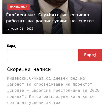
МАКЕДОНИЈА
Ѓорѓиевски: Службите интензивно
работат на расчистување на снегот
јануари 21, 2026
Барај
Барај
Скорешни написи
Мицевски:Симнат од дневен ред на
Законот за спроведување на проектот
„Скопје – Европска престолнина за 2028
година“: Ќе се разгледува кога ќе се
создадат услови за тоа