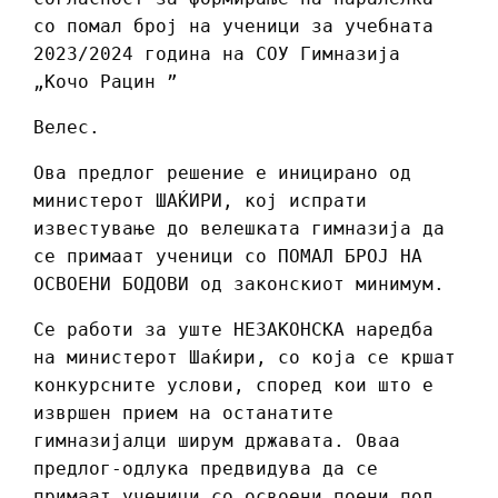
со помал број на ученици за учебната
2023/2024 година на СОУ Гимназија
„Кочо Рацин ”
Велес.
Ова предлог решение е иницирано од
министерот ШАЌИРИ, кој испрати
известување до велешката гимназија да
се примаат ученици со ПОМАЛ БРОЈ НА
ОСВОЕНИ БОДОВИ од законскиот минимум.
Се работи за уште НЕЗАКОНСКА наредба
на министерот Шаќири, со која се кршат
конкурсните услови, според кои што е
извршен прием на останатите
гимназијалци ширум државата. Оваа
предлог-одлука предвидува да се
примаат ученици со освоени поени под