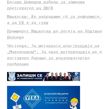
Бесник Џемаили избран за заменик
претседател на ДКСК
Мицкоски: Ќе направиме сè за реформите,
а на ЕК е да суди
Премиерот Мицкоски во посета на Општина
Делчево
Честоева: За металната конструкција на
„Македониум“: За оваа интервенција не е
доставено барање за конзерваторско
одобрение