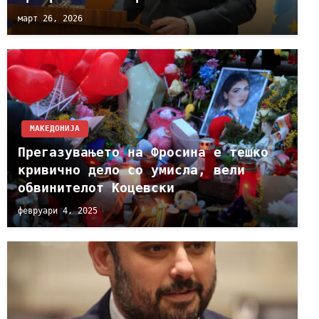
март 26, 2026
МАКЕДОНИЈА
Прегазувањето на Фросина е тешко
кривично дело со умисла, вели
обвинителот Коцевски
февруари 4, 2025