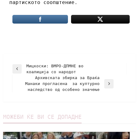
партиското соопштение.
Мицкоски: ВМРО-ДПМНЕ во
коалиција со народот
Архивската збирка за Браќа
Манаки прогласена за културно
наследство од особено значење
МОЖЕБИ ЌЕ ВИ СЕ ДОПАДНЕ