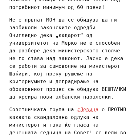
потребниот минимум од 60 поени!
Не е првпат МОН да се обидува да ги
заобиколи законските одредби.
Очигледно дека „кадарот“ од
универзитетот на Мерко не е способен
да разбере дека министерското столче
не го става над законот. Јасно е дека
се работи за самоволие на министерот
Шаќири, кој преку рушење на
критериумите и деградирање на
образовниот процес се обидува ВЕШТАЧКИ
да креира нови албански паралелки.
Советничката група на
#Левица
е ПРОТИВ
ваквата скандалозна одлука на
министерот и така ќе гласа на
денешната седница на Совет! се вели во