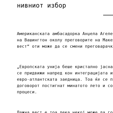
нивниот избор
Американската амбасадорка Анџела Агеле
на Вашингтон околу преговорите на Маке
вест“ оти може да се смени преговарачк
„Европската унија беше кристално јасна
се придвижи напред кон интеграцијата и
евро-атлантската заедница. Тоа ќе се п
договорот постигнат минатото лето и со
процеси.
Лажна вест е тоа дека некој може да го