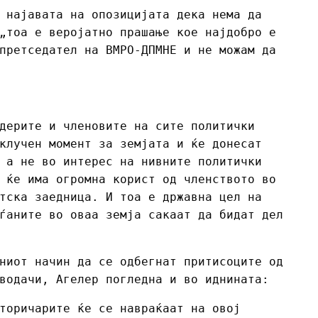
 најавата на опозицијата дека нема да
„тоа е веројатно прашање кое најдобро е
претседател на ВМРО-ДПМНЕ и не можам да
дерите и членовите на сите политички
клучен момент за земјата и ќе донесат
 а не во интерес на нивните политички
 ќе има огромна корист од членството во
тска заедница. И тоа е државна цел на
ѓаните во оваа земја сакаат да бидат дел
ниот начин да се одбегнат притисоците од
водачи, Агелер погледна и во иднината:
торичарите ќе се навраќаат на овој