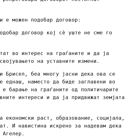
и е можен подобар договор:
одобар договор кој сè уште не сме го
тат во интерес на граѓаните и да ја
својувањето на уставните измени.
и Брисел, беа многу јасни дека ова се
е еднаш, наместо да биде заглавени во
 е барање на граѓаните од политичарите
вните интереси и да ја придвижат земјата
а економски раст, образование, социјала,
ат. И навистина искрено за надевам дека
 Агелер.