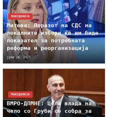
МАКЕДОНИЈА
Митева: Поразот на СДС на
локалните избори ќе им биде
показател за потребната
реформа и реорганизација
јули 16, 2025
МАКЕДОНИЈА
ВМРО-ДПМНЕ: Цела влада на
чело со Груби се собра за