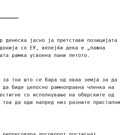
р денеска јасно ја претстави позицијата
донија со ЕУ, велејќи дека е „лажна
ата рамка усвоена лани летото.
 за тоа што се бара од оваа земја за да
 да биде целосно рамноправна членка на
остигне со исполнување на обврските од
 тоа да оди напред низ разните пристапни
 репреговара договорот постигнат