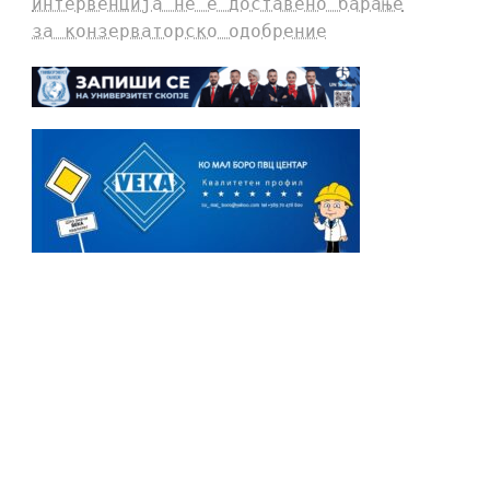
интервенција не е доставено барање
за конзерваторско одобрение