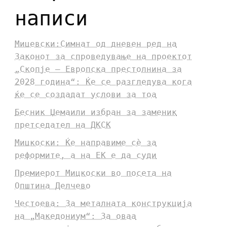
написи
Мицевски:Симнат од дневен ред на
Законот за спроведување на проектот
„Скопје – Европска престолнина за
2028 година“: Ќе се разгледува кога
ќе се создадат услови за тоа
Бесник Џемаили избран за заменик
претседател на ДКСК
Мицкоски: Ќе направиме сè за
реформите, а на ЕК е да суди
Премиерот Мицкоски во посета на
Општина Делчево
Честоева: За металната конструкција
на „Македониум“: За оваа