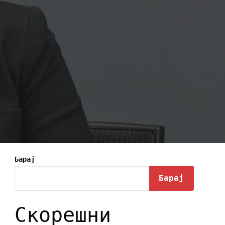
Барај
Барај
Скорешни