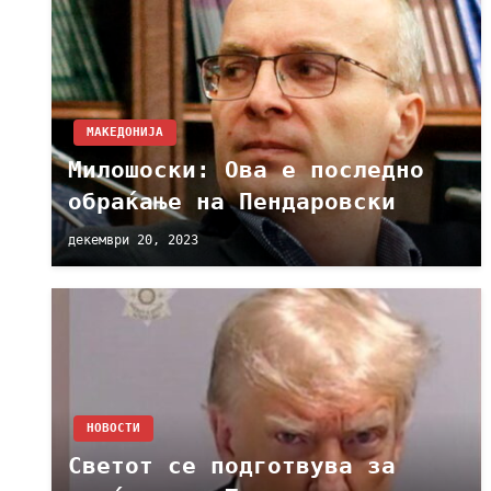
МАКЕДОНИЈА
Милошоски: Ова е последно
обраќање на Пендаровски
декември 20, 2023
НОВОСТИ
Светот се подготвува за