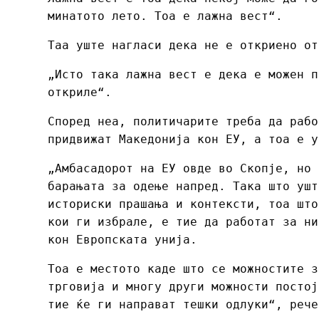
минатото лето. Тоа е лажна вест“.
Таа уште нагласи дека не е откриено от
„Исто така лажна вест е дека е можен п
откриле“.
Според неа, политичарите треба да рабо
придвижат Македонија кон ЕУ, а тоа е у
„Амбасадорот на ЕУ овде во Скопје, но 
барањата за одење напред. Така што ушт
историски прашања и контексти, тоа што
кои ги избрале, е тие да работат за ни
кон Европската унија.
Тоа е местото каде што се можностите з
трговија и многу други можности постој
тие ќе ги направат тешки одлуки“, рече