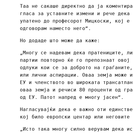
Таа не сакаше директно да ја коментира
гласа за уставните измени и рече дека 
упатено до професорот Мицкоски, кој е 
одговорам наместо него“.
Но додаде што може да каже:
„Многу се надевам дека пратениците, ли
партии повторно ќе го препознаат овој 
одлуки кои се за доброто на граѓаните,
или лични аспирации. Оваа земја може и
ЕУ и членството во широката трансатлан
оваа земја и речиси 80 проценти од гра
од ЕУ. Патот напред е многу јасен“.
Нагласувајќи дека е важно оти единстве
кој било европски центар или неговите 
„Исто така многу силно верувам дека ис