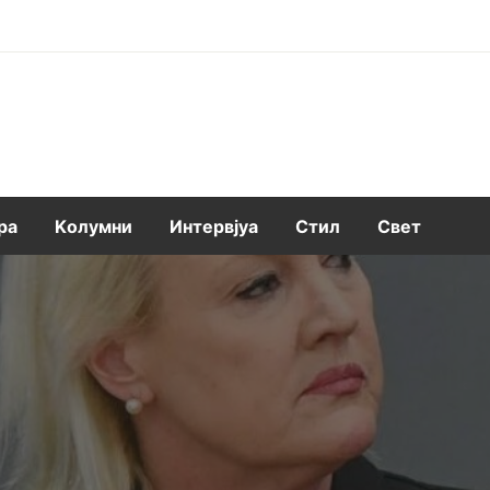
ра
Kолумни
Интервјуа
Стил
Свет