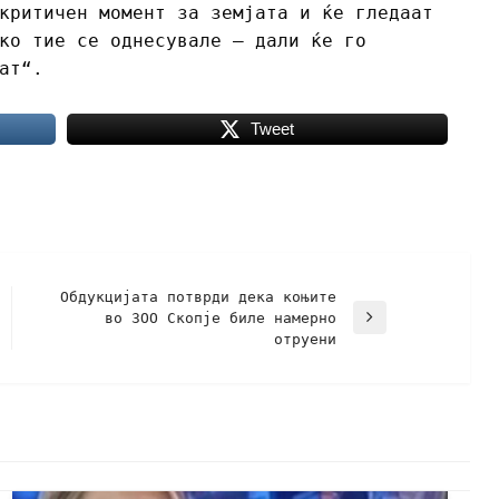
критичен момент за земјата и ќе гледаат
ко тие се однесувале – дали ќе го
ат“.
Tweet
Обдукцијата потврди дека коњите
во ЗОО Скопје биле намерно
отруени