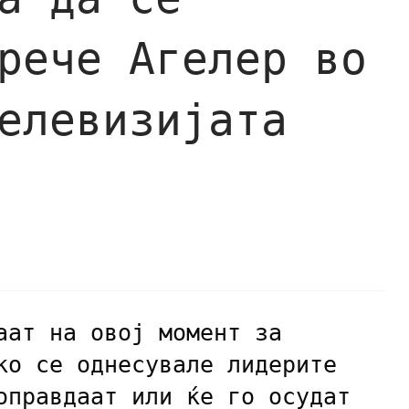
рече Агелер во
елевизијата
аат на овој момент за
ко се однесувале лидерите
оправдаат или ќе го осудат