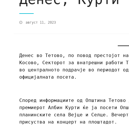
август 11, 2023
Денес во Тетово, по повод престојот на
Косово, Секторот за внатрешни работи Т
во централното подрачје во периодот од
официјалната посета.
Според информациите од Општина Тетово 
премиерот Албин Курти ќе ја посети Опш
планинските села Вејце и Селце. Вечерт
присуства на концерт на плоштадот.