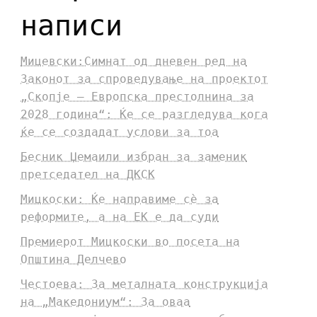
написи
Мицевски:Симнат од дневен ред на
Законот за спроведување на проектот
„Скопје – Европска престолнина за
2028 година“: Ќе се разгледува кога
ќе се создадат услови за тоа
Бесник Џемаили избран за заменик
претседател на ДКСК
Мицкоски: Ќе направиме сè за
реформите, а на ЕК е да суди
Премиерот Мицкоски во посета на
Општина Делчево
Честоева: За металната конструкција
на „Македониум“: За оваа