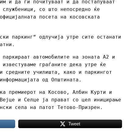
им и да ги почитуваат и да постапуваат
 службеници, со што непосредно ќе
официјалната посета на косовската
ски паркинг“ одлучија утре сите останати
атни.
 паркираат автомобилите на зоната А2 и
 известуваме граѓаните дека утре ќе
и средните училишта, како и паркингот
информацијата од Општината.
ка премиерот на Косово, Албин Курти и
Вејце и Селце ја прават со цел иницирање
нски села на патот Тетово-Призрен.
Tweet