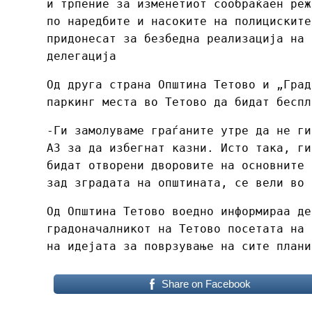
и трпение за изменетиот сообраќаен реж
по наредбите и насоките на полициските
придонесат за безбедна реализација на 
делегација
Од друга страна Општина Тетово и „Град
паркинг места во Тетово да бидат беспл
-Ги замолуваме граѓаните утре да не ги
А3 за да избегнат казни. Исто така, ги
бидат отворени дворовите на основните 
зад зградата на општината, се вели во 
Од Општина Тетово воедно информираа де
градоначалникот на Тетово посетата на 
на идејата за поврзување на сите плани
Share on Facebook