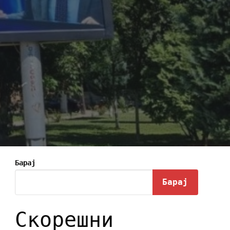
Барај
Барај
Скорешни