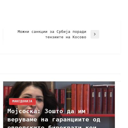
Можни санкции за Србија поради
тензиите на Косово
МАКЕДОНИЈА
Мојсоска: Зошто да им
веруваме на гаранциите од
европските бирократи кои