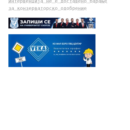
интервенција не е доставено барање
за конзерваторско одобрение