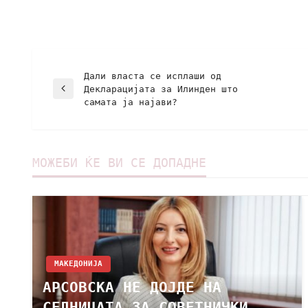
Дали власта се исплаши од
Декларацијата за Илинден што
самата ја најави?
МОЖЕБИ ЌЕ ВИ СЕ ДОПАДНЕ
МАКЕДОНИЈА
АРСОВСКА НЕ ДОЈДЕ НА
СЕДНИЦАТА ЗА СОВЕТНИЧКИ