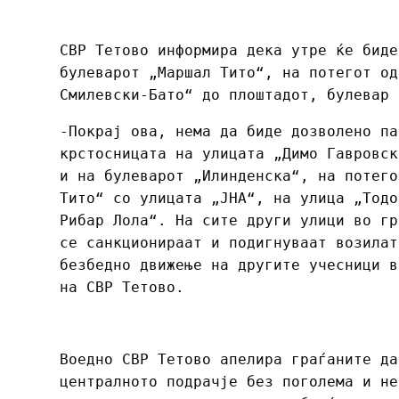
СВР Тетово информира дека утре ќе биде
булеварот „Маршал Тито“, на потегот од
Смилевски-Бато“ до плоштадот, булевар 
-Покрај ова, нема да биде дозволено па
крстосницата на улицата „Димо Гавровск
и на булеварот „Илинденска“, на потего
Тито“ со улицата „ЈНА“, на улица „Тодо
Рибар Лола“. На сите други улици во гр
се санкционираат и подигнуваат возилат
безбедно движење на другите учесници в
на СВР Тетово.
Воедно СВР Тетово апелира граѓаните да
централното подрачје без поголема и не