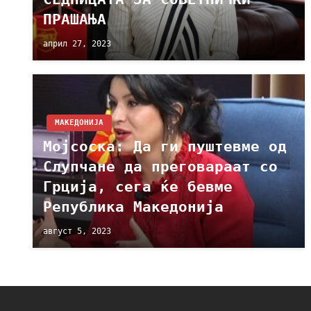
ПРАШАЊА
април 27, 2023
МАКЕДОНИЈА
Мојсоска: Да ги пуштевме од
Слупчане да преговараат со
Грција, сега ќе бевме
Република Македонија
август 5, 2023