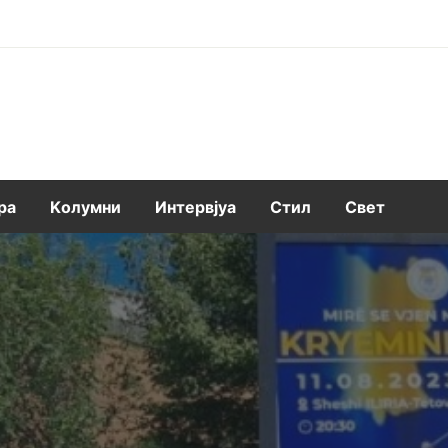
ра
Kолумни
Интервјуа
Стил
Свет