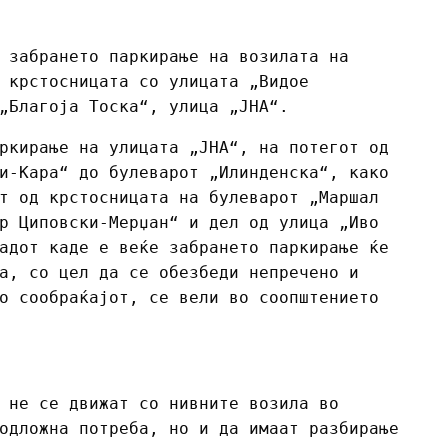
 забрането паркирање на возилата на
 крстосницата со улицата „Видое
„Благоја Тоска“, улица „ЈНА“.
ркирање на улицата „ЈНА“, на потегот од
и-Кара“ до булеварот „Илинденска“, како
т од крстосницата на булеварот „Маршал
р Циповски-Мерџан“ и дел од улица „Иво
адот каде е веќе забрането паркирање ќе
а, со цел да се обезбеди непречено и
о сообраќајот, се вели во соопштението
 не се движат со нивните возила во
одложна потреба, но и да имаат разбирање