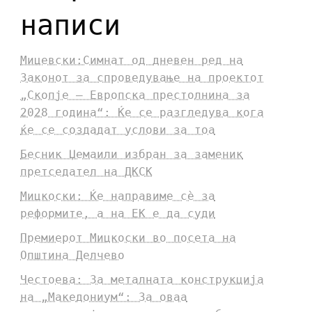
написи
Мицевски:Симнат од дневен ред на
Законот за спроведување на проектот
„Скопје – Европска престолнина за
2028 година“: Ќе се разгледува кога
ќе се создадат услови за тоа
Бесник Џемаили избран за заменик
претседател на ДКСК
Мицкоски: Ќе направиме сè за
реформите, а на ЕК е да суди
Премиерот Мицкоски во посета на
Општина Делчево
Честоева: За металната конструкција
на „Македониум“: За оваа