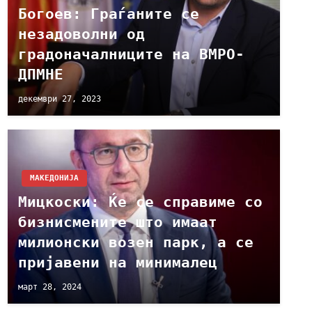
Богоев: Граѓаните се
незадоволни од
градоначалниците на ВМРО-
ДПМНЕ
декември 27, 2023
МАКЕДОНИЈА
Мицкоски: Ќе се справиме со
бизнисмените што имаат
милионски возен парк, а се
пријавени на минималец
март 28, 2024