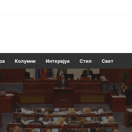
ра
Kолумни
Интервјуа
Стил
Свет