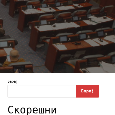
Барај
Барај
Скорешни