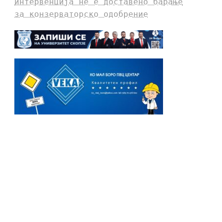
интервенција не е доставено барање
за конзерваторско одобрение