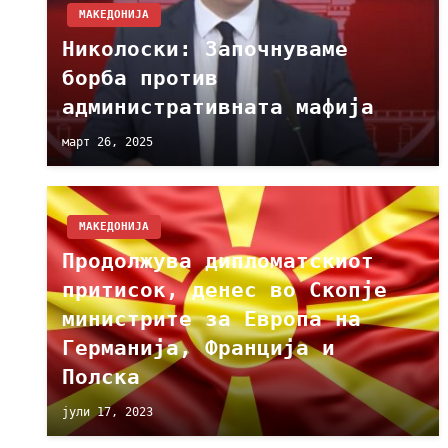
МАКЕДОНИЈА
Николоски: Започнуваме
борба против
административната мафија
март 26, 2025
МАКЕДОНИЈА
Продолжува дипломатскиот
притисок, денес во Скопје
министрите за Европа на
Германија, Франција и
Полска
јули 17, 2023