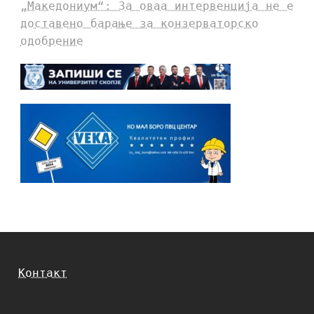
„Македониум“: За оваа интервенција не е
доставено барање за конзерваторско
одобрение
Контакт