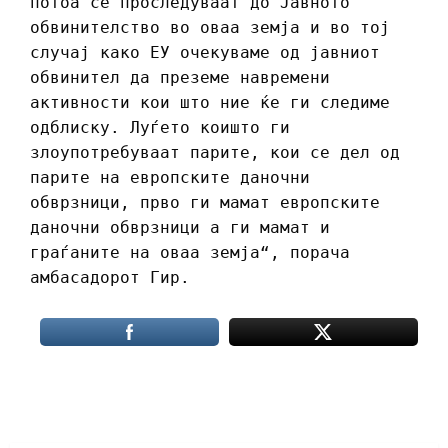
потоа се проследуваат до Јавното
обвинителство во оваа земја и во тој
случај како ЕУ очекуваме од јавниот
обвинител да преземе навремени
активности кои што ние ќе ги следиме
одблиску. Луѓето коишто ги
злоупотребуваат парите, кои се дел од
парите на европските даночни
обврзници, прво ги мамат европските
даночни обврзници а ги мамат и
граѓаните на оваа земја“, порача
амбасадорот Гир.