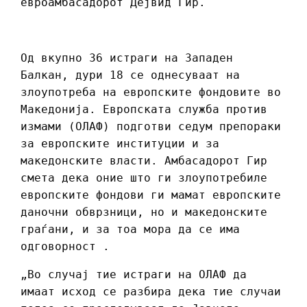
евроамбасадорот Дејвид Гир.
Од вкупно 36 истраги на Западен
Балкан, дури 18 се однесуваат на
злоупотреба на европските фондовите во
Македонија. Европската служба против
измами (ОЛАФ) подготви седум препораки
за европските институции и за
македонските власти. Амбасадорот Гир
смета дека оние што ги злоупотребиле
европските фондови ги мамат европските
даночни обврзници, но и македонските
граѓани, и за тоа мора да се има
одговорност .
„Во случај тие истраги на ОЛАФ да
имаат исход се разбира дека тие случаи