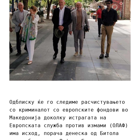
Одблиску ќе го следиме расчистувањето
со криминалот со европските фондови во
Македонија доколку истрагата на
Европската служба против измами (ОЛАФ)
има исход, порача денеска од Битола