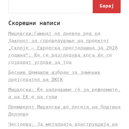
Барај
Скорешни написи
Мицевски:Симнат од дневен ред на
Законот за спроведување на проектот
„Скопје – Европска престолнина за 2028
година“: Ќе се разгледува кога ќе се
создадат услови за тоа
Бесник Џемаили избран за заменик
претседател на ДКСК
Мицкоски: Ќе направиме сè за реформите,
а на ЕК е да суди
Премиерот Мицкоски во посета на Општина
Делчево
Честоева: За металната конструкција на