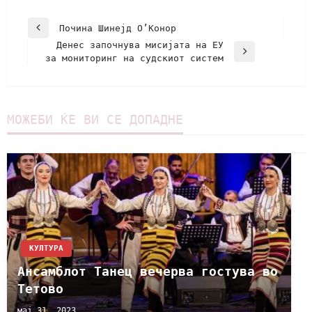
Почина Шинејд О’Конор
Денес започнува мисијата на ЕУ
за мониторинг на судскиот систем
МОЖЕБИ ЌЕ ВИ СЕ ДОПАДНЕ
КУЛТУРА
Ансамблот Танец вечерва гостува во
Тетово
мај 31, 2023