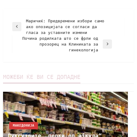
Маричиќ: Предвремени избори само
ако опозицијата се согласи да
гласа за уставните измени
Почина родилката што се фрли од
прозорец на Клиниката за
гинекологија
МОЖЕБИ ЌЕ ВИ СЕ ДОПАДНЕ
МАКЕДОНИЈА
Луксузните „перки од ајкула“