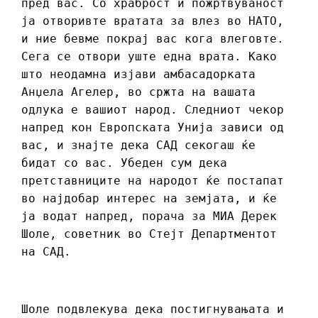
пред вас. Со храброст и пожртвуваност
ја отворивте вратата за влез во НАТО,
и ние бевме покрај вас кога влеговте.
Сега се отвори уште една врата. Како
што неодамна изјави амбасадорката
Анџела Агелер, во сржта на вашата
одлука е вашиот народ. Следниот чекор
напред кон Европската Унија зависи од
вас, и знајте дека САД секогаш ќе
бидат со вас. Убеден сум дека
претставниците на народот ќе постапат
во најдобар интерес на земјата, и ќе
ја водат напред, порача за МИА Дерек
Шоле, советник во Стејт Департментот
на САД.
Шоле подвлекува дека постигнувањата и