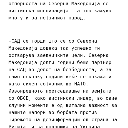
отпорноста на Северна Македонија се
вистинска инспирација – а тоа кажува
многу и за нејзиниот народ.
-САД се горди што се со Северна
Македонија додека таа успешно ги
остварува заедничките цели. Северна
Македонија долги години беше партнер
на САД во делот на безбедноста, а за
само неколку години веќе се покажа и
како силен сојузник во НАТО.
Извонредното претседавање на земјата
со ОБСЕ, како вистински лидер, во овие
клучни моменти е од витална важност за
нашите напори во борбата против
ширењето на дезинформации од страна на
Русија, и за поддршка на Украина.