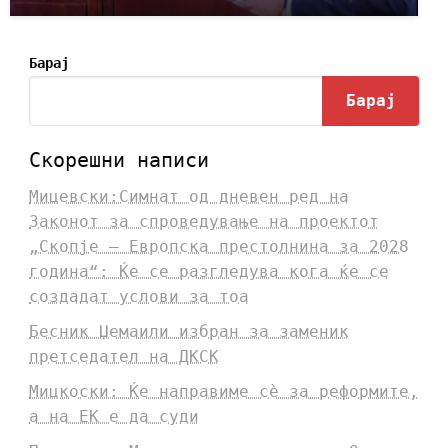
Барај
Барај
Скорешни написи
Мицевски:Симнат од дневен ред на
Законот за спроведување на проектот
„Скопје – Европска престолнина за 2028
година“: Ќе се разгледува кога ќе се
создадат услови за тоа
Бесник Џемаили избран за заменик
претседател на ДКСК
Мицкоски: Ќе направиме сè за реформите,
а на ЕК е да суди