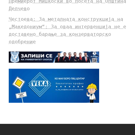
Премиерот Мицкоски во посета на Општина
Делчево
Честоева: За металната конструкција на
„Македониум“: За оваа интервенција не е
доставено барање за конзерваторско
одобрение