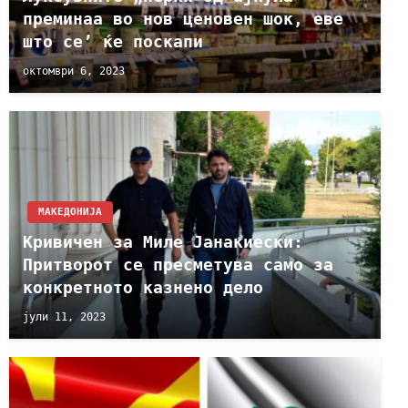
преминаа во нов ценовен шок, еве
што се’ ќе поскапи
октомври 6, 2023
МАКЕДОНИЈА
Кривичен за Миле Јанакиески:
Притворот се пресметува само за
конкретното казнено дело
јули 11, 2023