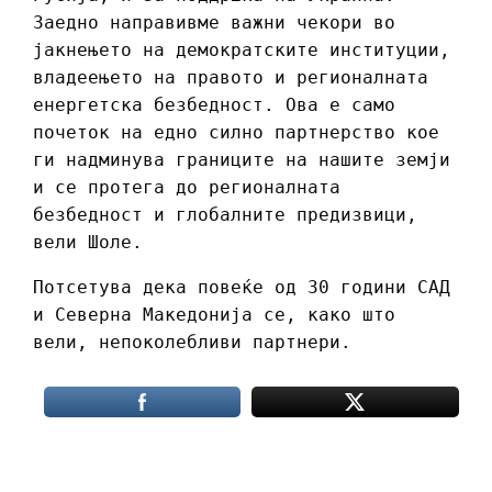
Заедно направивме важни чекори во
јакнењето на демократските институции,
владеењето на правото и регионалната
енергетска безбедност. Ова е само
почеток на едно силно партнерство кое
ги надминува границите на нашите земји
и се протега до регионалната
безбедност и глобалните предизвици,
вели Шоле.
Потсетува дека повеќе од 30 години САД
и Северна Македонија се, како што
вели, непоколебливи партнери.