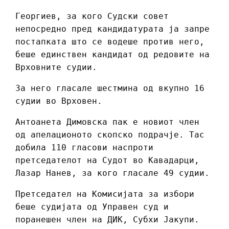
Георгиев, за кого Судски совет
непосредно пред кандидатурата ја запре
постапката што се водеше против него,
беше единствен кандидат од редовите на
Врховните судии.
За него гласале шестмина од вкупно 16
судии во Врховен.
Антоанета Димовска пак е новиот член
од апелационото скопско подрачје. Тас
добила 110 гласови наспроти
претседателот на Судот во Кавадарци,
Лазар Нанев, за кого гласале 49 судии.
Претседател на Комисијата за избори
беше судијата од Управен суд и
поранешен член на ДИК, Субхи Јакупи.