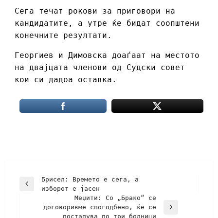
Сега течат рокови за приговори на
кандидатите, а утре ќе бидат соопштени
конечните резултати.
Георгиев и Димовска доаѓаат на местото
на двајцата членови од Судски совет
кои си дадоа оставка.
Брисел: Времето е сега, а
изборот е јасен
Меџити: Со „Брако“ се
договоривме спогодбено, ќе се
постапува по три болници