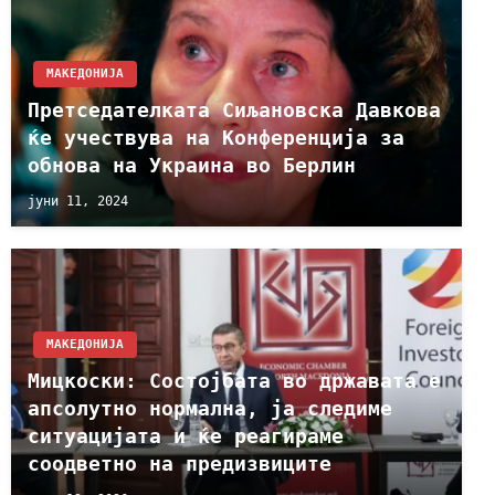
МАКЕДОНИЈА
Претседателката Сиљановска Давкова
ќе учествува на Конференција за
обнова на Украина во Берлин
јуни 11, 2024
МАКЕДОНИЈА
Мицкоски: Состојбата во државата е
апсолутно нормална, ја следиме
ситуацијата и ќе реагираме
соодветно на предизвиците