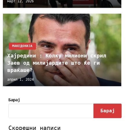
март 12, 2026
МАКЕДОНИЈА
Хајредини : Колку милиони скрил
Заев од милијардите што ќе ги
враќаше?
април 1, 2024
Барај
Барај
Скорешни написи