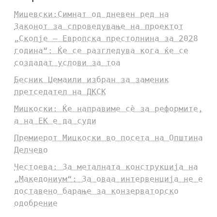
Мицевски:Симнат од дневен ред на
Законот за спроведување на проектот
„Скопје – Европска престолнина за 2028
година“: Ќе се разгледува кога ќе се
создадат услови за тоа
Бесник Џемаили избран за заменик
претседател на ДКСК
Мицкоски: Ќе направиме сè за реформите,
а на ЕК е да суди
Премиерот Мицкоски во посета на Општина
Делчево
Честоева: За металната конструкција на
„Македониум“: За оваа интервенција не е
доставено барање за конзерваторско
одобрение