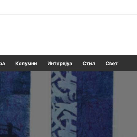
ра
Kолумни
Интервјуа
Стил
Свет