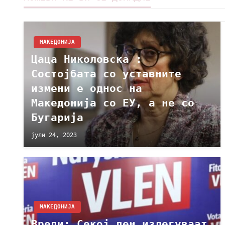
МАКЕДОНИЈА
Цаца Николовска :
Состојбата со уставните
измени е однос на
Македонија со ЕУ, а не со
Бугарија
јули 24, 2023
МАКЕДОНИЈА
Вреди: Секој ден излегуваaт