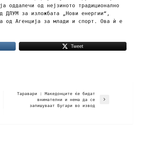
ја оддалечи од нејзиното традиционално
д ДЛУМ за изложбата „Нови енергии“,
а од Агенција за млади и спорт. Oва ѝ е
Tweet
Таравари : Македонците ќе бидат
внимателни и нема да се
запишуваат Бугари во извод