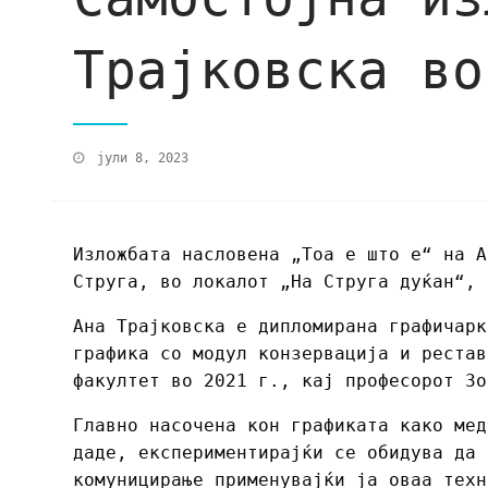
Трајковска во
јули 8, 2023
Изложбата насловена „Тоа е што е“ на А
Струга, во локалот „На Струга дуќан“, 
Aна Трајковска е дипломирана графичарк
графика со модул конзервација и рестав
факултет во 2021 г., кај професорот Зо
Главно насочена кон графиката како мед
даде, експериментирајќи се обидува да 
комуницирање применувајќи ја оваа техн