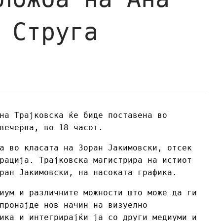
 Струга
на Трајковска ќе биде поставена во
вечерва, во 18 часот.
а во класата на Зоран Јакимовски, отсек
рација. Трајковска магистрира на истиот
ран Јакимовски, на насоката графика.
иум и различните можности што може да ги
пронајде нов начин на визуелно
ика и интегрирајќи ја со други медиуми и