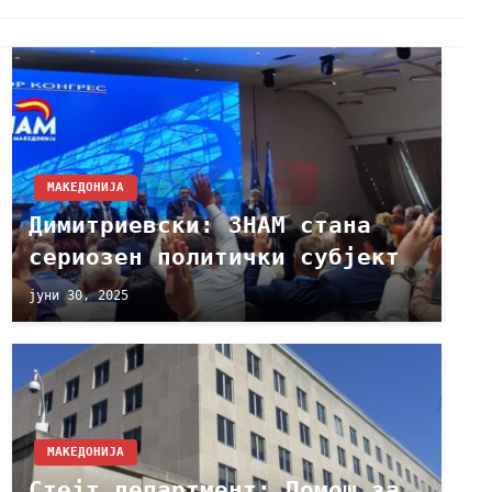
МАКЕДОНИЈА
Димитриевски: ЗНАМ стана
сериозен политички субјект
јуни 30, 2025
МАКЕДОНИЈА
Стејт департмент: Помош за