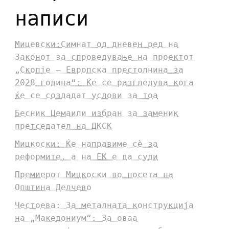
написи
Мицевски:Симнат од дневен ред на
Законот за спроведување на проектот
„Скопје – Европска престолнина за
2028 година“: Ќе се разгледува кога
ќе се создадат услови за тоа
Бесник Џемаили избран за заменик
претседател на ДКСК
Мицкоски: Ќе направиме сè за
реформите, а на ЕК е да суди
Премиерот Мицкоски во посета на
Општина Делчево
Честоева: За металната конструкција
на „Македониум“: За оваа