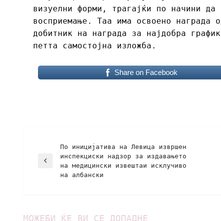
визуелни форми, трагајќи по начини да 
восприемање. Таа има освоено награда о
добитник на награда за најдобра график
петта самостојна изложба.
Share on Facebook
По иницијатива на Левица извршен
инспекциски надзор за издавањето
на медицински извештаи исклучиво
на албански
МОЖЕБИ ЌЕ ВИ СЕ ДОПАДНЕ