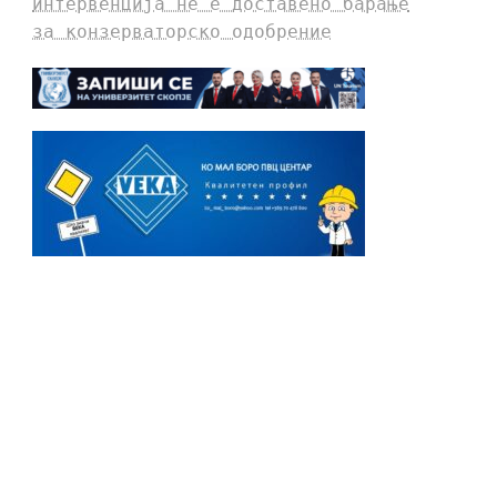
интервенција не е доставено барање
за конзерваторско одобрение