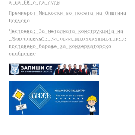
а на ЕК е да суди
Премиерот Мицкоски во посета на Општина
Делчево
Честоева: За металната конструкција на
„Македониум“: За оваа интервенција не е
доставено барање за конзерваторско
одобрение