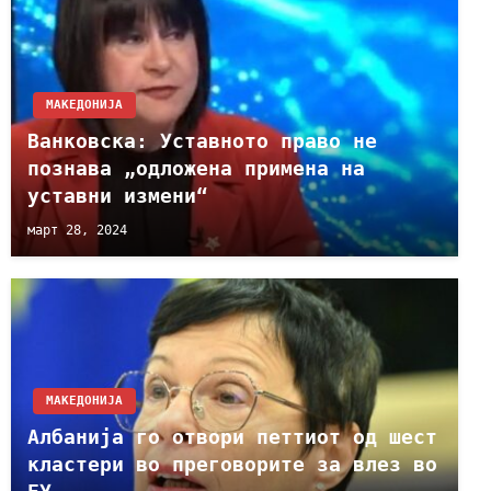
МАКЕДОНИЈА
Ванковска: Уставното право не
познава „одложена примена на
уставни измени“
март 28, 2024
МАКЕДОНИЈА
Албанија го отвори петтиот од шест
кластери во преговорите за влез во