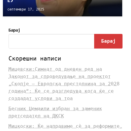
ЕУ
септември 17, 2025
Барај
Барај
Скорешни написи
Мицевски:Симнат од дневен ред на
Законот за спроведување на проектот
„Скопје – Европска престолнина за 2028
година“: Ќе се разгледува кога ќе се
создадат услови за тоа
Бесник Џемаили избран за заменик
претседател на ДКСК
Мицкоски: Ќе направиме сè за реформите,