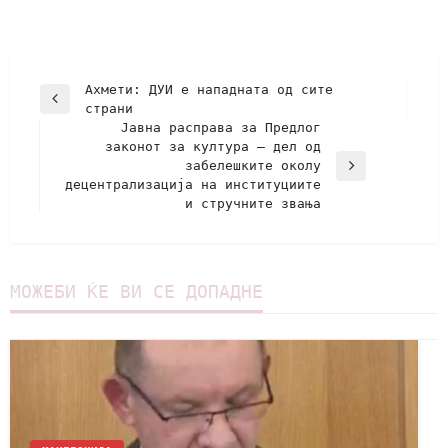
Ахмети: ДУИ е нападната од сите
страни
Јавна расправа за Предлог
законот за култура – дел од
забелешките околу
децентрализација на институциите
и стручните звања
МОЖЕБИ ЌЕ ВИ СЕ ДОПАДНЕ