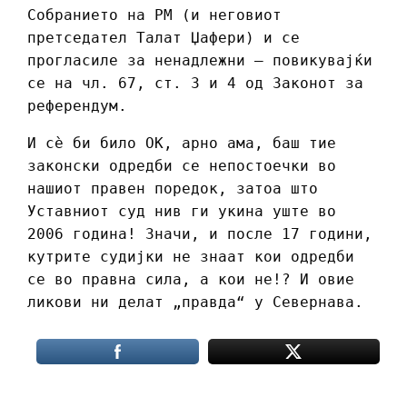
Собранието на РМ (и неговиот
претседател Талат Џафери) и се
прогласиле за ненадлежни – повикувајќи
се на чл. 67, ст. 3 и 4 од Законот за
референдум.
И сè би било ОК, арно ама, баш тие
законски одредби се непостоечки во
нашиот правен поредок, затоа што
Уставниот суд нив ги укина уште во
2006 година! Значи, и после 17 години,
кутрите судијки не знаат кои одредби
се во правна сила, а кои не!? И овие
ликови ни делат „правда“ у Севернава.