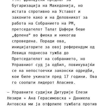
бугаризација на Македонија, но
истата спротивно на Уставот и
законите како и на Деловникот за
работа на Собранието на РМ,
претседателот Талат Џафери беше
„фрлена“ во фиока и никогаш
спроведена. Поради ова,
иницијаторите за овој референдум од
Левица поднесоа тужба до
Претседателот на собранието, но
Управниот суд ја одбил, повикувајќи
се на непостоечки законски одредби,
кои биле укинати пред 17 години. Ова
го соопшти лидерот Апасиев.
– Управните судијки Дитурије Елези
Незири + Ана Герасимовска + Даниела
Антовска ми ја отфрлиле тужбата против