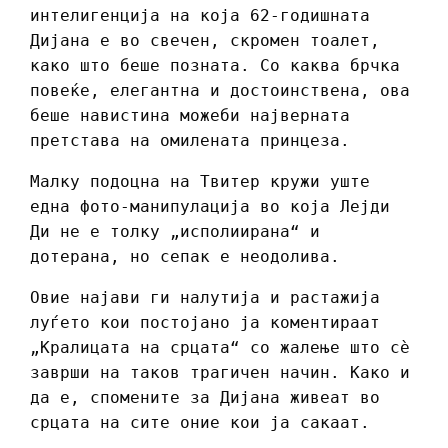
интелигенција на која 62-годишната
Дијана е во свечен, скромен тоалет,
како што беше позната. Со каква брчка
повеќе, елегантна и достоинствена, ова
беше навистина можеби најверната
претстава на омилената принцеза.
Малку подоцна на Твитер кружи уште
една фото-манипулација во која Лејди
Ди не е толку „исполиирана“ и
дотерана, но сепак е неодолива.
Овие најави ги налутија и растажија
луѓето кои постојано ја коментираат
„Кралицата на срцата“ со жалење што сè
заврши на таков трагичен начин. Како и
да е, спомените за Дијана живеат во
срцата на сите оние кои ја сакаат.