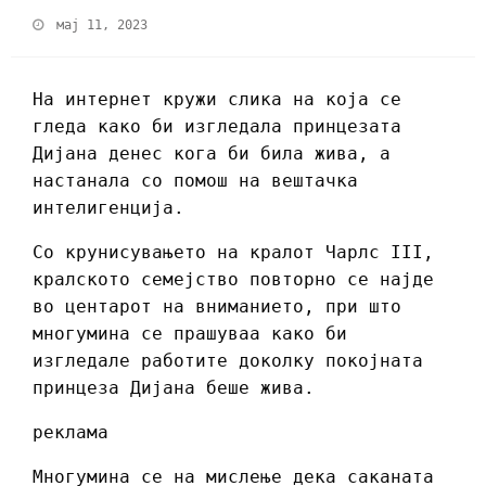
мај 11, 2023
На интернет кружи слика на која се
гледа како би изгледала принцезата
Дијана денес кога би била жива, а
настанала со помош на вештачка
интелигенција.
Со крунисувањето на кралот Чарлс III,
кралското семејство повторно се најде
во центарот на вниманието, при што
многумина се прашуваа како би
изгледале работите доколку покојната
принцеза Дијана беше жива.
реклама
Многумина се на мислење дека саканата