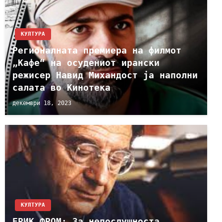
КУЛТУРА
Регионалната премиера на филмот
„Кафе“ на осудениот ирански
режисер Навид Михандост ја наполни
салата во Кинотека
декември 18, 2023
КУЛТУРА
ЕРИК ФРОМ: За непослушноста