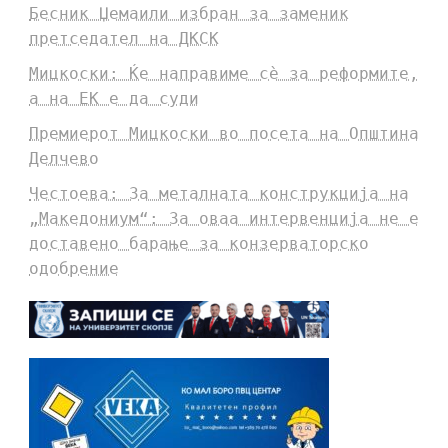
Бесник Џемаили избран за заменик
претседател на ДКСК
Мицкоски: Ќе направиме сè за реформите,
а на ЕК е да суди
Премиерот Мицкоски во посета на Општина
Делчево
Честоева: За металната конструкција на
„Македониум“: За оваа интервенција не е
доставено барање за конзерваторско
одобрение