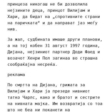
принцеза никогаш не би дозволила
нејзините деца, принцот Вилијам и
Хари, да бидат на „спротивните страни
на паричката“ и да направат јаз меѓу
нив.
За жал, судбината имаше други планови,
а на тој кобен 31 август 1997 година,
Дијана, нејзиниот партнер Доди Фаед и
возачот Хенри Пол загинаа во страшна
сообраќајна несреќа.
реклама
По смртта на Дијана, грижата за
Вилијам и Хари ја презеде нивниот
татко Чарлс, како и братот и сестрите
на нивната мајка. Им возвратија со тоа
што не беа ни поканети на