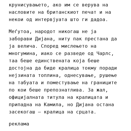
крунисувањето, ако им се верува на
насловите на британскиот печат и на
некои од интервјуата што ги дадоа.
Меѓутоа, народот никогаш не ја
заборави Дијана, ниту пак престана да
ја велича. Според мислењето на
многумина, иако се разведе од Чарлс,
таа беше единствената која беше
достојна да биде кралица токму поради
нејзината топлина, однесување, рушење
на табуата и поместување на границите
по кои беше препознатлива. За жал,
официјалната титула на кралицата и
припадна на Камила, но Дијана остана
засекогаш – кралица на срцата.
реклама