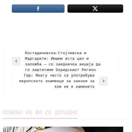
Костадиновска-Стојчевска и
Маргарити: Имаме иста цел и
заложба – со заедничка акција да
го заштитиме Охридскиот Регион
Гир: Многу често се употребува
европското знаменце за закони за
кои не е наменето
МОЖЕБИ ЌЕ ВИ СЕ ДОПАДНЕ