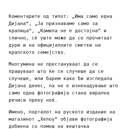
Коментарите од типот: „Има само една
Дијана“, „Ја признаваме само за
кралица“, „Камила не е достојна“ и
слично, сè уште може да се прочитаат
дури и на официјалните сметки на
кралското семејство.
Многумина не престануваат да се
прашуваат што ќе се случеше да се
случеше, или барем како би изгледала
Дијана денес, па не е изненадување што
само една фотографија стана вирална
речиси преку ноќ.
Имено, порталот на руското издание на
магазинот „Хелоу“ објави фотографија
добиена со помош на вештачка