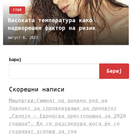
СТИЛ
Високата температура како
надворешен фактор на ризик
август 6, 2023
Барај
Барај
Скорешни написи
Мицевски:Симнат од дневен ред на
Законот за спроведување на проектот
„Скопје – Европска престолнина за 2028
година“: Ќе се разгледува кога ќе се
создадат услови за тоа