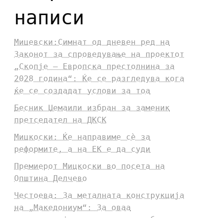
написи
Мицевски:Симнат од дневен ред на
Законот за спроведување на проектот
„Скопје – Европска престолнина за
2028 година“: Ќе се разгледува кога
ќе се создадат услови за тоа
Бесник Џемаили избран за заменик
претседател на ДКСК
Мицкоски: Ќе направиме сè за
реформите, а на ЕК е да суди
Премиерот Мицкоски во посета на
Општина Делчево
Честоева: За металната конструкција
на „Македониум“: За оваа