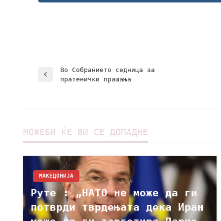
Во Собранието седница за
пратенички прашања
МОЖЕБИ ЌЕ ВИ СЕ ДОПАДНЕ
МАКЕДОНИЈА
Руте : „НАТО не може да ги
потврди тврдењата дека Иран