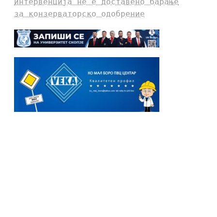
интервенција не е доставено барање
за конзерваторско одобрение