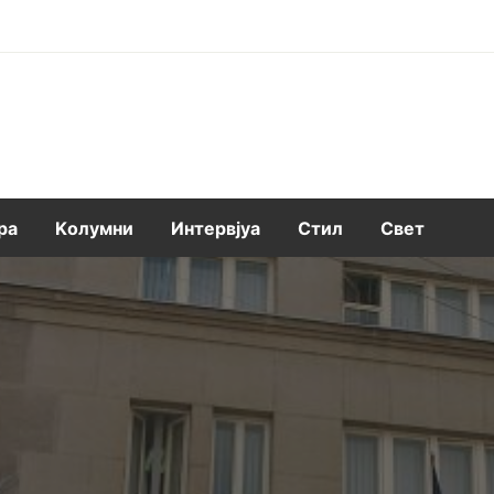
ра
Kолумни
Интервјуа
Стил
Свет