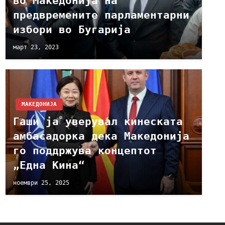
во Македонија на
предвремените парламентарни
избори во Бугарија
март 23, 2023
МАКЕДОНИЈА
Гаши ја уверувал кинеската
амбасадорка дека Македонија
го поддржува концептот
„Една Кина“
ноември 25, 2025