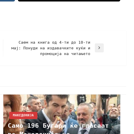
Саем на книга од 4-ти до 10-ти
мај: Понуди на издавачките куќи и
промоција на читањето
МАКЕДОНИЈА
Само 196 Бугари ќе гласаат