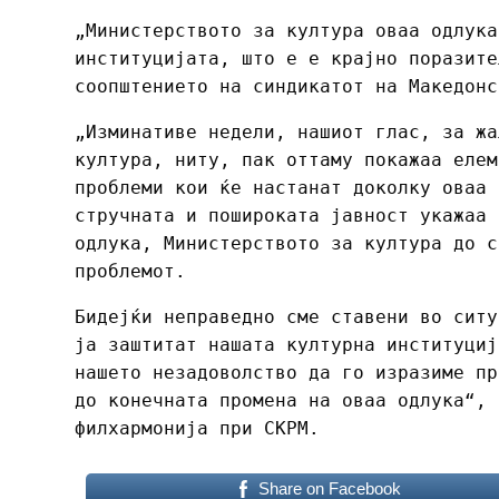
„Министерството за култура оваа одлука
институцијата, што е е крајно поразите
соопштението на синдикатот на Македонс
„Изминативе недели, нашиот глас, за жа
култура, ниту, пак оттаму покажаа елем
проблеми кои ќе настанат доколку оваа 
стручната и пошироката јавност укажаа 
одлука, Министерството за култура до с
проблемот.
Бидејќи неправедно сме ставени во ситу
ја заштитат нашата културна институциј
нашето незадоволство да го изразиме пр
дo конечната промена на оваа одлука“, 
филхармонија при СКРМ.
Share on Facebook