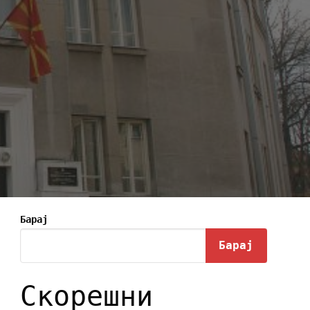
Барај
Барај
Скорешни