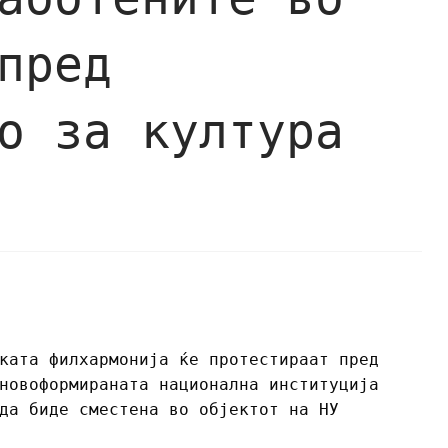
пред
о за култура
ката филхармонија ќе протестираат пред
новоформираната национална институција
да биде сместена во објектот на НУ