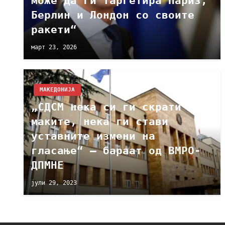
може да ги таргетира Париз,
Берлин и Лондон со своите
ракети“
март 23, 2026
МАКЕДОНИЈА
„СДСМ нека си ги скрати
маките, нека ги стави
уставните измени на
гласање“ – бараат од ВМРО-
ДПМНЕ
јули 29, 2023