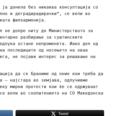
 ја донела без никаква консултација со
лно и деградирадирачки“, се вели во
ката филхармонија.
л не допре ниту до Министерството за
ентарно разбирање за суштинските
одлука остане непроменета. Иако дел од
на последиците од носењето на оваа
ега, не појави интерес за решавање на
ација да се браниме од оние кои треба да
а – најстара во земјава, одлучивме
еку мирни протести кои ќе се одржуваат
се вели во соопштението на СО Македонска
Tweet