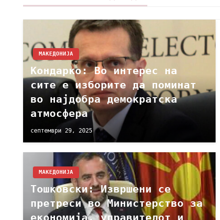
МАКЕДОНИЈА
Кондарко: Во интерес на
сите е изборите да поминат
во најдобра демократска
атмосфера
септември 29, 2025
МАКЕДОНИЈА
Тошковски: Извршени се
претреси во Министерство за
економија, управителот и