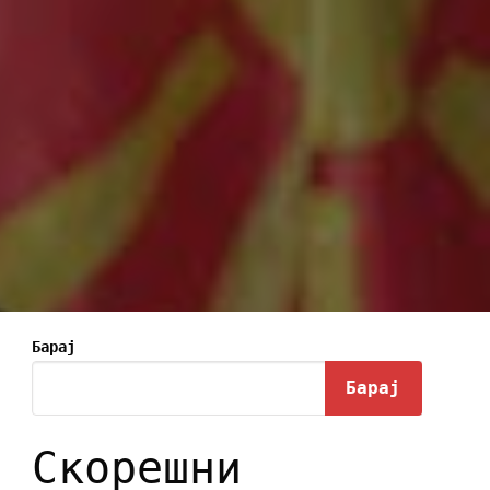
Барај
Барај
Скорешни