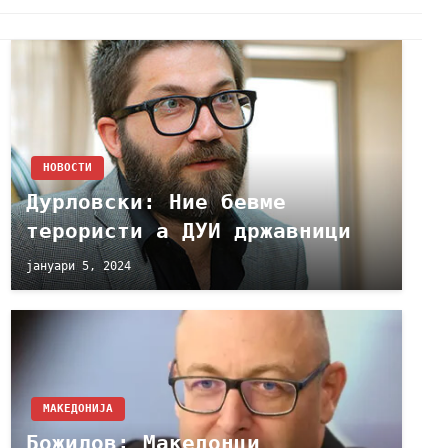
НОВОСТИ
Дурловски: Ние бевме
терористи а ДУИ државници
јануари 5, 2024
МАКЕДОНИЈА
Божилов: Македонци