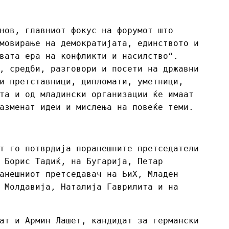
нов, главниот фокус на форумот што
мовирање на демократијата, единството и
вата ера на конфликти и насилство“.
, средби, разговори и посети на државни
и претставници, дипломати, уметници,
та и од младински организации ќе имаат
азменат идеи и мислења на повеќе теми.
т го потврдија поранешните претседатели
 Борис Тадиќ, на Бугарија, Петар
анешниот претседавач на БиХ, Младен
 Молдавија, Наталија Гаврилита и на
ат и Армин Лашет, кандидат за германски