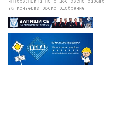
интервенција не е доставено барање
за конзерваторско одобрение