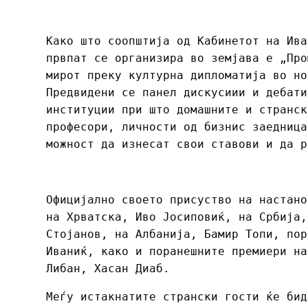
Како што соопштија од Кабинетот на Ива
првпат се организира во земјава е „Про
мирот преку културна дипломатија во но
Предвидени се панел дискусиии и дебати
институции при што домашните и странск
професори, личности од бизнис заедница
можност да изнесат свои ставови и да р
Официјално своето присуство на настано
на Хрватска, Иво Јосиповиќ, на Србија,
Стојанов, на Албанија, Бамир Топи, пор
Иваниќ, како и поранешните премиери на
Либан, Хасан Диаб.
Меѓу истакнатите странски гости ќе бид