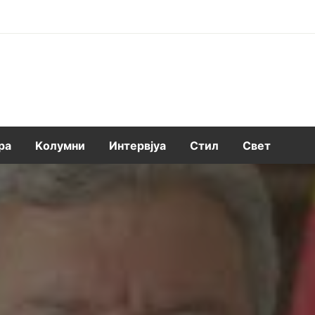
ра
Kолумни
Интервјуа
Стил
Свет