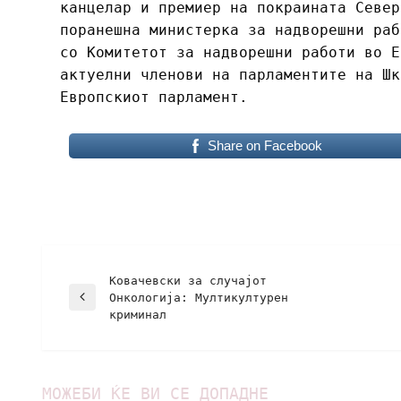
канцелар и премиер на покраината Север
поранешна министерка за надворешни раб
со Комитетот за надворешни работи во Е
актуелни членови на парламентите на Шк
Европскиот парламент.
Share on Facebook
Ковачевски за случајот
Онкологија: Мултикултурен
криминал
МОЖЕБИ ЌЕ ВИ СЕ ДОПАДНЕ