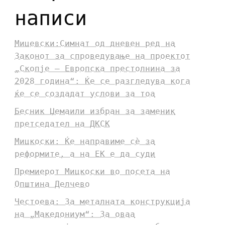
написи
Мицевски:Симнат од дневен ред на
Законот за спроведување на проектот
„Скопје – Европска престолнина за
2028 година“: Ќе се разгледува кога
ќе се создадат услови за тоа
Бесник Џемаили избран за заменик
претседател на ДКСК
Мицкоски: Ќе направиме сè за
реформите, а на ЕК е да суди
Премиерот Мицкоски во посета на
Општина Делчево
Честоева: За металната конструкција
на „Македониум“: За оваа