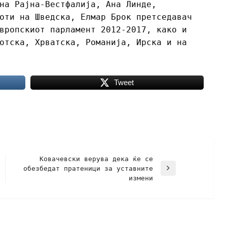
на Рајна-Вестфалија, Ана Линде,
оти на Шведска, Елмар Брок претседавач
вропскиот парламент 2012-2017, како и
отска, Хрватска, Романија, Ирска и на
Tweet
Ковачевски верува дека ќе се
обезбедат пратеници за уставните
измени