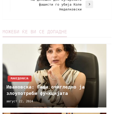
фашисти го убиja Коле
Неделковски
МОЖЕБИ ЌЕ ВИ СЕ ДОПАДНЕ
МАКЕДОНИЈА
Ивановска: Гаши очигледно ја
злоупотреби функцијата
август 22, 2024