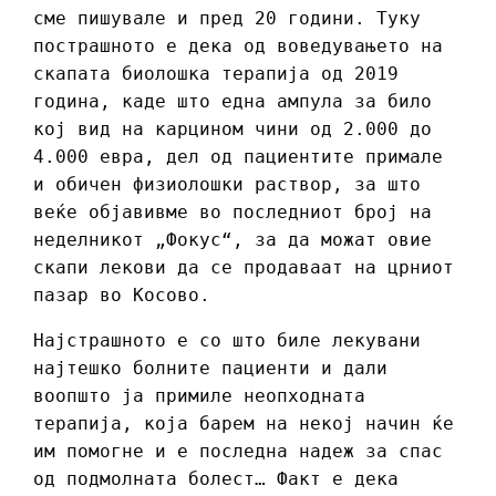
сме пишувале и пред 20 години. Туку
пострашното е дека од воведувањето на
скапата биолошка терапија од 2019
година, каде што една ампула за било
кој вид на карцином чини од 2.000 до
4.000 евра, дел од пациентите примале
и обичен физиолошки раствор, за што
веќе објавивме во последниот број на
неделникот „Фокус“, за да можат овие
скапи лекови да се продаваат на црниот
пазар во Косово.
Најстрашното е со што биле лекувани
најтешко болните пациенти и дали
воопшто ја примиле неопходната
терапија, која барем на некој начин ќе
им помогне и е последна надеж за спас
од подмолната болест… Факт е дека