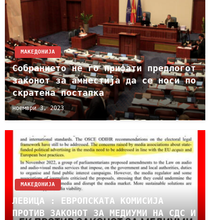
МАКЕДОНИЈА
Собранието не го прифати предлогот
законот за амнестија да се носи по
скратена постапка
ноември 3, 2023
МАКЕДОНИЈА
ЛЕВИЦА : ЕВРОПСКАТА КОМИСИЈА
ПРОТИВ ЗАКОНОТ ЗА МЕДИУМИ НА СДС И