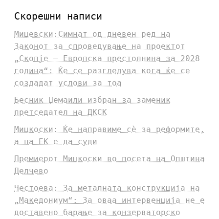
Скорешни написи
Мицевски:Симнат од дневен ред на
Законот за спроведување на проектот
„Скопје – Европска престолнина за 2028
година“: Ќе се разгледува кога ќе се
создадат услови за тоа
Бесник Џемаили избран за заменик
претседател на ДКСК
Мицкоски: Ќе направиме сè за реформите,
а на ЕК е да суди
Премиерот Мицкоски во посета на Општина
Делчево
Честоева: За металната конструкција на
„Македониум“: За оваа интервенција не е
доставено барање за конзерваторско