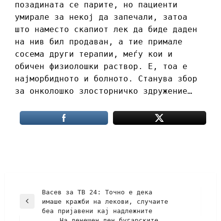
позадината се парите, но пациенти
умирале за некој да запечали, затоа
што наместо скапиот лек да биде даден
на нив бил продаван, а тие примале
сосема други терапии, меѓу кои и
обичен физиолошки раствор. Е, тоа е
најморбидното и болното. Станува збор
за онколошко злосторничко здружение…
Васев за ТВ 24: Точно е дека
имаше кражби на лекови, случаите
беа пријавени кај надлежните
На денешен ден бугарските