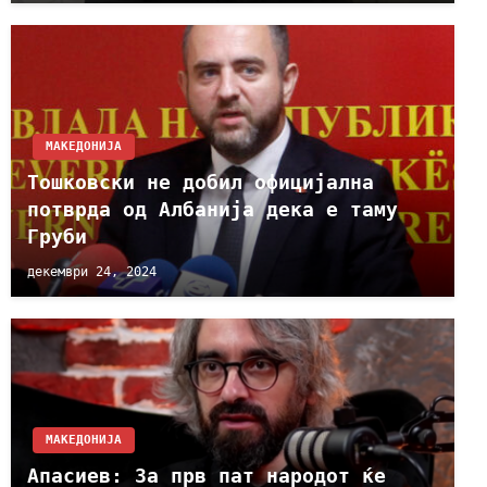
МАКЕДОНИЈА
Тошковски не добил официјална
потврда од Албанија дека е таму
Груби
декември 24, 2024
МАКЕДОНИЈА
Апасиев: За прв пат народот ќе