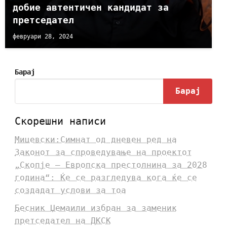
добие автентичен кандидат за
претседател
февруари 28, 2024
Барај
Барај
Скорешни написи
Мицевски:Симнат од дневен ред на
Законот за спроведување на проектот
„Скопје – Европска престолнина за 2028
година“: Ќе се разгледува кога ќе се
создадат услови за тоа
Бесник Џемаили избран за заменик
претседател на ДКСК