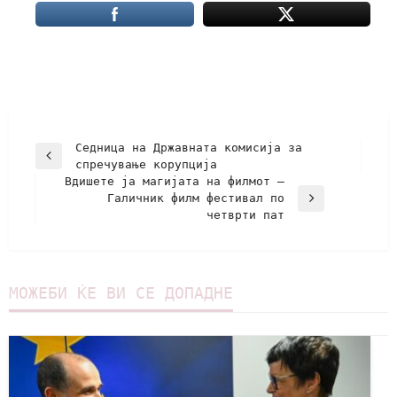
Седница на Државната комисија за
спречување корупција
Вдишете ја магијата на филмот –
Галичник филм фестивал по
четврти пат
МОЖЕБИ ЌЕ ВИ СЕ ДОПАДНЕ