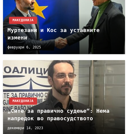
МАКЕДОНИЈА
Муртезани и Кос за уставните
измени
февруари 6, 2025
МАКЕДОНИЈА
„Сите за правично судење“: Нема
напредок во правосудството
декември 14, 2023