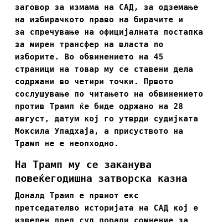
заговор за измама на САД, за одземање
на избирачкото право на бирачите и
за спречување на официјалната постапка
за мирен трансфер на власта по
изборите. Во обвинението на 45
страници на товар му се ставени дела
содржани во четири точки. Првото
сослушување по читањето на обвинението
против Трамп ќе биде одржано на 28
август, датум кој го утврди судијката
Моксила Упадхаја, а присуството на
Трамп не е неопходно.
На Трамп му се заканува
повеќегодишна затворска казна
Доналд Трамп е првиот екс
претседателво историјата на САД кој е
изведен пред суд поради сомнение за