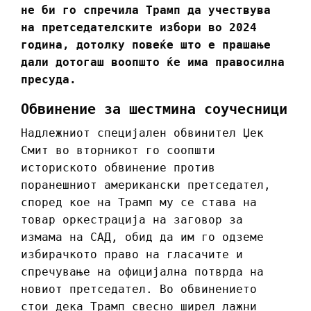
не би го спречила Трамп да учествува
на претседателските избори во 2024
година, дотолку повеќе што е прашање
дали дотогаш воопшто ќе има правосилна
пресуда.
Обвинение за шестмина соучесници
Надлежниот специјален обвинител Џек
Смит во вторникот го соопшти
историското обвинение против
поранешниот американски претседател,
според кое на Трамп му се става на
товар оркестрација на заговор за
измама на САД, обид да им го одземе
избирачкото право на гласачите и
спречување на официјална потврда на
новиот претседател. Во обвинението
стои дека Трамп свесно ширел лажни