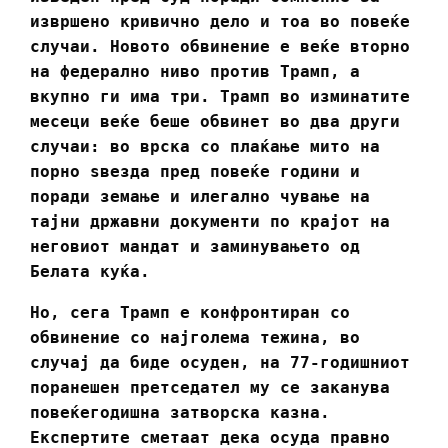
извршено кривично дело и тоа во повеќе
случаи. Новото обвинение е веќе вторно
на федерално ниво против Трамп, а
вкупно ги има три. Трамп во изминатите
месеци веќе беше обвинет во два други
случаи: во врска со плаќање мито на
порно ѕвезда пред повеќе години и
поради земање и илегално чување на
тајни државни документи по крајот на
неговиот мандат и заминувањето од
Белата куќа.
Но, сега Трамп е конфронтиран со
обвинение со најголема тежина, во
случај да биде осуден, на 77-годишниот
поранешен претседател му се заканува
повеќегодишна затворска казна.
Експертите сметаат дека осуда правно