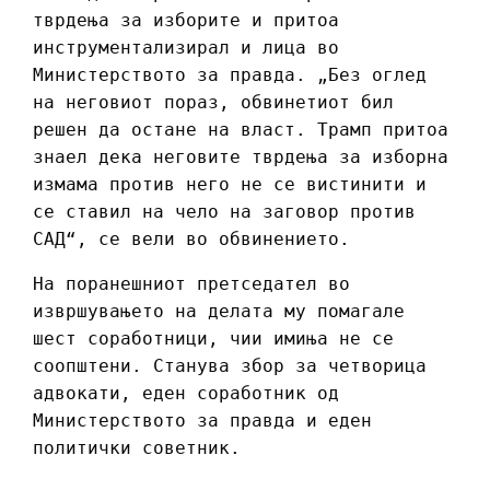
тврдења за изборите и притоа
инструментализирал и лица во
Министерството за правда. „Без оглед
на неговиот пораз, обвинетиот бил
решен да остане на власт. Трамп притоа
знаел дека неговите тврдења за изборна
измама против него не се вистинити и
се ставил на чело на заговор против
САД“, се вели во обвинението.
На поранешниот претседател во
извршувањето на делата му помагале
шест соработници, чии имиња не се
соопштени. Станува збор за четворица
адвокати, еден соработник од
Министерството за правда и еден
политички советник.