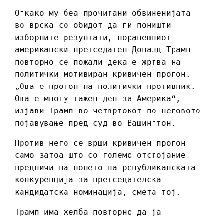
Откако му беа прочитани обвиненијата
во врска со обидот да ги поништи
изборните резултати, поранешниот
американски претседател Доналд Трамп
повторно се пожали дека е жртва на
политички мотивиран кривичен прогон.
„Ова е прогон на политички противник.
Ова е многу тажен ден за Америка“,
изјави Трамп во четвртокот по неговото
појавување пред суд во Вашингтон.
Против него се врши кривичен прогон
само затоа што со големо отстојание
предничи на полето на републиканската
конкуренција за претседателска
кандидатска номинација, смета тој.
Трамп има желба повторно да ја