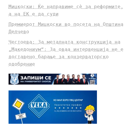
Мицкоски: Ќе направиме сè за реформите,
а на ЕК е да суди
Премиерот Мицкоски во посета на Општина
Делчево
Честоева: За металната конструкција на
„Македониум“: За оваа интервенција не е
доставено барање за конзерваторско
одобрение