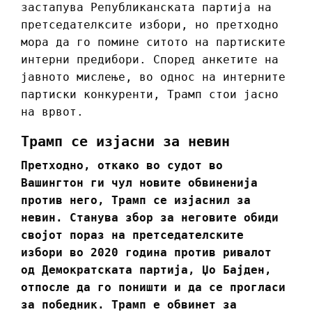
застапува Републиканската партија на
претседателксите избори, но претходно
мора да го помине ситото на партиските
интерни предибори. Според анкетите на
јавното мислење, во однос на интерните
партиски конкуренти, Трамп стои јасно
на врвот.
Трамп се изјасни за невин
Претходно, откако во судот во
Вашингтон ги чул новите обвиненија
против него, Трамп се изјаснил за
невин. Станува збор за неговите обиди
својот пораз на претседателските
избори во 2020 година против ривалот
од Демократската партија, Џо Бајден,
отпосле да го поништи и да се прогласи
за победник. Трамп е обвинет за