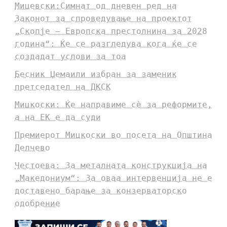
Мицевски:Симнат од дневен ред на
Законот за спроведување на проектот
„Скопје – Европска престолнина за 2028
година“: Ќе се разгледува кога ќе се
создадат услови за тоа
Бесник Џемаили избран за заменик
претседател на ДКСК
Мицкоски: Ќе направиме сè за реформите,
а на ЕК е да суди
Премиерот Мицкоски во посета на Општина
Делчево
Честоева: За металната конструкција на
„Македониум“: За оваа интервенција не е
доставено барање за конзерваторско
одобрение