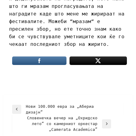
што ги мразам прогласувањата на
наградите каде што мене ме жирираат на
фестивалите. Можеби “мразам“ е
пресилен збор, но ете точно знам како
би се чувствувале уметниците кои ќе го
чекаат последниот збор на жирито.
Нови 100.000 евра за „Абериа
дизајн“
Словенечка вечер на „Охридско
лето“ со камерниот оркестар
„Camerata Academica”