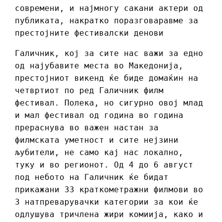
современи, и најмногу сакани актери од
публиката, накратко поразговаравме за
престојните фестивалски денови
Галичник, кој за сите нас важи за едно
од најубавите места во Македонија,
престојниот викенд ќе биде домаќин на
четвртиот по ред Галичник филм
фестивал. Полека, но сигурно овој млад
и мал фестивал од година во година
прераснува во важен настан за
филмската уметност и сите нејзини
љубители, не само кај нас локално,
туку и во регионот. Од 4 до 6 август
под небото на Галичник ќе бидат
прикажани 33 краткометражни филмови во
3 натпреварувачки категории за кои ќе
одлушува тричлена жири комиија, како и