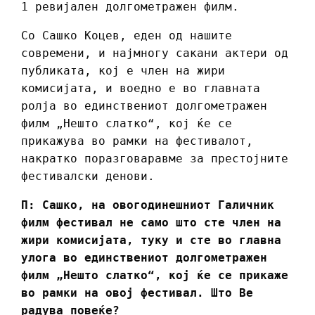
1 ревијален долгометражен филм.
Со Сашко Коцев, еден од нашите
современи, и најмногу сакани актери од
публиката, кој е член на жири
комисијата, и воедно е во главната
ролја во единствениот долгометражен
филм „Нешто слатко“, кој ќе се
прикажува во рамки на фестивалот,
накратко поразговаравме за престојните
фестивалски денови.
П: Сашко, на овогодинешниот Галичник
филм фестивал не само што сте член на
жири комисијата, туку и сте во главна
улога во единствениот долгометражен
филм „Нешто слатко“, кој ќе се прикаже
во рамки на овој фестивал. Што Ве
радува повеќе?