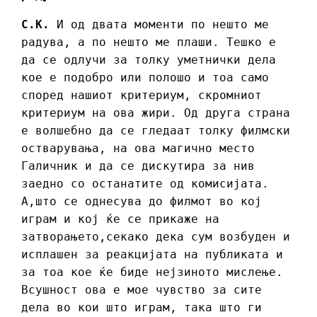
С.К.
И од двата моменти по нешто ме
радува, а по нешто ме плаши. Тешко е
да се одлучи за толку уметнички дела
кое е подобро или полошо и тоа само
според нашиот критериум, скромниот
критериум на ова жири. Од друга страна
е волшебно да се гледаат толку филмски
остварувања, на ова магично место
Галичник и да се дискутира за нив
заедно со останатите од комисијата.
А,што се однесува до филмот во кој
играм и кој ќе се прикаже на
затворањето,секако дека сум возбуден и
исплашен за реакцијата на публиката и
за тоа кое ќе биде нејзиното мислење.
Всушност ова е мое чувство за сите
дела во кои што играм, така што ги