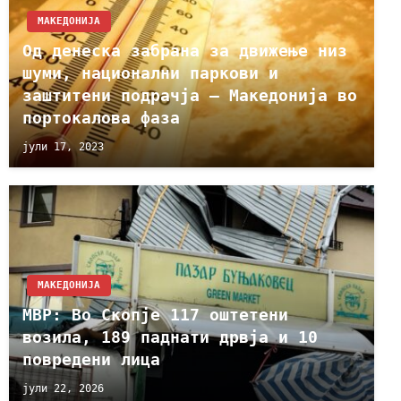
МАКЕДОНИЈА
Од денеска забрана за движење низ
шуми, национални паркови и
заштитени подрачја – Македонија во
портокалова фаза
јули 17, 2023
МАКЕДОНИЈА
МВР: Во Скопје 117 оштетени
возила, 189 паднати дрвја и 10
повредени лица
јули 22, 2026