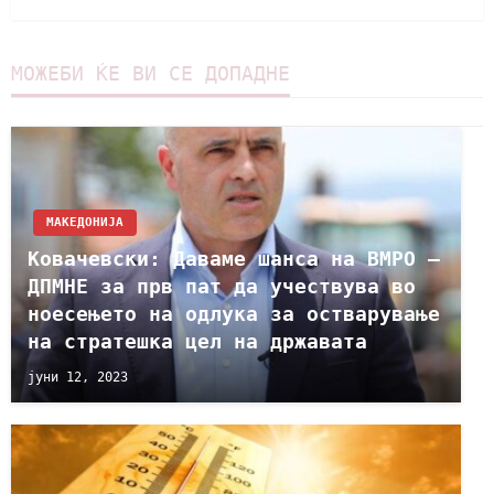
МОЖЕБИ ЌЕ ВИ СЕ ДОПАДНЕ
МАКЕДОНИЈА
Ковачевски: Даваме шанса на ВМРО –
ДПМНЕ за прв пат да учествува во
ноесењето на одлука за остварување
на стратешка цел на државата
јуни 12, 2023