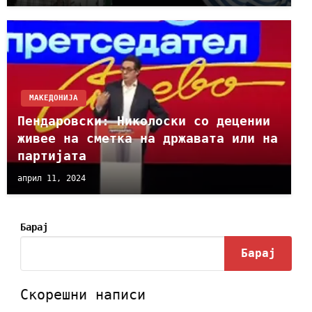
МАКЕДОНИЈА
Пендаровски: Николоски со децении
живее на сметка на државата или на
партијата
април 11, 2024
Барај
Барај
Скорешни написи