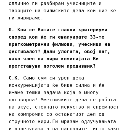
одлично ги разбирам учесниците и
творците на филмските дела кои ние ке
ги жирираме.
П. Кои се Вашите главни критериуми
според кои ќе ги евалуирате 33-те
краткометражни филмови, учесници на
фестивалот? Дали улогата, овој пат,
како член на жири комисијата Ви
претставува поголем предизвик?
С.К.
Само сум сигурен дека
конкуренцијата ќе биде силна и ќе
имаме тешка задача која е многу
одговорна! Уметничките дела се работа
на вкус, стекнато искуство и спремност
на компромис со останатиот дел од
стручното жири.Ги мразам одлучувањата
и доделувањата на наградите, исто како