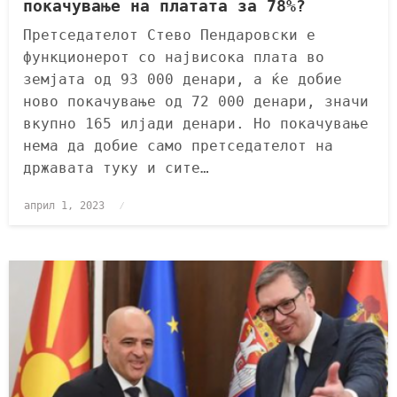
покачување на платата за 78%?
Претседателот Стево Пендаровски е
функционерот со највисока плата во
земјата од 93 000 денари, а ќе добие
ново покачување од 72 000 денари, значи
вкупно 165 илјади денари. Но покачување
нема да добие само претседателот на
државата туку и сите…
април 1, 2023