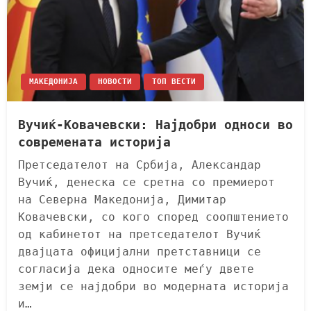
МАКЕДОНИЈА
НОВОСТИ
ТОП ВЕСТИ
Вучиќ-Ковачевски: Најдобри односи во
современата историја
Претседателот на Србија, Александар
Вучиќ, денеска се сретна со премиерот
на Северна Македонија, Димитар
Ковачевски, со кого според соопштението
од кабинетот на претседателот Вучиќ
двајцата официјални претставници се
согласија дека односите меѓу двете
земји се најдобри во модерната историја
и…