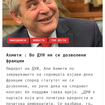
МАКЕДОНИЈА
НОВОСТИ
ТОП ВЕСТИ
Ахмети : Во ДУИ не се дозволени
фракции
Лидерот на ДУИ, Али Ахмети по
завршувањето на седницата изјави дека
фракции според статутот не се
дозволени, но рече дека на следниот
конгрес ќе поддржи таква идеја. „ДУИ е
партија која што почитува вредности и
почитува демократија. Се разбира, го…