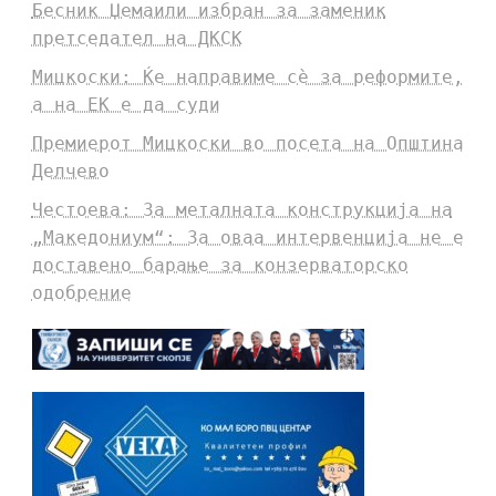
Бесник Џемаили избран за заменик
претседател на ДКСК
Мицкоски: Ќе направиме сè за реформите,
а на ЕК е да суди
Премиерот Мицкоски во посета на Општина
Делчево
Честоева: За металната конструкција на
„Македониум“: За оваа интервенција не е
доставено барање за конзерваторско
одобрение