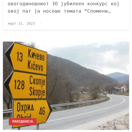
овогодинешниот 3О јубилеен конкурс кој
овој пат ја носеше темата “Спомени…
март 31, 2023
МАКЕДОНИЈА