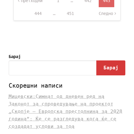
Претходни
1
…
442
443
444
…
451
Следно
Барај
Барај
Скорешни написи
Мицевски:Симнат од дневен ред на
Законот за спроведување на проектот
„Скопје – Европска престолнина за 2028
година“: Ќе се разгледува кога ќе се
создадат услови за тоа