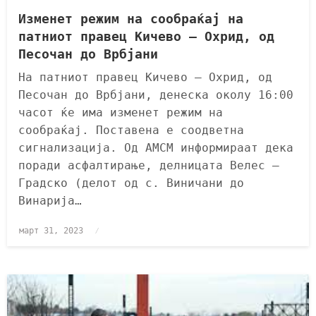
Изменет режим на сообраќај на
патниот правец Кичево – Охрид, од
Песочан до Врбјани
На патниот правец Кичево – Охрид, од
Песочан до Врбјани, денеска околу 16:00
часот ќе има изменет режим на
сообраќај. Поставена е соодветна
сигнализација. Од АМСМ информираат дека
поради асфалтирање, делницата Велес –
Градско (делот од с. Виничани до
Винарија…
март 31, 2023