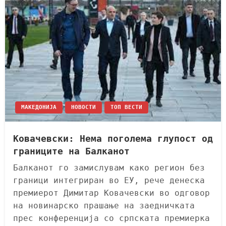
МАКЕДОНИЈА
НОВОСТИ
ТОП ВЕСТИ
Ковачевски: Нема поголема глупост од
границите на Балканот
Балканот го замислувам како регион без
граници интегриран во ЕУ, рече денеска
премиерот Димитар Ковачевски во одговор
на новинарско прашање на заедничката
прес конференција со српската премиерка