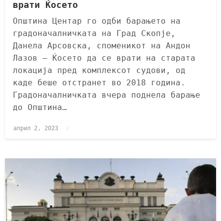
врати Ќосето
Општина Центар го одби барањето на
градоначалничката на Град Скопје,
Данела Арсовска, споменикот на Андон
Лазов – Ќосето да се врати на старата
локација пред комплексот судови, од
каде беше отстранет во 2018 година.
Градоначалничката вчера поднела барање
до Општина…
април 2, 2023