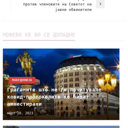
против членовите на Советот на
јавни обвинители
МОЖЕБИ ЌЕ ВИ СЕ ДОПАДНЕ
МАКЕДОНИЈА
Граѓаните што не ги почитувале
ковид-протоколите ќе бидат
амнестирани
март 20, 2023