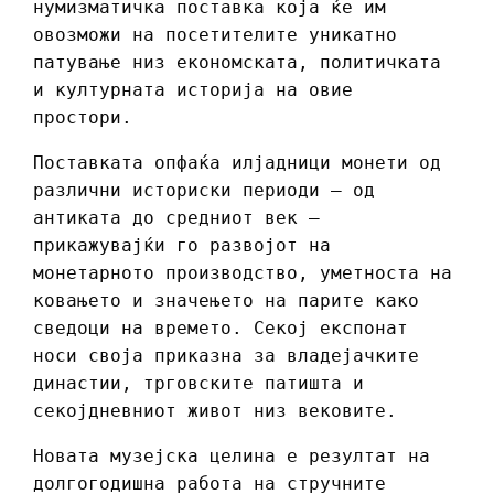
нумизматичка поставка која ќе им
овозможи на посетителите уникатно
патување низ економската, политичката
и културната историја на овие
простори.
Поставката опфаќа илјадници монети од
различни историски периоди – од
антиката до средниот век –
прикажувајќи го развојот на
монетарното производство, уметноста на
ковањето и значењето на парите како
сведоци на времето. Секој експонат
носи своја приказна за владејачките
династии, трговските патишта и
секојдневниот живот низ вековите.
Новата музејска целина е резултат на
долгогодишна работа на стручните