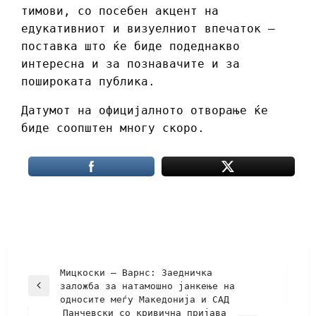
тимови, со посебен акцент на
едукативниот и визуелниот впечаток –
поставка што ќе биде подеднакво
интересна и за познавачите и за
пошироката публика.
Датумот на официјалното отворање ќе
биде соопштен многу скоро.
Мицкоски – Варнс: Заедничка
заложба за натамошно јанкење на
односите меѓу Македонија и САД
Панчевски сo кривична пријава