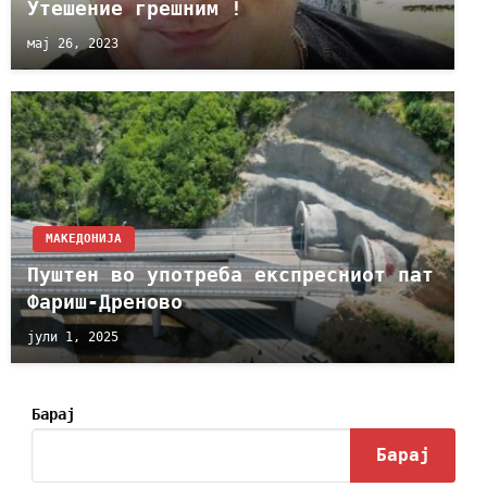
Утешение грешним !
мај 26, 2023
МАКЕДОНИЈА
Пуштен во употреба експресниот пат
Фариш-Дреново
јули 1, 2025
Барај
Барај