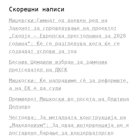
Скорешни написи
Мицевски:Симнат од дневен ред на
Законот за спроведување на проектот
„Скопје – Европска престолнина за 2028
година“: Ќе се разгледува кога ќе се
создадат услови за тоа
Бесник Џемаили избран за заменик
претседател на ДКСК
Мицкоски: Ќе направиме сè за реформите,
а на ЕК е да суди
Премиерот Мицкоски во посета на Општина
Делчево
Честоева: За металната конструкција на
„Македониум“: За оваа интервенција не е
доставено барање за конзерваторско