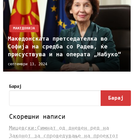
МАКЕДОНИЈА
Maкедонската претседателка во
Софија на средба со Радев, ќе
присуствува и на операта „Набуко“
септември 13, 2024
Барај
Барај
Скорешни написи
Мицевски:Симнат од дневен ред на
Законот за спроведување на проектот