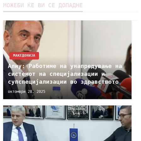
МОЖЕБИ ЌЕ ВИ СЕ ДОПАДНЕ
МАКЕДОНИЈА
Алиу: Работиме на унапредување на
системот на специјализации и
супспецијализации во здравството
октомври 28, 2025