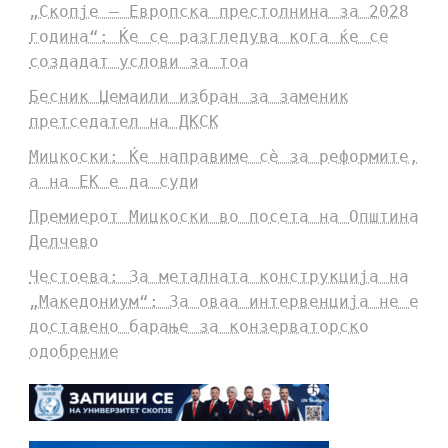
„Скопје – Европска престолнина за 2028
година“: Ќе се разгледува кога ќе се
создадат услови за тоа
Бесник Џемаили избран за заменик
претседател на ДКСК
Мицкоски: Ќе направиме сè за реформите,
а на ЕК е да суди
Премиерот Мицкоски во посета на Општина
Делчево
Честоева: За металната конструкција на
„Македониум“: За оваа интервенција не е
доставено барање за конзерваторско
одобрение