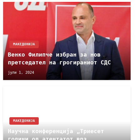
МАКЕДОНИЈА
Венко Филипче избран за нов
претседател на грогираниот СДС
јули 1, 2024
МАКЕДОНИЈА
Научна конференција „Триесет
години од атентатот врз