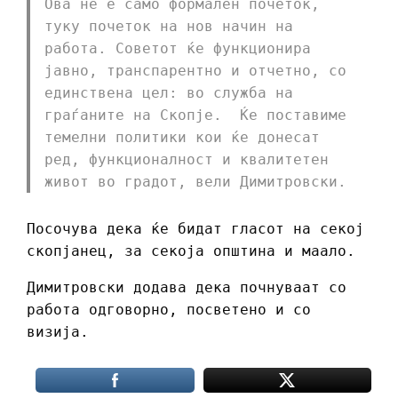
Ова не е само формален почеток,
туку почеток на нов начин на
работа. Советот ќе функционира
јавно, транспарентно и отчетно, со
единствена цел: во служба на
граѓаните на Скопје. ️ Ќе поставиме
темелни политики кои ќе донесат
ред, функционалност и квалитетен
живот во градот, вели Димитровски.
Посочува дека ќе бидат гласот на секој
скопјанец, за секоја општина и маало.
Димитровски додава дека почнуваат со
работа одговорно, посветено и со
визија.