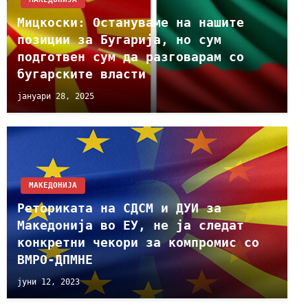
Мицкоски: Остануваме на нашите
позиции за Бугарија, но сум
подготвен сум да разговарам со
бугарските власти
јануари 28, 2025
МАКЕДОНИЈА
Реториката на СДСМ и ДУИ за
Македонија во ЕУ, не ја следат
конкретни чекори за компромис со
ВМРО-ДПМНЕ
јуни 12, 2023