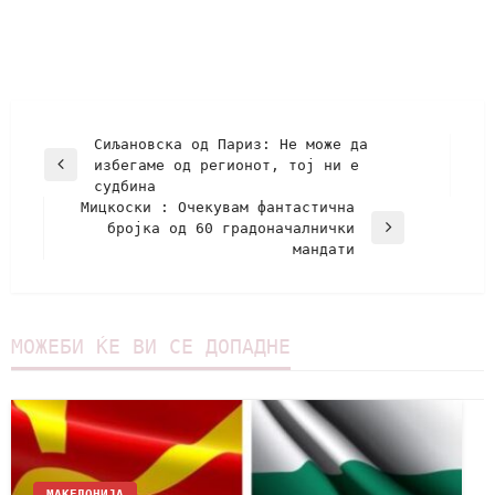
Сиљановска од Париз: Не може да
избегаме од регионот, тој ни е
судбина
Мицкоски : Очекувам фантастична
бројка од 60 градоначалнички
мандати
МОЖЕБИ ЌЕ ВИ СЕ ДОПАДНЕ
МАКЕДОНИЈА