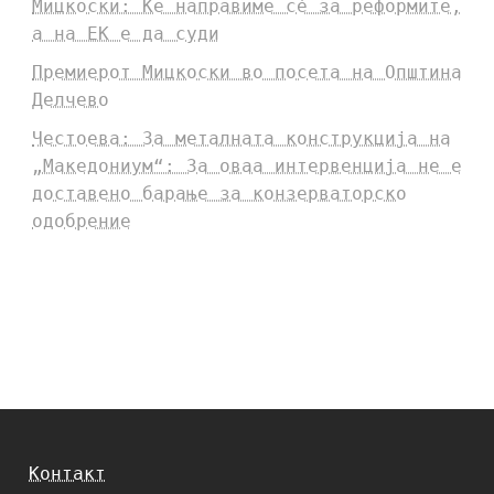
Мицкоски: Ќе направиме сè за реформите,
а на ЕК е да суди
Премиерот Мицкоски во посета на Општина
Делчево
Честоева: За металната конструкција на
„Македониум“: За оваа интервенција не е
доставено барање за конзерваторско
одобрение
Контакт