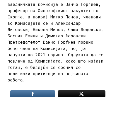
заедничката комисија е Ванчо Ѓорѓиев,
професор на Филозофскиот факултет во
Скопје, а покрај Митко Панов, членови
во Комисијата се и Александар
Литовски, Никола Минов, Сашо Додевски,
Бесник Емини и Димитар Љоровски.
Претседателот Ванчо Ѓорѓиев порано
беше член на Комисијата, но, ја
напушти во 2021 година. Одлуката да се
повлече од Комисијата, како што изјави
тогаш, е бидејќи се соочил со
политички притисоци во нејзината
работа.