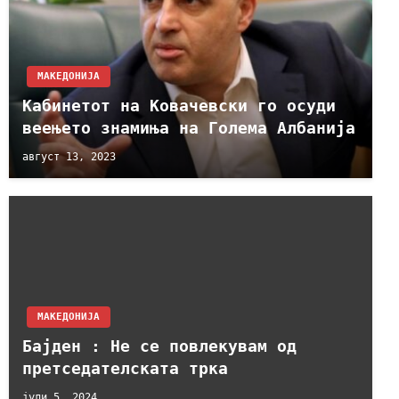
МАКЕДОНИЈА
Кабинетот на Ковачевски го осуди
веењето знамиња на Голема Албанија
август 13, 2023
МАКЕДОНИЈА
Бајден : Не се повлекувам од
претседателската трка
јули 5, 2024