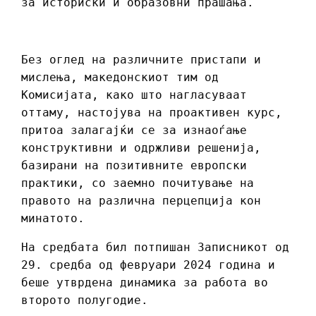
за историски и образовни прашања.
Без оглед на различните пристапи и
мислења, македонскиот тим од
Комисијата, како што нагласуваат
оттаму, настојува на проактивен курс,
притоа залагајќи се за изнаоѓање
конструктивни и одржливи решенија,
базирани на позитивните европски
практики, со заемно почитување на
правото на различна перцепција кон
минатото.
На средбата бил потпишан Записникот од
29. средба од февруари 2024 година и
беше утврдена динамика за работа во
второто полугодие.