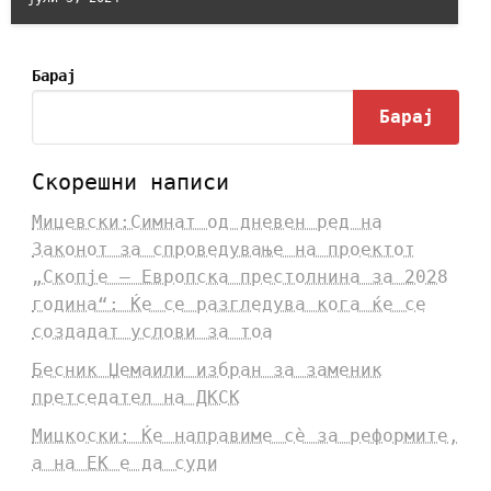
Барај
Барај
Скорешни написи
Мицевски:Симнат од дневен ред на
Законот за спроведување на проектот
„Скопје – Европска престолнина за 2028
година“: Ќе се разгледува кога ќе се
создадат услови за тоа
Бесник Џемаили избран за заменик
претседател на ДКСК
Мицкоски: Ќе направиме сè за реформите,
а на ЕК е да суди