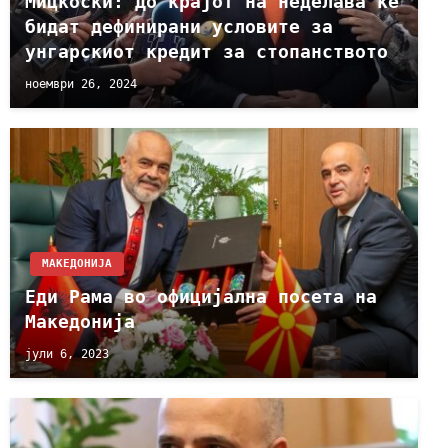
Мицкоски: До крајот на неделава ќе
бидат дефинирани условите за
унгарскиот кредит за стопанството
ноември 26, 2024
МАКЕДОНИЈА
Еди Рама во официјална посета на
Македонија
јули 6, 2023