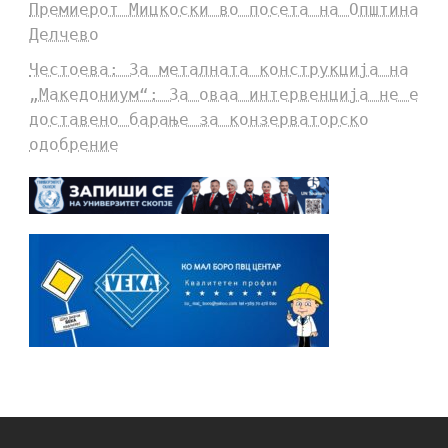
Премиерот Мицкоски во посета на Општина
Делчево
Честоева: За металната конструкција на
„Македониум“: За оваа интервенција не е
доставено барање за конзерваторско
одобрение