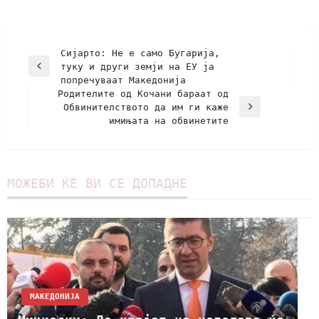
Сијарто: Не е само Бугарија,
туку и други земји на ЕУ ја
попречуваат Македонија
Родителите од Кочани бараат од
Обвинителството да им ги каже
имињата на обвинетите
МОЖЕБИ ЌЕ ВИ СЕ ДОПАДНЕ
МАКЕДОНИЈА