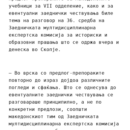
учебници за VII одделение, како и за
евентуални заеднички чествувања биле
тема на разговор на 36. средба на
Заедничката мултидисциплинарна
експертска комисија за историски и
образовни прашања што се одржа вчера и
денеска во Скопје.
– Во врска со предлог-препораките
повторно до израз дојдоа различните
погледи и сфаќања. Што се однесува до
евентуалните заеднички чествувања се
разговараше принципилно, а не по
конкретни предлози, соопшти
македонскиот тим од Заедничката
мултидисциплинарна експертска комисија