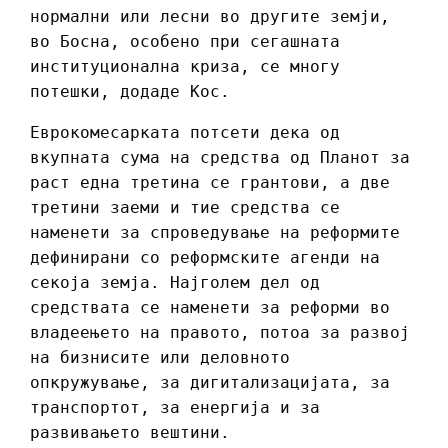
нормални или лесни во другите земји,
во Босна, особено при сегашната
институционална криза, се многу
потешки, додаде Кос.
Еврокомесарката потсети дека од
вкупната сума на средства од Планот за
раст една третина се грантови, а две
третини заеми и тие средства се
наменети за спроведување на реформите
дефинирани со реформските агенди на
секоја земја. Најголем дел од
средствата се наменети за реформи во
владеењето на правото, потоа за развој
на бизнисите или деловното
опкружување, за дигитализацијата, за
транспортот, за енергија и за
развивањето вештини.