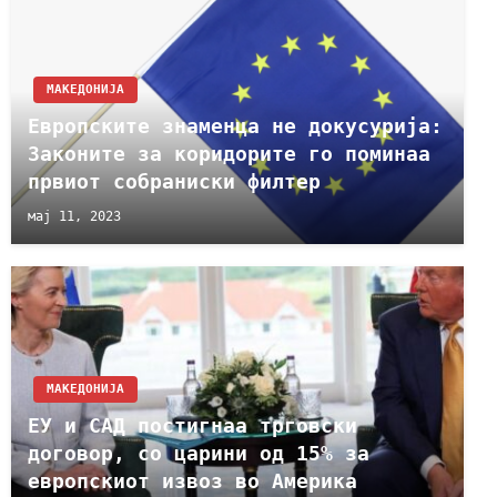
МАКЕДОНИЈА
Европските знаменца не докусурија:
Законите за коридорите го поминаа
првиот собраниски филтер
мај 11, 2023
МАКЕДОНИЈА
ЕУ и САД постигнаа трговски
договор, со царини од 15% за
европскиот извоз во Америка