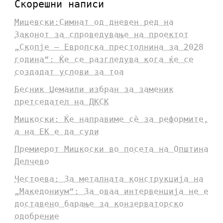
Скорешни написи
Мицевски:Симнат од дневен ред на
Законот за спроведување на проектот
„Скопје – Европска престолнина за 2028
година“: Ќе се разгледува кога ќе се
создадат услови за тоа
Бесник Џемаили избран за заменик
претседател на ДКСК
Мицкоски: Ќе направиме сè за реформите,
а на ЕК е да суди
Премиерот Мицкоски во посета на Општина
Делчево
Честоева: За металната конструкција на
„Македониум“: За оваа интервенција не е
доставено барање за конзерваторско
одобрение