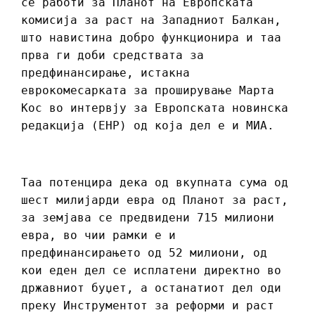
се работи за Планот на Европската
комисија за раст на Западниот Балкан,
што навистина добро функционира и таа
прва ги доби средствата за
предфинансирање, истакна
еврокомесарката за проширување Марта
Кос во интервју за Европската новинска
редакција (ЕНР) од која дел е и МИА.
Таа потенцира дека од вкупната сума од
шест милијарди евра од Планот за раст,
за земјава се предвидени 715 милиони
евра, во чии рамки е и
предфинансирањето од 52 милиони, од
кои еден дел се исплатени директно во
државниот буџет, а останатиот дел оди
преку Инструментот за реформи и раст