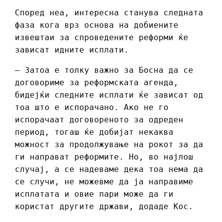
Според неа, интересна станува следната
фаза кога врз основа на добиените
извештаи за спроведените реформи ќе
зависат идните исплати.
– Затоа е толку важно за Босна да се
договориме за реформската агенда,
бидејќи следните исплати ќе зависат од
тоа што е испорачано. Ако не го
испорачаат договореното за одреден
период, тогаш ќе добијат некаква
можност за продолжување на рокот за да
ги направат реформите. Но, во најлош
случај, а се надеваме дека тоа нема да
се случи, не можевме да ја направиме
исплатата и овие пари може да ги
користат другите држави, додаде Кос.