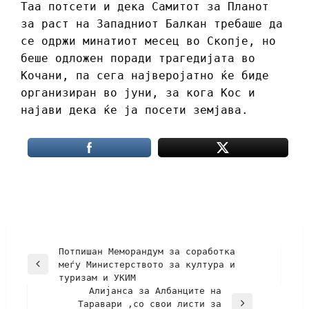
Таа потсети и дека Самитот за Планот
за раст на Западниот Балкан требаше да
се одржи минатиот месец во Скопје, но
беше одложен поради трагедијата во
Кочани, па сега најверојатно ќе биде
организиран во јуни, за кога Кос и
најави дека ќе ја посети земјава.
Потпишан Меморандум за соработка
меѓу Министерството за култура и
туризам и УКИМ
Алијанса за Албанците на
Таравари ,со свои листи за