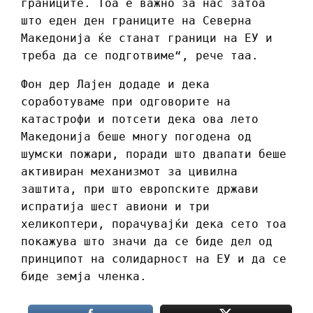
границите. Тоа е важно за нас затоа
што еден ден границите на Северна
Македонија ќе станат граници на ЕУ и
треба да се подготвиме“, рече таа.
Фон дер Лајен додаде и дека
соработуваме при одговорите на
катастрофи и потсети дека ова лето
Македонија беше многу погодена од
шумски пожари, поради што двапати беше
активиран механизмот за цивилна
заштита, при што европските држави
испратија шест авиони и три
хеликоптери, порачувајќи дека сето тоа
покажува што значи да се биде дел од
принципот на солидарност на ЕУ и да се
биде земја членка.