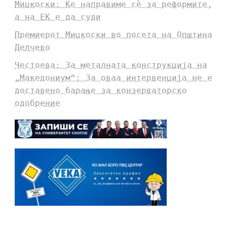
Мицкоски: Ќе направиме сè за реформите,
а на ЕК е да суди
Премиерот Мицкоски во посета на Општина
Делчево
Честоева: За металната конструкција на
„Македониум“: За оваа интервенција не е
доставено барање за конзерваторско
одобрение