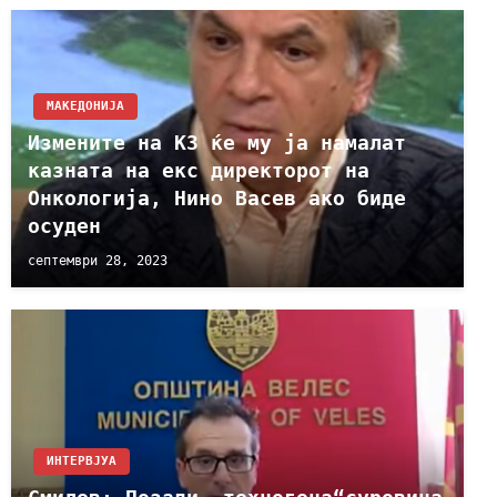
МАКЕДОНИЈА
Измените на КЗ ќе му ја намалат
казната на екс директорот на
Онкологија, Нино Васев ако биде
осуден
септември 28, 2023
ИНТЕРВЈУА