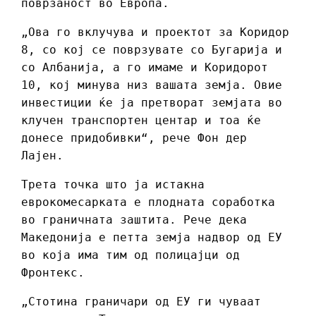
поврзаност во Европа.
„Ова го вклучува и проектот за Коридор
8, со кој се поврзувате со Бугарија и
со Албанија, а го имаме и Коридорот
10, кој минува низ вашата земја. Овие
инвестиции ќе ја претворат земјата во
клучен транспортен центар и тоа ќе
донесе придобивки“, рече Фон дер
Лајен.
Трета точка што ја истакна
еврокомесарката е плодната соработка
во граничната заштита. Рече дека
Македонија е петта земја надвор од ЕУ
во која има тим од полицајци од
Фронтекс.
„Стотина граничари од ЕУ ги чуваат