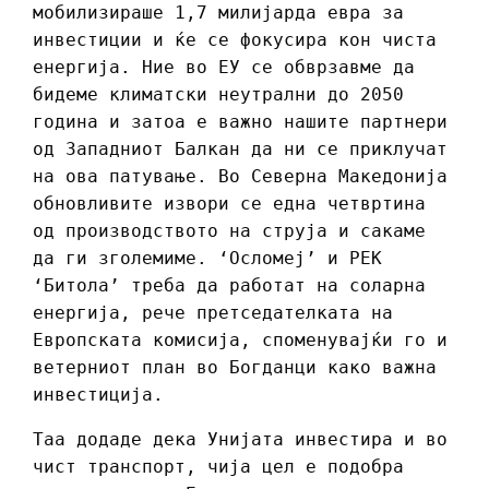
мобилизираше 1,7 милијарда евра за
инвестиции и ќе се фокусира кон чиста
енергија. Ние во ЕУ се обврзавме да
бидеме климатски неутрални до 2050
година и затоа е важно нашите партнери
од Западниот Балкан да ни се приклучат
на ова патување. Во Северна Македонија
обновливите извори се една четвртина
од производството на струја и сакаме
да ги зголемиме. ‘Осломеј’ и РЕК
‘Битола’ треба да работат на соларна
енергија, рече претседателката на
Европската комисија, споменувајќи го и
ветерниот план во Богданци како важна
инвестиција.
Таа додаде дека Унијата инвестира и во
чист транспорт, чија цел е подобра