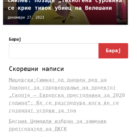
Смилев: Позади „техногена“суровина
се крие тивок убиец на Велешани
декември 27, 2023
Барај
Барај
Скорешни написи
Мицевски:Симнат од дневен ред на
Законот за спроведување на проектот
„Скопје – Европска престолнина за 2028
година“: Ќе се разгледува кога ќе се
создадат услови за тоа
Бесник Џемаили избран за заменик
претседател на ДКСК