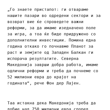
„Го знаете пристапот: ги отвараме
нашите пазари во одредени сектори и за
возврат вие ќе спроведете важни
реформи, за да имаме изедначено поле
за игра, а тоа ќе биде придружено со
дополнителни инвестиции. Помина една
година откако го почнавме Планот за
раст и земјите од Западен Балкан ги
испорача резултатите. Северна
Македонија заврши добра работа, имаме
одлични реформи и треба да почнеме со
52 милиони евра до крајот на
годината“, рече Фон дер Лајен.
Таа истакна дека Македонија треба да
добие над 750 милиони евра според