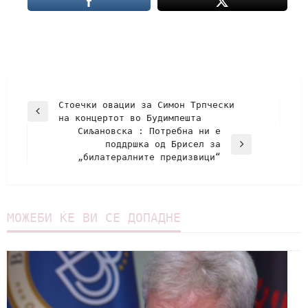
Стоечки овации за Симон Трпчески
на концертот во Будимпешта
Сиљановска : Потребна ни е
поддршка од Брисел за
„билатералните предизвици“
МОЖЕБИ ЌЕ ВИ СЕ ДОПАДНЕ