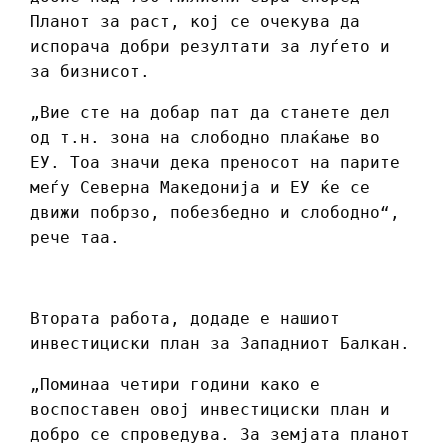
Планот за раст, кој се очекува да
испорача добри резултати за луѓето и
за бизнисот.
„Вие сте на добар пат да станете дел
од т.н. зона на слободно плаќање во
ЕУ. Тоа значи дека преносот на парите
меѓу Северна Македонија и ЕУ ќе се
движи побрзо, побезбедно и слободно“,
рече таа.
Втората работа, додаде е нашиот
инвестициски план за Западниот Балкан.
„Поминаа четири години како е
воспоставен овој инвестициски план и
добро се спроведува. За земјата планот