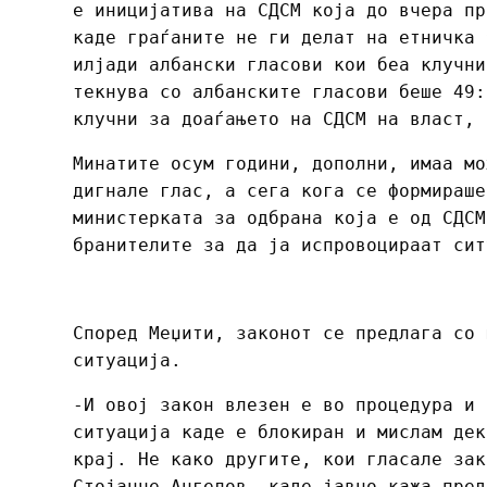
е иницијатива на СДСМ која до вчера пр
каде граѓаните не ги делат на етничка 
илјади албански гласови кои беа клучни
текнува со албанските гласови беше 49:
клучни за доаѓањето на СДСМ на власт, 
Минатите осум години, дополни, имаа мо
дигнале глас, а сега кога се формираше
министерката за одбрана која е од СДСМ
бранителите за да ја испровоцираат сит
Според Меџити, законот се предлага со 
ситуација.
-И овој закон влезен е во процедура и 
ситуација каде е блокиран и мислам дек
крај. Не како другите, кои гласале зак
Стојанче Ангелов, каде јавно кажа пред