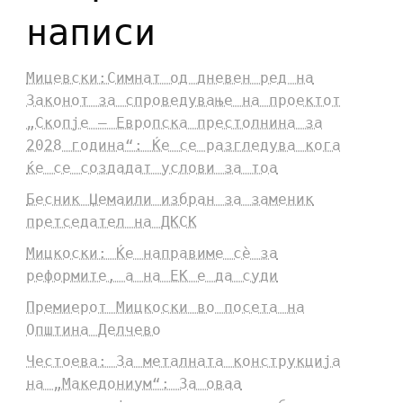
написи
Мицевски:Симнат од дневен ред на
Законот за спроведување на проектот
„Скопје – Европска престолнина за
2028 година“: Ќе се разгледува кога
ќе се создадат услови за тоа
Бесник Џемаили избран за заменик
претседател на ДКСК
Мицкоски: Ќе направиме сè за
реформите, а на ЕК е да суди
Премиерот Мицкоски во посета на
Општина Делчево
Честоева: За металната конструкција
на „Македониум“: За оваа