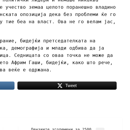
е учество земаа целото поранешно владино
нската опозиција дека без проблеми ќе го
у тие беа на власт. Ова не го велам јас,
рание, бидејќи претседателката на
ка, демографија и млади одбива да ја
ица. Седницата со оваа точка не може да
ето Африм Гаши, бидејќи, како што рече,
ва веќе е одржана.
Tweet
Пензиите зголемени за 2500