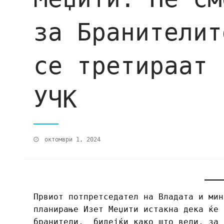
за Бранителит
се третираат 
УЧК
октомври 1, 2024
Првиот потпретседател на Владата и мин
планирање Изет Меџити истакна дека ќе 
бранители, бидејќи како што вели, за 