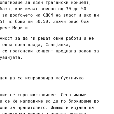
опагираше за еден граѓански концепт,
база, кои имаат земено од 30 до 50
 за доаѓањето на СДСМ на власт и ако ви
51 не беше ни 50:50. Значи овие беа
рече Меџити.
жност за да ги решат овие работи и не
 една нова влада, Славјанка,
 со граѓански концепт предлага закон за
уацијата.
цел да се испровоцира меѓуетничка
ние се спротивставивме. Сега имаме
а се ќе направиме за да го блокираме до
они за Бранителите. Имаше и изјава на
 политички лидери и немаше никаква