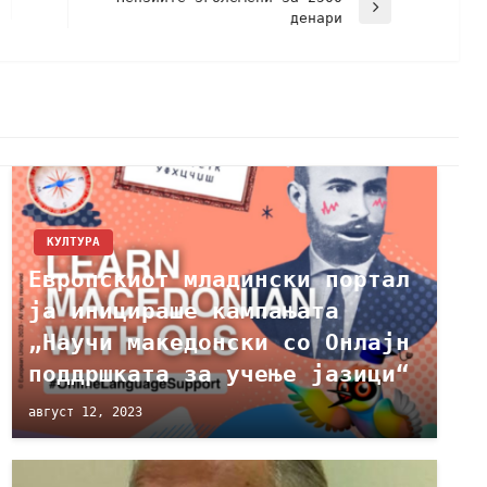
денари
КУЛТУРА
Европскиот младински портал
ја иницираше кампањата
„Научи македонски со Онлајн
поддршката за учење јазици“
август 12, 2023