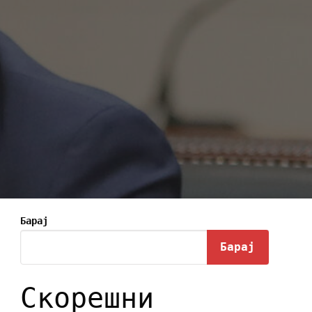
Барај
Барај
Скорешни