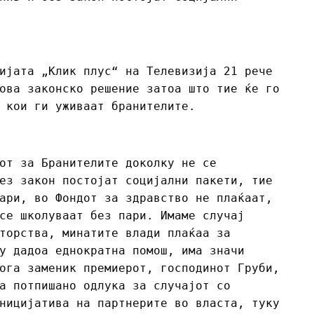
ијата „Клик плус“ на Телевизија 21 рече
ова законско решение затоа што тие ќе го
 кои ги уживаат бранителите.
от за Бранителите доколку не се
ез закон постојат социјални пакети, тие
ари, во Фондот за здравство не плаќаат,
се школуваат без пари. Имаме случај
торства, минатите влади плаќаа за
у дадоа еднократна помош, има значи
ога заменик премиерот, господинот Груби,
а потпишано одлука за случајот со
ницијатива на партнерите во власта, туку