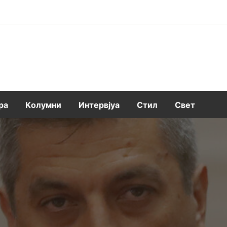
ра
Kолумни
Интервјуа
Стил
Свет