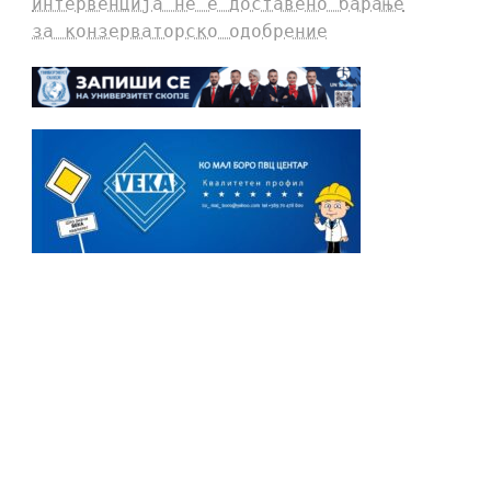
интервенција не е доставено барање
за конзерваторско одобрение