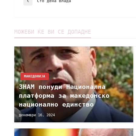
Сто дена Влада
МОЖЕБИ ЌЕ ВИ СЕ ДОПАДНЕ
МАКЕДОНИЈА
ЗНАМ понуди Национална
платформа за македонско
национално единство
декември 16, 2024