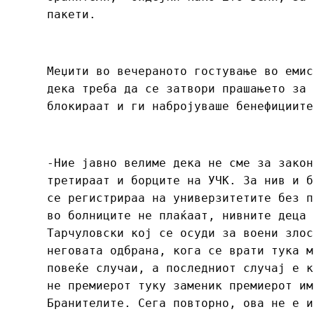
пакети.
Меџити во вечераното гостување во емис
дека треба да се затвори прашањето за 
блокираат и ги набројуваше бенефициите
-Ние јавно велиме дека не сме за закон
третираат и борците на УЧК. За нив и б
се регистрираа на универзитетите без п
во болниците не плаќаат, нивните деца 
Тарчуловски кој се осуди за воени злос
неговата одбрана, кога се врати тука м
повеќе случаи, а последниот случај е к
не премиерот туку заменик премиерот им
Бранителите. Сега повторно, ова не е и