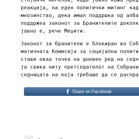
реакција, на еден политички митинг кад
мнозинство, дека имал поддршка од алба
поддржеа законот за Бранителите доколк
јавно е, рече Меџити.
Законот за бранители е блокиран во Соб
матичната Комисија за социјална полити
стави оваа точка на дневен ред на седн
ја свика ниту претседателот на Собрани
седницата на која требаше да се распра
Share on Facebook