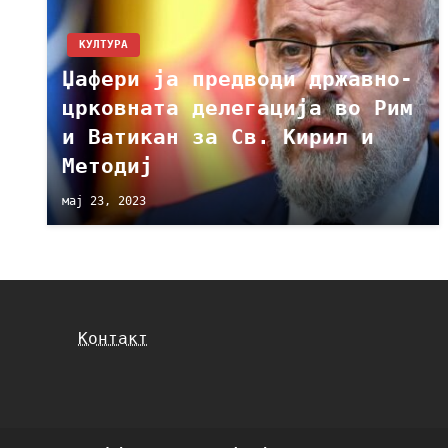
КУЛТУРА
Џафери ја предводи државно-
црковната делегација во Рим
и Ватикан за Св. Кирил и
Методиј
мај 23, 2023
Контакт