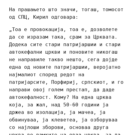
На прашањето што значи, тогаш, томосот
од СПЦ, Кирил одговара:
„Тоа е провокација, тоа е, дозволете
да се изразам така, срам за Црквата.
Додека сите стари патријаршии и стари
автокефални цркви и поновите никогаш
не направиле такво нешто, сега дојде
една од новите патријаршии, веројатно
најмалиот според редот на
патријарсите, Порфириј, српскиот, и го
направи овој голем престап, да даде
автокефалност. Кому? На една црква
која, за жал, над 50-60 години ја
држеа во изолација, ја мачеа, ја
обвинуваа, ја клеветеа, ја озборуваа
со најлоши зборови, основаа друга
црква во рамките на оваа црква, за да