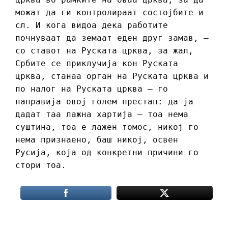
можат да ги контролираат состојбите и
сл. И кога видоа дека работите
почнуваат да земаат еден друг замав, –
со ставот на Руската црква, за жал,
Србите се приклучија кон Руската
црква, станаа орган на Руската црква и
по налог на Руската црква – го
направија овој голем престап: да ја
дадат таа лажна хартија – тоа нема
суштина, тоа е лажен томос, никој го
нема признаено, баш никој, освен
Русија, која од конкретни причини го
стори тоа.