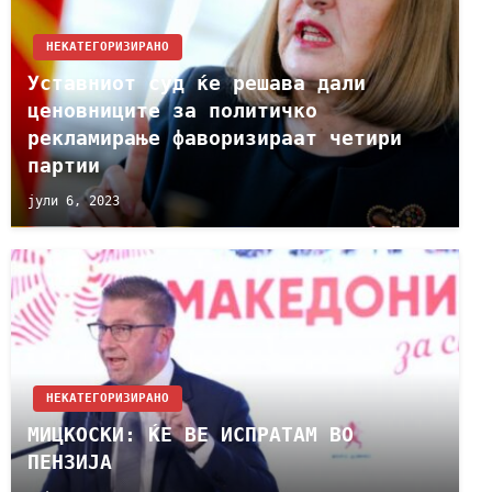
НЕКАТЕГОРИЗИРАНО
Уставниот суд ќе решава дали
ценовниците за политичко
рекламирање фаворизираат четири
партии
јули 6, 2023
НЕКАТЕГОРИЗИРАНО
МИЦКОСКИ: ЌЕ ВЕ ИСПРАТАМ ВО
ПЕНЗИЈА