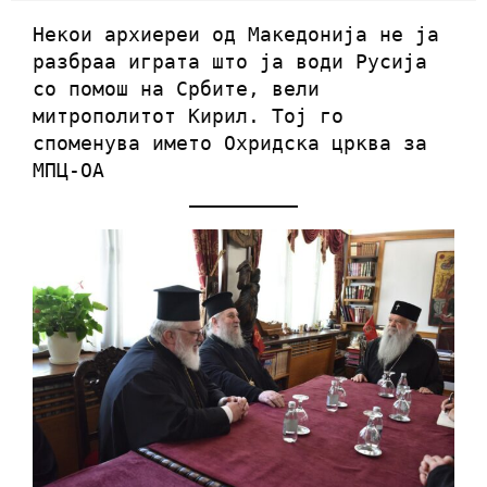
Некои архиереи од Македонија не ја
разбраа играта што ја води Русија
со помош на Србите, вели
митрополитот Кирил. Тој го
споменува името Охридска црква за
МПЦ-ОА