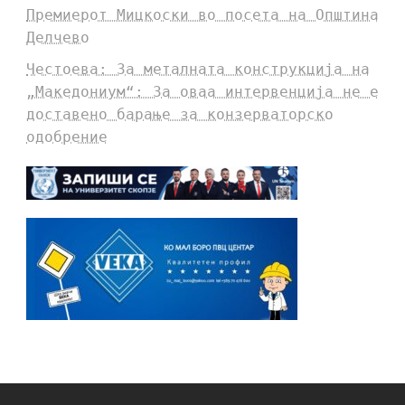
Премиерот Мицкоски во посета на Општина
Делчево
Честоева: За металната конструкција на
„Македониум“: За оваа интервенција не е
доставено барање за конзерваторско
одобрение