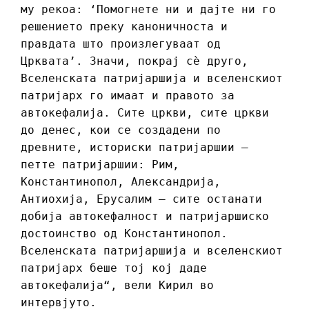
му рекоа: ‘Помогнете ни и дајте ни го
решението преку каноничноста и
правдата што произлегуваат од
Црквата’. Значи, покрај сѐ друго,
Вселенската патријаршија и вселенскиот
патријарх го имаат и правото за
автокефалија. Сите цркви, сите цркви
до денес, кои се создадени по
древните, историски патријаршии –
петте патријаршии: Рим,
Константинопол, Александрија,
Антиохија, Ерусалим – сите останати
добија автокефалност и патријаршиско
достоинство од Константинопол.
Вселенската патријаршија и вселенскиот
патријарх беше тој кој даде
автокефалија“, вели Кирил во
интервјуто.