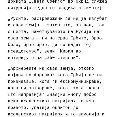
црквата „Света Софија“ во Охрид служеа
литургија зедно со владиката Тимотеј.
„Русите, растревожени да не ја изгубат
и оваа земја – затоа што, за жал, тоа
е целта, наметнувањето на Русија на
оваа земја – ги натераа Србите, брзо-
брзо, брзо-брзо, да го дадат тој
псевдотомос“, вели Кирил во
интервјуто за „360 степени“.
„Архиереите на оваа земја, откако
дојдоа во ќорсокак кога Србија не ги
признаваше, кога ги екскомуницираше,
кога ги затвораше, кога… кога… кога…,
што направија? Знаејќи многу добро
дека вселенскиот патријарх го има
правото, упатија еклитон до
вселенскиот патријарх и го замолија и