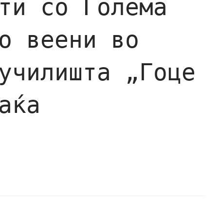
ти со Голема
о веени во
училишта „Гоце
аќа