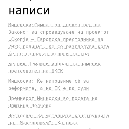
написи
Мицевски:Симнат од дневен ред на
Законот за спроведување на проектот
„Скопје – Европска престолнина за
2028 година“: Ќе се разгледува кога
ќе се создадат услови за тоа
Бесник Џемаили избран за заменик
претседател на ДКСК
Мицкоски: Ќе направиме сè за
реформите, а на ЕК е да суди
Премиерот Мицкоски во посета на
Општина Делчево
Честоева: За металната конструкција
на „Македониум“: За оваа