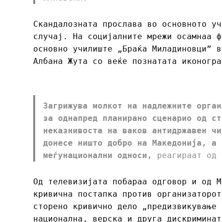
Скандалозната прослава во основното уч
случај. На социјалните мрежи осамнаа ф
основно училиште „Браќа Миладиновци” в
Албана Жута со веќе познатата иконогра
Загрижува молкот на надлежните орган
за однапред планирано сценарио од ст
неказнивоста на ваков антидржавен чи
донесе ништо добро на Македонија, а 
меѓунационални односи,
реагираат од 
Од телевизијата побараа одговор и од М
кривична постапка против организаторот
сторено кривично дело „предизвикување 
национална, верска и друга дискриминат