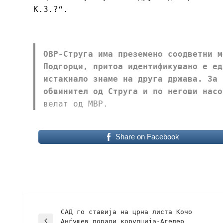
К.З.?“.
ОВР-Струга има преземено соодветни м
Подгорци, притоа идентификувано е ед
истакнало знаме на друга држава. За 
обвинител од Струга и по негови насо
велат од МВР.
Share on Facebook
САД го ставија на црна листа Кочо
Анѓушев поради корупција-Агелер