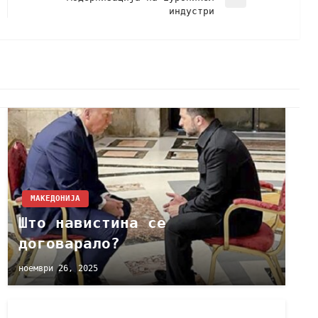
индустри
МАКЕДОНИЈА
Што навистина се
договарало?
ноември 26, 2025