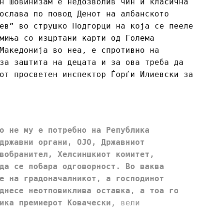
н шовинизам е недозволив чин и класична
ослава по повод Денот на албанското
ев” во струшко Подгорци на која се пееле
миња со изцртани карти од Голема
Македонија во неа, е спротивно на
за заштита на децата и за ова треба да
от просветен инспектор Ѓорѓи Илиевски за
о не му е потребно на Република
државни органи, ОЈО, Државниот
вобранител, Хелсиншкиот комитет,
да се побара одговорност. Во ваква
е на градоначалникот, а господинот
днесе неотповиклива оставка, а тоа го
ика премиерот Ковачески
, вели