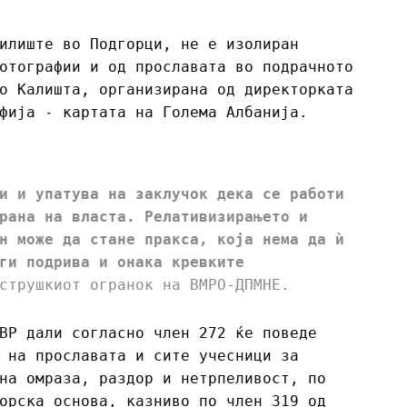
илиште во Подгорци, не е изолиран
отографии и од прославата во подрачното
о Калишта, организирана од директорката
фија ˗ картата на Голема Албанија.
и и упатува на заклучок дека се работи
рана на власта. Релативизирањето и
н може да стане пракса, која нема да ѝ
ги подрива и онака кревките
струшкиот огранок на ВМРО-ДПМНЕ.
ВР дали согласно член 272 ќе поведе
 на прославата и сите учесници за
на омраза, раздор и нетрпеливост, по
орска основа, казниво по член 319 од