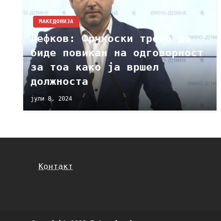
МАКЕДОНИЈА
Лефков: Фрчкоски треба да
биде повикан на одговорност
за тоа како ја вршел
должноста
јули 8, 2024
Контакт