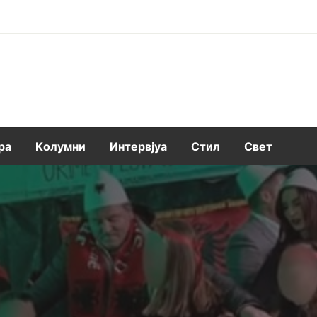
ра
Kолумни
Интервјуа
Стил
Свет