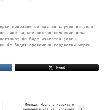
ерки поврзани со настан случен во село
но лице за кое постои сомнение дека
настанот ќе биде известен јавен
ки ќе бидат преземени соодветни мерки
,
Tweet
Левица: Национализација и
модернизација на Еуроникел