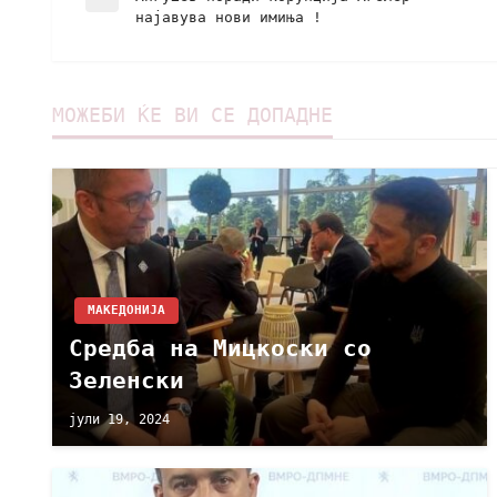
најавува нови имиња !
МОЖЕБИ ЌЕ ВИ СЕ ДОПАДНЕ
МАКЕДОНИЈА
Средба на Мицкоски со
Зеленски
јули 19, 2024