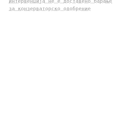
интервенција не е доставено барање
за конзерваторско одобрение