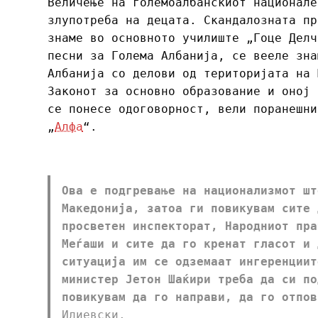
Величење на големоалбанскиот национале
злупотреба на децата. Скандалозната пр
знаме во основното училиште „Гоце Делч
песни за Голема Албанија, се вееле зна
Албанија со делови од територијата на 
Законот за основно образование и оној 
се понесе одоговорност, вели поранешни
„
Алфа
“.
Ова е подгревање на национализмот шт
Македонија, затоа ги повикувам сите 
просветен инспекторат, Народниот пра
Меѓаши и сите да го кренат гласот и 
ситуација им се одземаат ингеренциит
министер Јетон Шаќири треба да си по
повикувам да го направи, да го отпов
Илиевски.