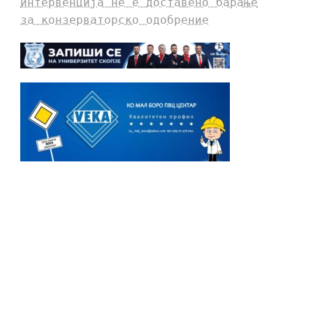
интервенција не е доставено барање
за конзерваторско одобрение