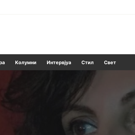
ра
Kолумни
Интервјуа
Стил
Свет