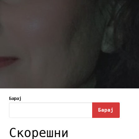
Барај
Барај
Скорешни