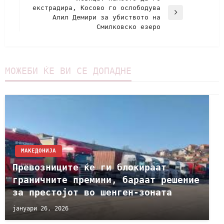
екстрадира, Косово го ослободува
Алил Демири за убиството на
Смилковско езеро
МОЖЕБИ ЌЕ ВИ СЕ ДОПАДНЕ
МАКЕДОНИЈА
Превозниците ќе ги блокираат
граничните премини, бараат решение
за престојот во шенген-зоната
јануари 26, 2026